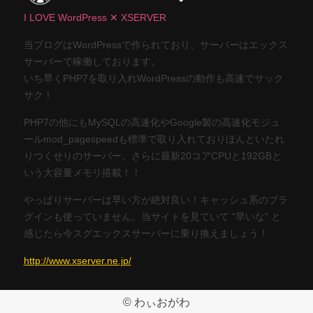
I LOVE WordPress ✕ XSERVER
当ブログはWordPressで作られており、サーバーはエックス
サーバーで稼働しております。
いち早くPHP7を取り入れWordPressの動作も高速でサック
サク！
PHP7の他にもMySQLの高速化やGoogle製の高速化モジュ
ールmod_pagespeedも標準で取り入れておりほんといたれ
りつくせりのサーバー。さらに最新20コアCPUと192GBと
いう大容量メモリ搭載！！
やっぱりサーバーは早い方が絶対良い！キャッシュ系のプラ
グインも使っていません。当サイトを見ていて "早いな" と
感じたら今スグエックスサーバーに乗り換えましょう！
http://www.xserver.ne.jp/
© わぃおがわ