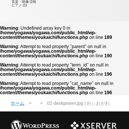
音楽・映像
(19)
ピアノ
(1)
Warning
: Undefined array key 0 in
/home/yogawa/yogawa.com/public_html/wp-
content/themes/youkaichi/functions.php
on line
189
Warning
: Attempt to read property "parent" on null in
/home/yogawa/yogawa.com/public_html/wp-
content/themes/youkaichi/functions.php
on line
190
Warning
: Attempt to read property "term_id" on null in
/home/yogawa/yogawa.com/public_html/wp-
content/themes/youkaichi/functions.php
on line
196
Warning
: Attempt to read property "cat_name" on null in
/home/yogawa/yogawa.com/public_html/wp-
content/themes/youkaichi/functions.php
on line
196
ホーム
02-deskpower.jpg | わぃおがわ