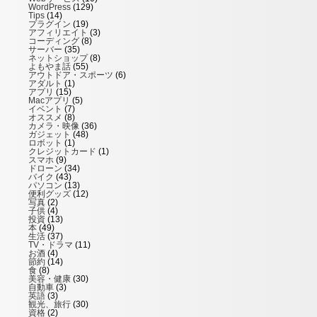
WordPress
(129)
Tips
(14)
プラグイン
(19)
アフィリエイト
(3)
コーディング
(8)
サーバー
(35)
ネットショップ
(8)
よもやま話
(55)
アウトドア・スポーツ
(6)
アダルト
(1)
アプリ
(15)
Macアプリ
(5)
イベント
(7)
オススメ
(8)
カメラ・映像
(36)
ガジェット
(48)
ロボット
(1)
クレジットカード
(1)
スマホ
(9)
ドローン
(34)
バイク
(43)
パソコン
(13)
便利グッズ
(12)
写真
(2)
子供
(4)
投資
(13)
本
(49)
生活
(37)
TV・ドラマ
(11)
お酒
(4)
節約
(14)
食
(8)
美容・健康
(30)
自動車
(3)
英語
(3)
観光、旅行
(30)
資格
(2)