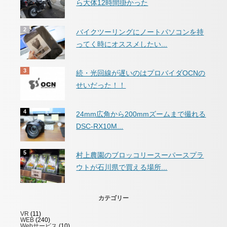
ら大体12時間掛かった
バイクツーリングにノートパソコンを持
ってく時にオススメしたい...
続・光回線が遅いのはプロバイダOCNの
せいだった！！
24mm広角から200mmズームまで撮れる
DSC-RX10M...
村上農園のブロッコリースーパースプラ
ウトが石川県で買える場所...
カテゴリー
VR
(11)
WEB
(240)
Webサービス
(10)