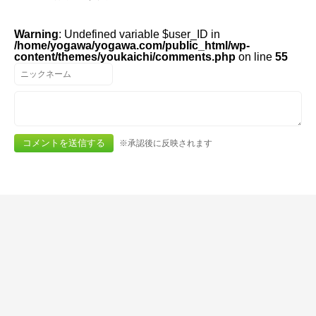
Warning
: Undefined variable $user_ID in
/home/yogawa/yogawa.com/public_html/wp-
content/themes/youkaichi/comments.php
on line
55
※承認後に反映されます