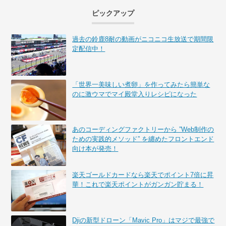
ピックアップ
過去の鈴鹿8耐の動画がニコニコ生放送で期間限
定配信中！
「世界一美味しい煮卵」を作ってみたら簡単な
のに激ウマでマイ殿堂入りレシピになった
あのコーディングファクトリーから ”Web制作の
ための実践的メソッド” を纏めたフロントエンド
向け本が発売！
楽天ゴールドカードなら楽天でポイント7倍に昇
華！これで楽天ポイントがガンガン貯まる！
Djiの新型ドローン「Mavic Pro」はマジで最強で