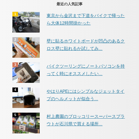
最近の人気記事
東京から金沢まで下道をバイクで帰った
ら大体12時間掛かった
壁に貼るホワイトボードが凹凸のあるク
ロス壁に貼れるか試してみ...
バイクツーリングにノートパソコンを持
ってく時にオススメしたい...
やはりAPEにはシンプルなジェットタイ
プのヘルメットが似合う...
村上農園のブロッコリースーパースプラ
ウトが石川県で買える場所...