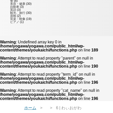
食
(8)
美容・健康
(30)
自動車
(3)
英語
(3)
観光、旅行
(30)
資格
(2)
音楽・映像
(19)
ピアノ
(1)
Warning
: Undefined array key 0 in
/home/yogawa/yogawa.com/public_html/wp-
content/themes/youkaichi/functions.php
on line
189
Warning
: Attempt to read property "parent" on null in
/home/yogawa/yogawa.com/public_html/wp-
content/themes/youkaichi/functions.php
on line
190
Warning
: Attempt to read property "term_id" on null in
/home/yogawa/yogawa.com/public_html/wp-
content/themes/youkaichi/functions.php
on line
196
Warning
: Attempt to read property "cat_name" on null in
/home/yogawa/yogawa.com/public_html/wp-
content/themes/youkaichi/functions.php
on line
196
ホーム
6 | わぃおがわ