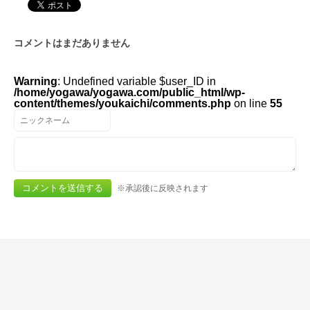
コメントはまだありません
Warning
: Undefined variable $user_ID in
/home/yogawa/yogawa.com/public_html/wp-
content/themes/youkaichi/comments.php
on line
55
※承認後に反映されます