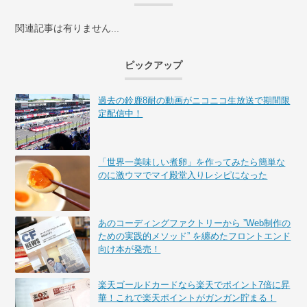
関連記事は有りません...
ピックアップ
過去の鈴鹿8耐の動画がニコニコ生放送で期間限
定配信中！
「世界一美味しい煮卵」を作ってみたら簡単な
のに激ウマでマイ殿堂入りレシピになった
あのコーディングファクトリーから ”Web制作の
ための実践的メソッド” を纏めたフロントエンド
向け本が発売！
楽天ゴールドカードなら楽天でポイント7倍に昇
華！これで楽天ポイントがガンガン貯まる！