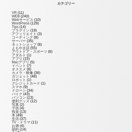
カテゴリー
VR
(11)
WEB
(240)
Webサービス
(10)
WordPress
(129)
Tips
(14)
プラグイン
(19)
アフィリエイト
(3)
コーディング
(8)
サーバー
(35)
ネットショップ
(8)
よもやま話
(55)
アウトドア・スポーツ
(6)
アダルト
(1)
アプリ
(15)
Macアプリ
(5)
イベント
(7)
オススメ
(8)
カメラ・映像
(36)
ガジェット
(48)
ロボット
(1)
クレジットカード
(1)
スマホ
(9)
ドローン
(34)
バイク
(43)
パソコン
(13)
便利グッズ
(12)
写真
(2)
子供
(4)
投資
(13)
本
(49)
生活
(37)
TV・ドラマ
(11)
お酒
(4)
節約
(14)