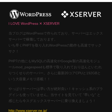
I LOVE WordPress ✕ XSERVER
当ブログはWordPressで作られており、サーバーはエックス
サーバーで稼働しております。
いち早くPHP7を取り入れWordPressの動作も高速でサック
サク！
PHP7の他にもMySQLの高速化やGoogle製の高速化モジュ
ールmod_pagespeedも標準で取り入れておりほんといたれ
りつくせりのサーバー。さらに最新20コアCPUと192GBと
いう大容量メモリ搭載！！
やっぱりサーバーは早い方が絶対良い！キャッシュ系のプラ
グインも使っていません。当サイトを見ていて "早いな" と
感じたら今スグエックスサーバーに乗り換えましょう！
http://www.xserver.ne.jp/