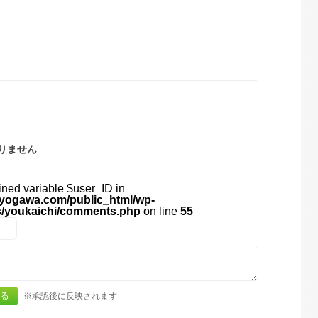
りません
ined variable $user_ID in
yogawa.com/public_html/wp-
s/youkaichi/comments.php
on line
55
※承認後に反映されます