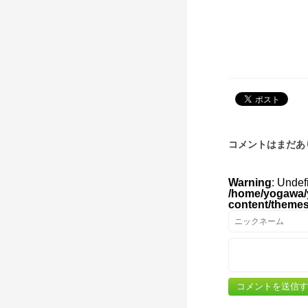
コメントはまだあ
Warning
: Undef
/home/yogawa/
content/theme