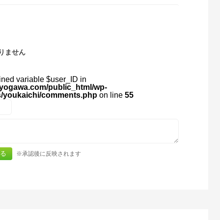
りません
ined variable $user_ID in
yogawa.com/public_html/wp-
s/youkaichi/comments.php
on line
55
※承認後に反映されます