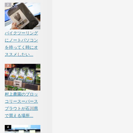
バイクツーリング
にノートパソコン
を持ってく時にオ
ススメしたい...
村上農園のブロッ
コリースーパース
プラウトが石川県
で買える場所...