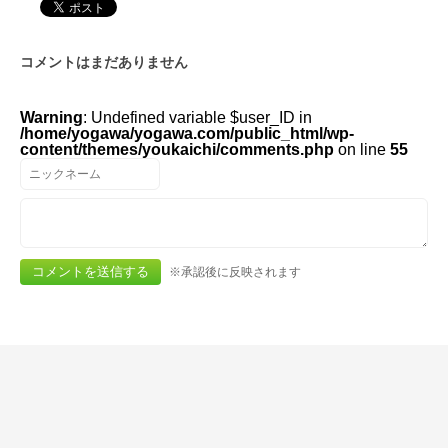
コメントはまだありません
Warning
: Undefined variable $user_ID in
/home/yogawa/yogawa.com/public_html/wp-
content/themes/youkaichi/comments.php
on line
55
※承認後に反映されます