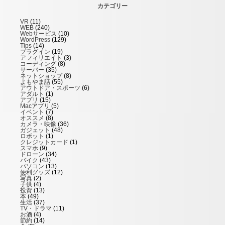
カテゴリー
VR
(11)
WEB
(240)
Webサービス
(10)
WordPress
(129)
Tips
(14)
プラグイン
(19)
アフィリエイト
(3)
コーディング
(8)
サーバー
(35)
ネットショップ
(8)
よもやま話
(55)
アウトドア・スポーツ
(6)
アダルト
(1)
アプリ
(15)
Macアプリ
(5)
イベント
(7)
オススメ
(8)
カメラ・映像
(36)
ガジェット
(48)
ロボット
(1)
クレジットカード
(1)
スマホ
(9)
ドローン
(34)
バイク
(43)
パソコン
(13)
便利グッズ
(12)
写真
(2)
子供
(4)
投資
(13)
本
(49)
生活
(37)
TV・ドラマ
(11)
お酒
(4)
節約
(14)