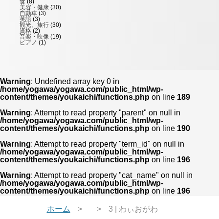
食
(8)
美容・健康
(30)
自動車
(3)
英語
(3)
観光、旅行
(30)
資格
(2)
音楽・映像
(19)
ピアノ
(1)
Warning
: Undefined array key 0 in
/home/yogawa/yogawa.com/public_html/wp-
content/themes/youkaichi/functions.php
on line
189
Warning
: Attempt to read property "parent" on null in
/home/yogawa/yogawa.com/public_html/wp-
content/themes/youkaichi/functions.php
on line
190
Warning
: Attempt to read property "term_id" on null in
/home/yogawa/yogawa.com/public_html/wp-
content/themes/youkaichi/functions.php
on line
196
Warning
: Attempt to read property "cat_name" on null in
/home/yogawa/yogawa.com/public_html/wp-
content/themes/youkaichi/functions.php
on line
196
ホーム
3 | わぃおがわ