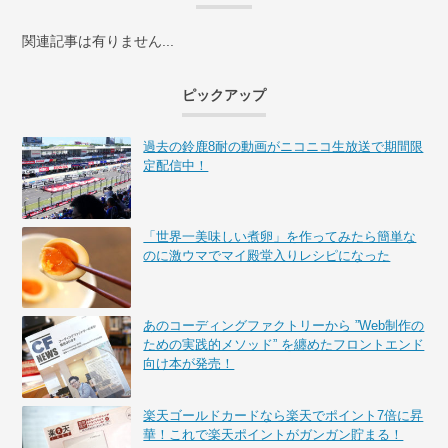
関連記事は有りません...
ピックアップ
過去の鈴鹿8耐の動画がニコニコ生放送で期間限
定配信中！
「世界一美味しい煮卵」を作ってみたら簡単な
のに激ウマでマイ殿堂入りレシピになった
あのコーディングファクトリーから ”Web制作の
ための実践的メソッド” を纏めたフロントエンド
向け本が発売！
楽天ゴールドカードなら楽天でポイント7倍に昇
華！これで楽天ポイントがガンガン貯まる！