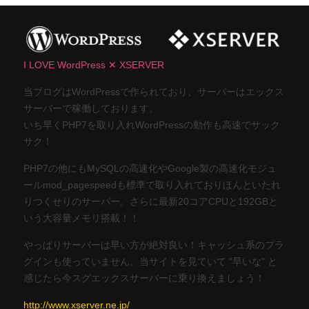
I LOVE WordPress ✕ XSERVER
当ブログはWordPressで作られており、サーバーはエックス
サーバーで稼働しております。
いち早くPHP7を取り入れWordPressの動作も高速でサック
サク！
PHP7の他にもMySQLの高速化やGoogle製の高速化モジュ
ールmod_pagespeedも標準で取り入れておりほんといたれ
りつくせりのサーバー。さらに最新20コアCPUと192GBと
いう大容量メモリ搭載！！
やっぱりサーバーは早い方が絶対良い！キャッシュ系のプラ
グインも使っていません。当サイトを見ていて "早いな" と
感じたら今スグエックスサーバーに乗り換えましょう！
http://www.xserver.ne.jp/