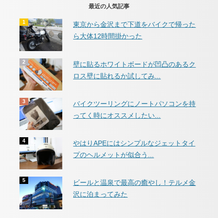
最近の人気記事
東京から金沢まで下道をバイクで帰った
ら大体12時間掛かった
壁に貼るホワイトボードが凹凸のあるク
ロス壁に貼れるか試してみ...
バイクツーリングにノートパソコンを持
ってく時にオススメしたい...
やはりAPEにはシンプルなジェットタイ
プのヘルメットが似合う...
ビールと温泉で最高の癒やし！テルメ金
沢に泊まってみた