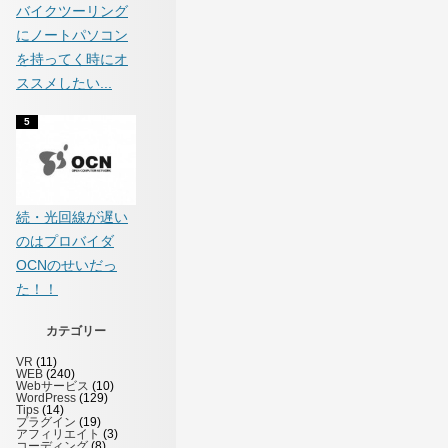
バイクツーリング
にノートパソコン
を持ってく時にオ
ススメしたい...
続・光回線が遅い
のはプロバイダ
OCNのせいだっ
た！！
カテゴリー
VR
(11)
WEB
(240)
Webサービス
(10)
WordPress
(129)
Tips
(14)
プラグイン
(19)
アフィリエイト
(3)
コーディング
(8)