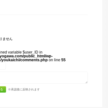
りません
ined variable $user_ID in
yogawa.com/public_html/wp-
s/youkaichi/comments.php
on line
55
※承認後に反映されます