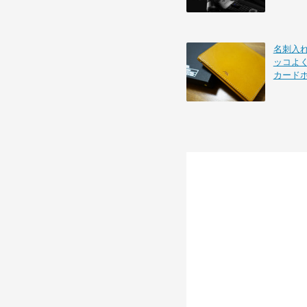
名刺入れを
ッコよ
カード