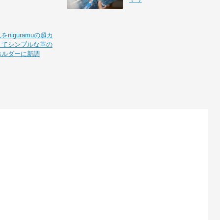
niguramuの超カ
くてシンプルな革の
ホルダーに新調