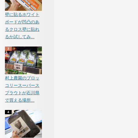
壁に貼るホワイト
ボードが凹凸のあ
るクロス壁に貼れ
るか試してみ...
村上農園のブロッ
コリースーパース
プラウトが石川県
で買える場所...