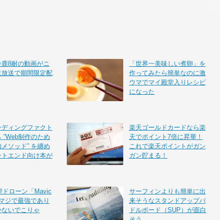
鈴鹿8耐の動画がニ
「世界一美味しい煮卵」を
生放送で期間限定配
作ってみたら簡単なのに激
ウマでマイ殿堂入りレシピ
になった
ーディングファクト
楽天ゴールドカードなら楽
 ”Web制作のため
天でポイント7倍に昇華！
メソッド” を纏め
これで楽天ポイントがガン
ントエンド向け本が
ガン貯まる！
型ドローン「Mavic
サーフィンよりも簡単に出
はマジで最強であり
来そうなスタンドアップパ
かないでこりゃ
ドルボード（SUP）が面白
そう