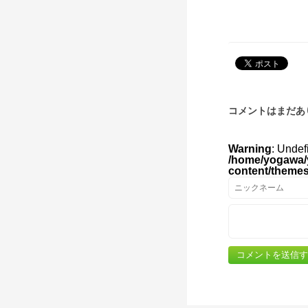
コメントはまだあ
Warning
: Undef
/home/yogawa/
content/theme