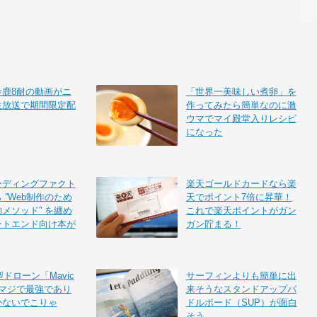
鈴鹿8耐の動画がニ
「世界一美味しい煮卵」を
生放送で期間限定配
作ってみたら簡単なのに激
ウマでマイ殿堂入りレシピ
になった
ーディングファクト
楽天ゴールドカードなら楽
 ”Web制作のため
天でポイント7倍に昇華！
メソッド” を纏め
これで楽天ポイントがガン
ントエンド向け本が
ガン貯まる！
型ドローン「Mavic
サーフィンよりも簡単に出
はマジで最強であり
来そうなスタンドアップパ
かないでこりゃ
ドルボード（SUP）が面白
そう