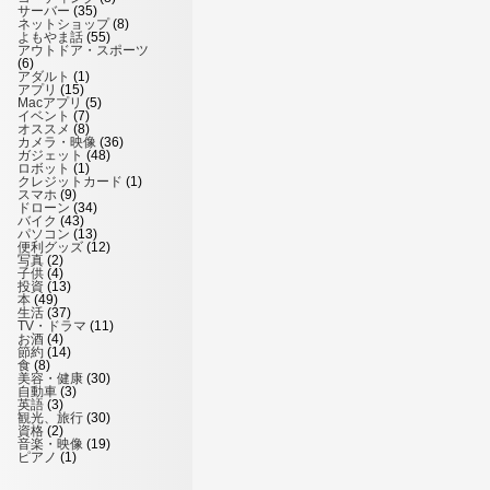
サーバー
(35)
ネットショップ
(8)
よもやま話
(55)
アウトドア・スポーツ
(6)
アダルト
(1)
アプリ
(15)
Macアプリ
(5)
イベント
(7)
オススメ
(8)
カメラ・映像
(36)
ガジェット
(48)
ロボット
(1)
クレジットカード
(1)
スマホ
(9)
ドローン
(34)
バイク
(43)
パソコン
(13)
便利グッズ
(12)
写真
(2)
子供
(4)
投資
(13)
本
(49)
生活
(37)
TV・ドラマ
(11)
お酒
(4)
節約
(14)
食
(8)
美容・健康
(30)
自動車
(3)
英語
(3)
観光、旅行
(30)
資格
(2)
音楽・映像
(19)
ピアノ
(1)