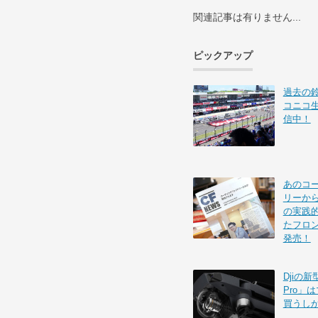
関連記事は有りません...
ピックアップ
過去の
コニコ
信中！
あのコ
リーから
の実践的
たフロ
発売！
Djiの新
Pro」
買うし