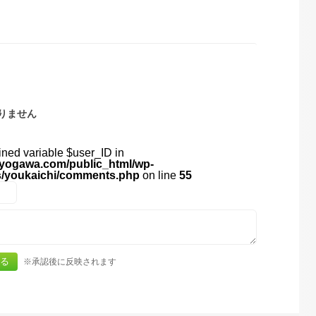
りません
ined variable $user_ID in
yogawa.com/public_html/wp-
s/youkaichi/comments.php
on line
55
※承認後に反映されます