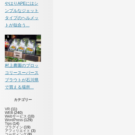
やはりAPEにはシ
ンプルなジェット
タイプのヘルメッ
トが似合う...
村上農園のブロッ
コリースーパース
プラウトが石川県
で買える場所...
カテゴリー
VR
(11)
WEB
(240)
Webサービス
(10)
WordPress
(129)
Tips
(14)
プラグイン
(19)
アフィリエイト
(3)
コーディング
(8)