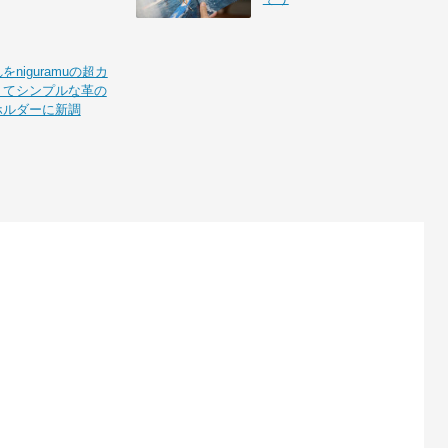
niguramuの超カ
くてシンプルな革の
ホルダーに新調