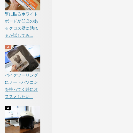
壁に貼るホワイト
ボードが凹凸のあ
るクロス壁に貼れ
るか試してみ...
バイクツーリング
にノートパソコン
を持ってく時にオ
ススメしたい...