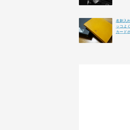
名刺入れを
ッコよ
カード