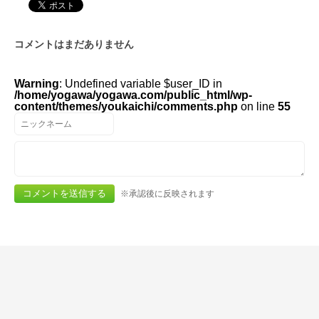
コメントはまだありません
Warning
: Undefined variable $user_ID in
/home/yogawa/yogawa.com/public_html/wp-
content/themes/youkaichi/comments.php
on line
55
※承認後に反映されます