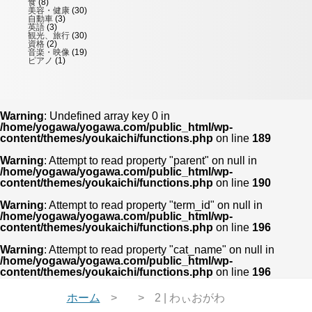
食
(8)
美容・健康
(30)
自動車
(3)
英語
(3)
観光、旅行
(30)
資格
(2)
音楽・映像
(19)
ピアノ
(1)
Warning
: Undefined array key 0 in
/home/yogawa/yogawa.com/public_html/wp-
content/themes/youkaichi/functions.php
on line
189
Warning
: Attempt to read property "parent" on null in
/home/yogawa/yogawa.com/public_html/wp-
content/themes/youkaichi/functions.php
on line
190
Warning
: Attempt to read property "term_id" on null in
/home/yogawa/yogawa.com/public_html/wp-
content/themes/youkaichi/functions.php
on line
196
Warning
: Attempt to read property "cat_name" on null in
/home/yogawa/yogawa.com/public_html/wp-
content/themes/youkaichi/functions.php
on line
196
ホーム
2 | わぃおがわ