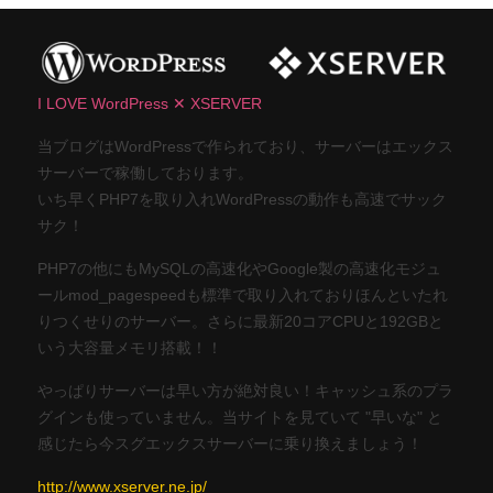
I LOVE WordPress ✕ XSERVER
当ブログはWordPressで作られており、サーバーはエックス
サーバーで稼働しております。
いち早くPHP7を取り入れWordPressの動作も高速でサック
サク！
PHP7の他にもMySQLの高速化やGoogle製の高速化モジュ
ールmod_pagespeedも標準で取り入れておりほんといたれ
りつくせりのサーバー。さらに最新20コアCPUと192GBと
いう大容量メモリ搭載！！
やっぱりサーバーは早い方が絶対良い！キャッシュ系のプラ
グインも使っていません。当サイトを見ていて "早いな" と
感じたら今スグエックスサーバーに乗り換えましょう！
http://www.xserver.ne.jp/