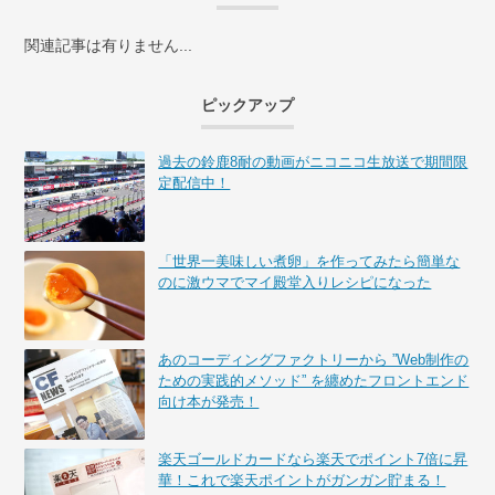
関連記事は有りません...
ピックアップ
過去の鈴鹿8耐の動画がニコニコ生放送で期間限
定配信中！
「世界一美味しい煮卵」を作ってみたら簡単な
のに激ウマでマイ殿堂入りレシピになった
あのコーディングファクトリーから ”Web制作の
ための実践的メソッド” を纏めたフロントエンド
向け本が発売！
楽天ゴールドカードなら楽天でポイント7倍に昇
華！これで楽天ポイントがガンガン貯まる！