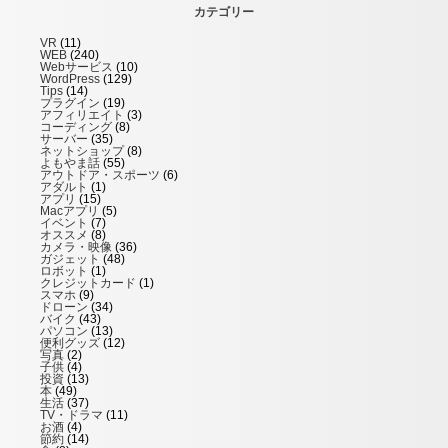
カテゴリー
VR
(11)
WEB
(240)
Webサービス
(10)
WordPress
(129)
Tips
(14)
プラグイン
(19)
アフィリエイト
(3)
コーディング
(8)
サーバー
(35)
ネットショップ
(8)
よもやま話
(55)
アウトドア・スポーツ
(6)
アダルト
(1)
アプリ
(15)
Macアプリ
(5)
イベント
(7)
オススメ
(8)
カメラ・映像
(36)
ガジェット
(48)
ロボット
(1)
クレジットカード
(1)
スマホ
(9)
ドローン
(34)
バイク
(43)
パソコン
(13)
便利グッズ
(12)
写真
(2)
子供
(4)
投資
(13)
本
(49)
生活
(37)
TV・ドラマ
(11)
お酒
(4)
節約
(14)