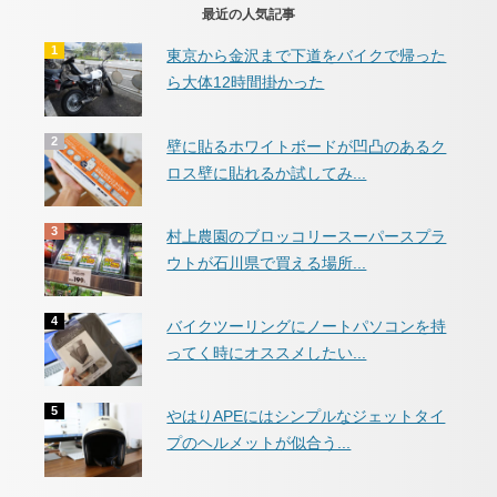
最近の人気記事
東京から金沢まで下道をバイクで帰った
ら大体12時間掛かった
壁に貼るホワイトボードが凹凸のあるク
ロス壁に貼れるか試してみ...
村上農園のブロッコリースーパースプラ
ウトが石川県で買える場所...
バイクツーリングにノートパソコンを持
ってく時にオススメしたい...
やはりAPEにはシンプルなジェットタイ
プのヘルメットが似合う...