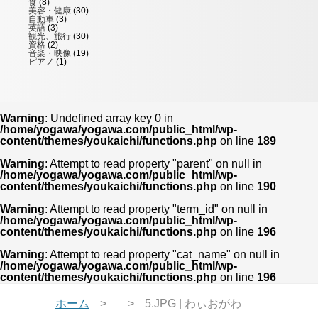
食
(8)
美容・健康
(30)
自動車
(3)
英語
(3)
観光、旅行
(30)
資格
(2)
音楽・映像
(19)
ピアノ
(1)
Warning
: Undefined array key 0 in
/home/yogawa/yogawa.com/public_html/wp-
content/themes/youkaichi/functions.php
on line
189
Warning
: Attempt to read property "parent" on null in
/home/yogawa/yogawa.com/public_html/wp-
content/themes/youkaichi/functions.php
on line
190
Warning
: Attempt to read property "term_id" on null in
/home/yogawa/yogawa.com/public_html/wp-
content/themes/youkaichi/functions.php
on line
196
Warning
: Attempt to read property "cat_name" on null in
/home/yogawa/yogawa.com/public_html/wp-
content/themes/youkaichi/functions.php
on line
196
ホーム
5.JPG | わぃおがわ