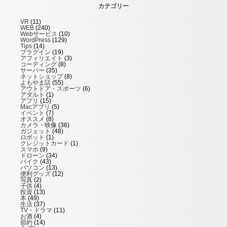
カテゴリー
VR
(11)
WEB
(240)
Webサービス
(10)
WordPress
(129)
Tips
(14)
プラグイン
(19)
アフィリエイト
(3)
コーディング
(8)
サーバー
(35)
ネットショップ
(8)
よもやま話
(55)
アウトドア・スポーツ
(6)
アダルト
(1)
アプリ
(15)
Macアプリ
(5)
イベント
(7)
オススメ
(8)
カメラ・映像
(36)
ガジェット
(48)
ロボット
(1)
クレジットカード
(1)
スマホ
(9)
ドローン
(34)
バイク
(43)
パソコン
(13)
便利グッズ
(12)
写真
(2)
子供
(4)
投資
(13)
本
(49)
生活
(37)
TV・ドラマ
(11)
お酒
(4)
節約
(14)