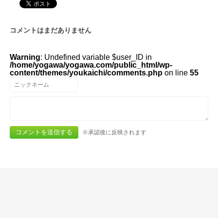
コメントはまだありません
Warning
: Undefined variable $user_ID in
/home/yogawa/yogawa.com/public_html/wp-
content/themes/youkaichi/comments.php
on line
55
※承認後に反映されます