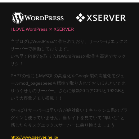
I LOVE WordPress ✕ XSERVER
当ブログはWordPressで作られており、サーバーはエックス
サーバーで稼働しております。
いち早くPHP7を取り入れWordPressの動作も高速でサック
サク！
PHP7の他にもMySQLの高速化やGoogle製の高速化モジュ
ールmod_pagespeedも標準で取り入れておりほんといたれ
りつくせりのサーバー。さらに最新20コアCPUと192GBと
いう大容量メモリ搭載！！
やっぱりサーバーは早い方が絶対良い！キャッシュ系のプラ
グインも使っていません。当サイトを見ていて "早いな" と
感じたら今スグエックスサーバーに乗り換えましょう！
http://www.xserver.ne.jp/