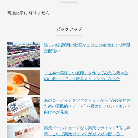
関連記事は有りません...
ピックアップ
過去の鈴鹿8耐の動画がニコニコ生放送で期間限
定配信中！
「世界一美味しい煮卵」を作ってみたら簡単な
のに激ウマでマイ殿堂入りレシピになった
あのコーディングファクトリーから ”Web制作の
ための実践的メソッド” を纏めたフロントエンド
向け本が発売！
楽天ゴールドカードなら楽天でポイント7倍に昇
華！これで楽天ポイントがガンガン貯まる！