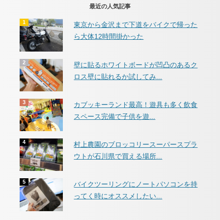
最近の人気記事
東京から金沢まで下道をバイクで帰った
ら大体12時間掛かった
壁に貼るホワイトボードが凹凸のあるク
ロス壁に貼れるか試してみ...
カブッキーランド最高！遊具も多く飲食
スペース完備で子供を遊...
村上農園のブロッコリースーパースプラ
ウトが石川県で買える場所...
バイクツーリングにノートパソコンを持
ってく時にオススメしたい...