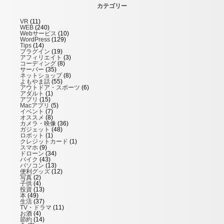
カテゴリー
VR
(11)
WEB
(240)
Webサービス
(10)
WordPress
(129)
Tips
(14)
プラグイン
(19)
アフィリエイト
(3)
コーディング
(8)
サーバー
(35)
ネットショップ
(8)
よもやま話
(55)
アウトドア・スポーツ
(6)
アダルト
(1)
アプリ
(15)
Macアプリ
(5)
イベント
(7)
オススメ
(8)
カメラ・映像
(36)
ガジェット
(48)
ロボット
(1)
クレジットカード
(1)
スマホ
(9)
ドローン
(34)
バイク
(43)
パソコン
(13)
便利グッズ
(12)
写真
(2)
子供
(4)
投資
(13)
本
(49)
生活
(37)
TV・ドラマ
(11)
お酒
(4)
節約
(14)