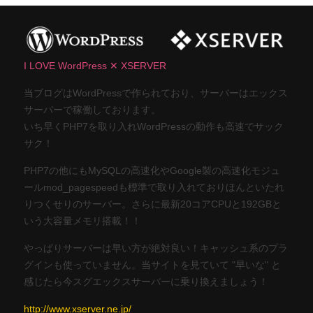
I LOVE WordPress ✕ XSERVER
当ブログはWordPressで作られており、サーバーはエックス
サーバーで稼働しております。
いち早くPHP7を取り入れWordPressの動作も高速でサック
サク！
PHP7の他にもMySQLの高速化やGoogle製の高速化モジュ
ールmod_pagespeedも標準で取り入れておりほんといたれ
りつくせりのサーバー。さらに最新20コアCPUと192GBと
いう大容量メモリ搭載！！
やっぱりサーバーは早い方が絶対良い！キャッシュ系のプラ
グインも使っていません。当サイトを見ていて "早いな" と
感じたら今スグエックスサーバーに乗り換えましょう！
http://www.xserver.ne.jp/