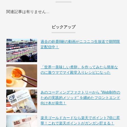
関連記事は有りません...
ピックアップ
過去の鈴鹿8耐の動画がニコニコ生放送で期間限
定配信中！
「世界一美味しい煮卵」を作ってみたら簡単な
のに激ウマでマイ殿堂入りレシピになった
あのコーディングファクトリーから ”Web制作の
ための実践的メソッド” を纏めたフロントエンド
向け本が発売！
楽天ゴールドカードなら楽天でポイント7倍に昇
華！これで楽天ポイントがガンガン貯まる！