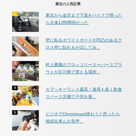
最近の人気記事
東京から金沢まで下道をバイクで帰った
ら大体12時間掛かった
壁に貼るホワイトボードが凹凸のあるク
ロス壁に貼れるか試してみ...
村上農園のブロッコリースーパースプラ
ウトが石川県で買える場所...
カブッキーランド最高！遊具も多く飲食
スペース完備で子供を遊...
ビジホでChromecast使おうと思ったら
接続出来んわ音声...