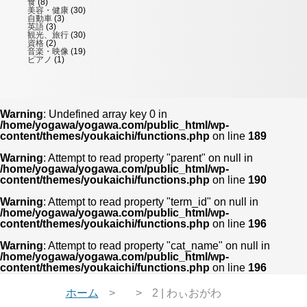
食
(8)
美容・健康
(30)
自動車
(3)
英語
(3)
観光、旅行
(30)
資格
(2)
音楽・映像
(19)
ピアノ
(1)
Warning
: Undefined array key 0 in
/home/yogawa/yogawa.com/public_html/wp-
content/themes/youkaichi/functions.php
on line
189
Warning
: Attempt to read property "parent" on null in
/home/yogawa/yogawa.com/public_html/wp-
content/themes/youkaichi/functions.php
on line
190
Warning
: Attempt to read property "term_id" on null in
/home/yogawa/yogawa.com/public_html/wp-
content/themes/youkaichi/functions.php
on line
196
Warning
: Attempt to read property "cat_name" on null in
/home/yogawa/yogawa.com/public_html/wp-
content/themes/youkaichi/functions.php
on line
196
ホーム
2 | わぃおがわ