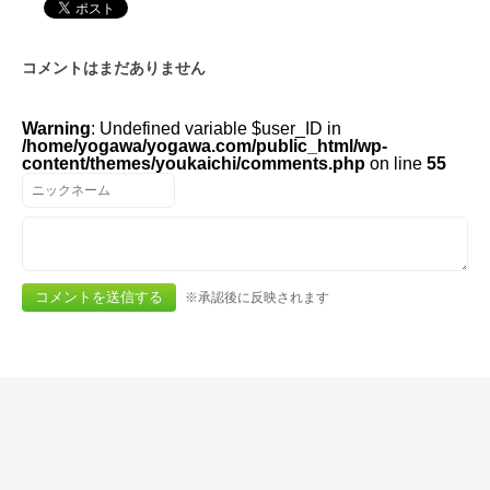
コメントはまだありません
Warning
: Undefined variable $user_ID in
/home/yogawa/yogawa.com/public_html/wp-
content/themes/youkaichi/comments.php
on line
55
※承認後に反映されます