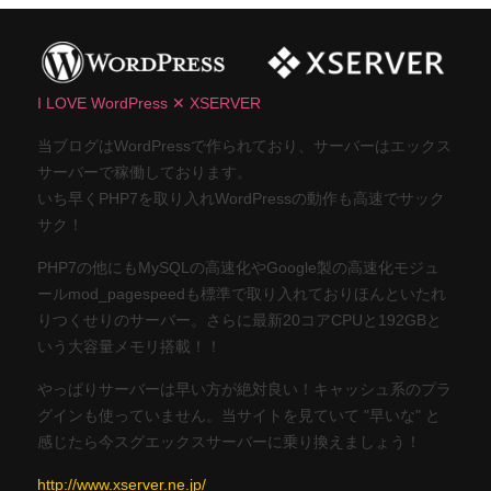
I LOVE WordPress ✕ XSERVER
当ブログはWordPressで作られており、サーバーはエックス
サーバーで稼働しております。
いち早くPHP7を取り入れWordPressの動作も高速でサック
サク！
PHP7の他にもMySQLの高速化やGoogle製の高速化モジュ
ールmod_pagespeedも標準で取り入れておりほんといたれ
りつくせりのサーバー。さらに最新20コアCPUと192GBと
いう大容量メモリ搭載！！
やっぱりサーバーは早い方が絶対良い！キャッシュ系のプラ
グインも使っていません。当サイトを見ていて "早いな" と
感じたら今スグエックスサーバーに乗り換えましょう！
http://www.xserver.ne.jp/