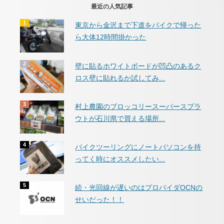
最近の人気記事
東京から金沢まで下道をバイクで帰った
ら大体12時間掛かった
壁に貼るホワイトボードが凹凸のあるク
ロス壁に貼れるか試してみ...
村上農園のブロッコリースーパースプラ
ウトが石川県で買える場所...
バイクツーリングにノートパソコンを持
ってく時にオススメしたい...
続・光回線が遅いのはプロバイダOCNの
せいだった！！