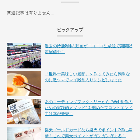
関連記事は有りません...
ピックアップ
過去の鈴鹿8耐の動画がニコニコ生放送で期間限
定配信中！
「世界一美味しい煮卵」を作ってみたら簡単な
のに激ウマでマイ殿堂入りレシピになった
あのコーディングファクトリーから ”Web制作の
ための実践的メソッド” を纏めたフロントエンド
向け本が発売！
楽天ゴールドカードなら楽天でポイント7倍に昇
華！これで楽天ポイントがガンガン貯まる！