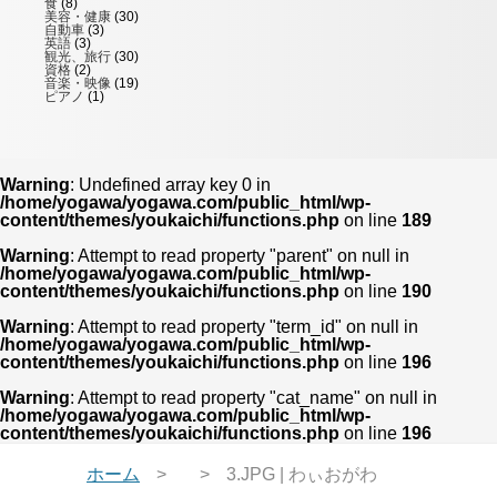
食
(8)
美容・健康
(30)
自動車
(3)
英語
(3)
観光、旅行
(30)
資格
(2)
音楽・映像
(19)
ピアノ
(1)
Warning
: Undefined array key 0 in
/home/yogawa/yogawa.com/public_html/wp-
content/themes/youkaichi/functions.php
on line
189
Warning
: Attempt to read property "parent" on null in
/home/yogawa/yogawa.com/public_html/wp-
content/themes/youkaichi/functions.php
on line
190
Warning
: Attempt to read property "term_id" on null in
/home/yogawa/yogawa.com/public_html/wp-
content/themes/youkaichi/functions.php
on line
196
Warning
: Attempt to read property "cat_name" on null in
/home/yogawa/yogawa.com/public_html/wp-
content/themes/youkaichi/functions.php
on line
196
ホーム
3.JPG | わぃおがわ