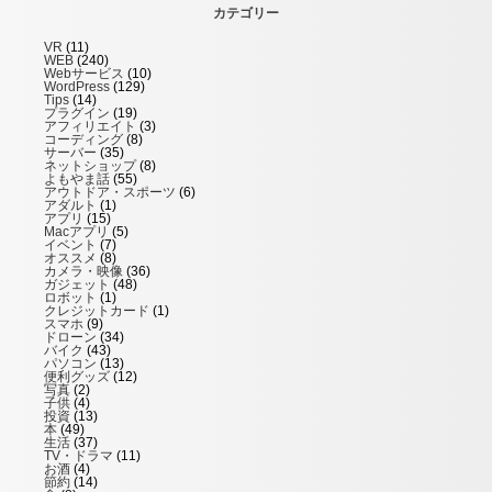
カテゴリー
VR
(11)
WEB
(240)
Webサービス
(10)
WordPress
(129)
Tips
(14)
プラグイン
(19)
アフィリエイト
(3)
コーディング
(8)
サーバー
(35)
ネットショップ
(8)
よもやま話
(55)
アウトドア・スポーツ
(6)
アダルト
(1)
アプリ
(15)
Macアプリ
(5)
イベント
(7)
オススメ
(8)
カメラ・映像
(36)
ガジェット
(48)
ロボット
(1)
クレジットカード
(1)
スマホ
(9)
ドローン
(34)
バイク
(43)
パソコン
(13)
便利グッズ
(12)
写真
(2)
子供
(4)
投資
(13)
本
(49)
生活
(37)
TV・ドラマ
(11)
お酒
(4)
節約
(14)