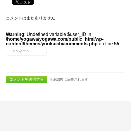
コメントはまだありません
Warning
: Undefined variable $user_ID in
/home/yogawa/yogawa.com/public_html/wp-
content/themes/youkaichi/comments.php
on line
55
※承認後に反映されます