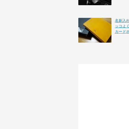
名刺入れを
ッコよ
カード