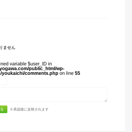
りません
ined variable $user_ID in
yogawa.com/public_html/wp-
s/youkaichi/comments.php
on line
55
※承認後に反映されます