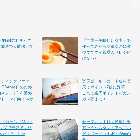
鈴鹿8耐の動画がニ
「世界一美味しい煮卵」を
生放送で期間限定配
作ってみたら簡単なのに激
ウマでマイ殿堂入りレシピ
になった
ーディングファクト
楽天ゴールドカードなら楽
 ”Web制作のため
天でポイント7倍に昇華！
メソッド” を纏め
これで楽天ポイントがガン
ントエンド向け本が
ガン貯まる！
型ドローン「Mavic
サーフィンよりも簡単に出
はマジで最強であり
来そうなスタンドアップパ
かないでこりゃ
ドルボード（SUP）が面白
そう