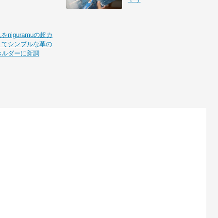
niguramuの超カ
くてシンプルな革の
ホルダーに新調