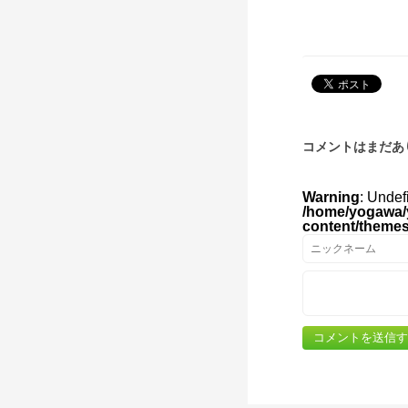
コメントはまだあ
Warning
: Undef
/home/yogawa/
content/theme