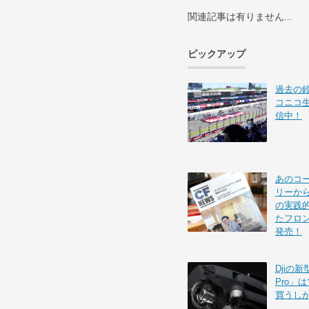
関連記事は有りません...
ピックアップ
過去の
コニコ
信中！
あのコ
リーから
の実践的
たフロ
発売！
Djiの新
Pro」
買うし