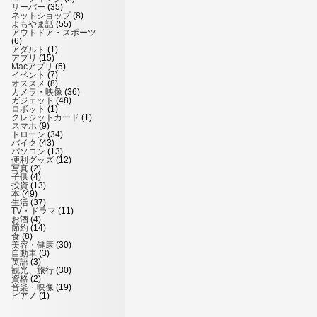
サーバー
(35)
ネットショップ
(8)
よもやま話
(55)
アウトドア・スポーツ
(6)
アダルト
(1)
アプリ
(15)
Macアプリ
(5)
イベント
(7)
オススメ
(8)
カメラ・映像
(36)
ガジェット
(48)
ロボット
(1)
クレジットカード
(1)
スマホ
(9)
ドローン
(34)
バイク
(43)
パソコン
(13)
便利グッズ
(12)
写真
(2)
子供
(4)
投資
(13)
本
(49)
生活
(37)
TV・ドラマ
(11)
お酒
(4)
節約
(14)
食
(8)
美容・健康
(30)
自動車
(3)
英語
(3)
観光、旅行
(30)
資格
(2)
音楽・映像
(19)
ピアノ
(1)