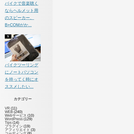
バイクで音楽聴く
ならヘルメット用
のスピーカー、
B+COMがか...
バイクツーリング
にノートパソコン
を持ってく時にオ
ススメしたい...
カテゴリー
VR
(11)
WEB
(240)
Webサービス
(10)
WordPress
(129)
Tips
(14)
プラグイン
(19)
アフィリエイト
(3)
コーディング
(8)