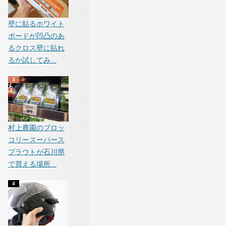
壁に貼るホワイト
ボードが凹凸のあ
るクロス壁に貼れ
るか試してみ...
村上農園のブロッ
コリースーパース
プラウトが石川県
で買える場所...