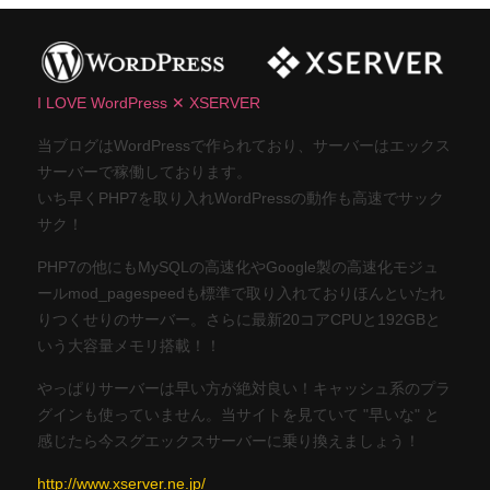
I LOVE WordPress ✕ XSERVER
当ブログはWordPressで作られており、サーバーはエックス
サーバーで稼働しております。
いち早くPHP7を取り入れWordPressの動作も高速でサック
サク！
PHP7の他にもMySQLの高速化やGoogle製の高速化モジュ
ールmod_pagespeedも標準で取り入れておりほんといたれ
りつくせりのサーバー。さらに最新20コアCPUと192GBと
いう大容量メモリ搭載！！
やっぱりサーバーは早い方が絶対良い！キャッシュ系のプラ
グインも使っていません。当サイトを見ていて "早いな" と
感じたら今スグエックスサーバーに乗り換えましょう！
http://www.xserver.ne.jp/