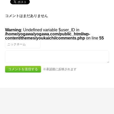
コメントはまだありません
Warning
: Undefined variable $user_ID in
/home/yogawa/yogawa.com/public_html/wp-
content/themes/youkaichi/comments.php
on line
55
※承認後に反映されます