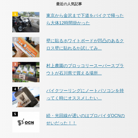
最近の人気記事
東京から金沢まで下道をバイクで帰った
ら大体12時間掛かった
壁に貼るホワイトボードが凹凸のあるク
ロス壁に貼れるか試してみ...
村上農園のブロッコリースーパースプラ
ウトが石川県で買える場所...
バイクツーリングにノートパソコンを持
ってく時にオススメしたい...
続・光回線が遅いのはプロバイダOCNの
せいだった！！