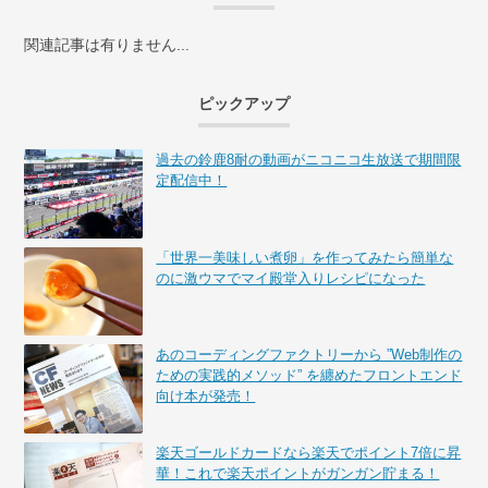
関連記事は有りません...
ピックアップ
過去の鈴鹿8耐の動画がニコニコ生放送で期間限
定配信中！
「世界一美味しい煮卵」を作ってみたら簡単な
のに激ウマでマイ殿堂入りレシピになった
あのコーディングファクトリーから ”Web制作の
ための実践的メソッド” を纏めたフロントエンド
向け本が発売！
楽天ゴールドカードなら楽天でポイント7倍に昇
華！これで楽天ポイントがガンガン貯まる！