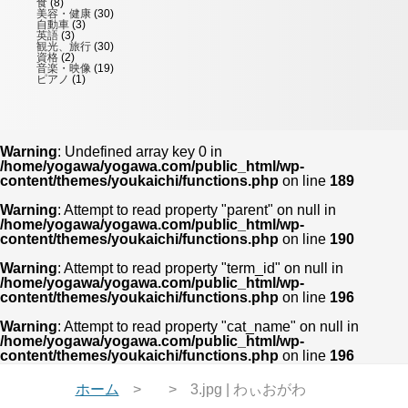
食
(8)
美容・健康
(30)
自動車
(3)
英語
(3)
観光、旅行
(30)
資格
(2)
音楽・映像
(19)
ピアノ
(1)
Warning
: Undefined array key 0 in
/home/yogawa/yogawa.com/public_html/wp-
content/themes/youkaichi/functions.php
on line
189
Warning
: Attempt to read property "parent" on null in
/home/yogawa/yogawa.com/public_html/wp-
content/themes/youkaichi/functions.php
on line
190
Warning
: Attempt to read property "term_id" on null in
/home/yogawa/yogawa.com/public_html/wp-
content/themes/youkaichi/functions.php
on line
196
Warning
: Attempt to read property "cat_name" on null in
/home/yogawa/yogawa.com/public_html/wp-
content/themes/youkaichi/functions.php
on line
196
ホーム
3.jpg | わぃおがわ