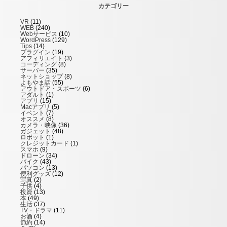
カテゴリー
VR
(11)
WEB
(240)
Webサービス
(10)
WordPress
(129)
Tips
(14)
プラグイン
(19)
アフィリエイト
(3)
コーディング
(8)
サーバー
(35)
ネットショップ
(8)
よもやま話
(55)
アウトドア・スポーツ
(6)
アダルト
(1)
アプリ
(15)
Macアプリ
(5)
イベント
(7)
オススメ
(8)
カメラ・映像
(36)
ガジェット
(48)
ロボット
(1)
クレジットカード
(1)
スマホ
(9)
ドローン
(34)
バイク
(43)
パソコン
(13)
便利グッズ
(12)
写真
(2)
子供
(4)
投資
(13)
本
(49)
生活
(37)
TV・ドラマ
(11)
お酒
(4)
節約
(14)