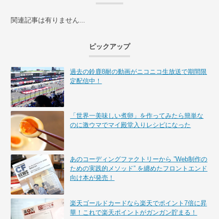
関連記事は有りません...
ピックアップ
過去の鈴鹿8耐の動画がニコニコ生放送で期間限
定配信中！
「世界一美味しい煮卵」を作ってみたら簡単な
のに激ウマでマイ殿堂入りレシピになった
あのコーディングファクトリーから ”Web制作の
ための実践的メソッド” を纏めたフロントエンド
向け本が発売！
楽天ゴールドカードなら楽天でポイント7倍に昇
華！これで楽天ポイントがガンガン貯まる！