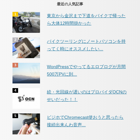
最近の人気記事
東京から金沢まで下道をバイクで帰った
ら大体12時間掛かった
バイクツーリングにノートパソコンを持
ってく時にオススメしたい...
WordPressでやってるエロブログが月間
500万PVに到...
続・光回線が遅いのはプロバイダOCNの
せいだった！！
ビジホでChromecast使おうと思ったら
接続出来んわ音声...