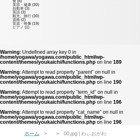
食
(8)
美容・健康
(30)
自動車
(3)
英語
(3)
観光、旅行
(30)
資格
(2)
音楽・映像
(19)
ピアノ
(1)
Warning
: Undefined array key 0 in
/home/yogawa/yogawa.com/public_html/wp-
content/themes/youkaichi/functions.php
on line
189
Warning
: Attempt to read property "parent" on null in
/home/yogawa/yogawa.com/public_html/wp-
content/themes/youkaichi/functions.php
on line
190
Warning
: Attempt to read property "term_id" on null in
/home/yogawa/yogawa.com/public_html/wp-
content/themes/youkaichi/functions.php
on line
196
Warning
: Attempt to read property "cat_name" on null in
/home/yogawa/yogawa.com/public_html/wp-
content/themes/youkaichi/functions.php
on line
196
ホーム
00.jpg | わぃおがわ