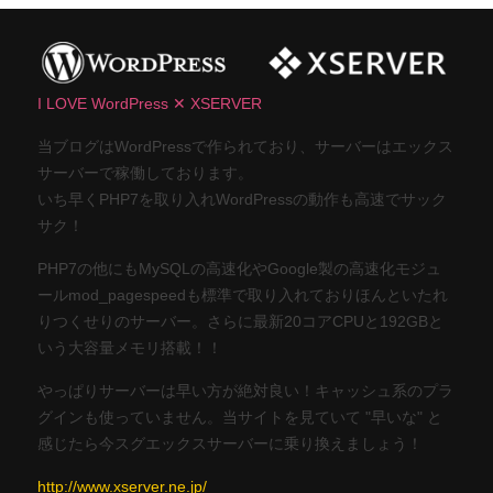
I LOVE WordPress ✕ XSERVER
当ブログはWordPressで作られており、サーバーはエックス
サーバーで稼働しております。
いち早くPHP7を取り入れWordPressの動作も高速でサック
サク！
PHP7の他にもMySQLの高速化やGoogle製の高速化モジュ
ールmod_pagespeedも標準で取り入れておりほんといたれ
りつくせりのサーバー。さらに最新20コアCPUと192GBと
いう大容量メモリ搭載！！
やっぱりサーバーは早い方が絶対良い！キャッシュ系のプラ
グインも使っていません。当サイトを見ていて "早いな" と
感じたら今スグエックスサーバーに乗り換えましょう！
http://www.xserver.ne.jp/