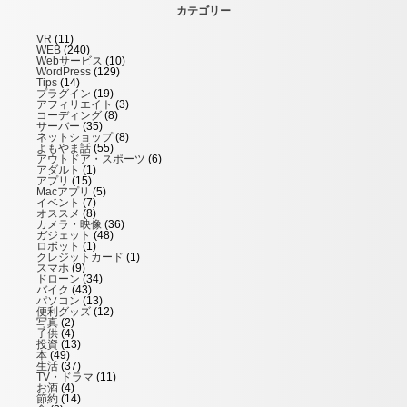
カテゴリー
VR
(11)
WEB
(240)
Webサービス
(10)
WordPress
(129)
Tips
(14)
プラグイン
(19)
アフィリエイト
(3)
コーディング
(8)
サーバー
(35)
ネットショップ
(8)
よもやま話
(55)
アウトドア・スポーツ
(6)
アダルト
(1)
アプリ
(15)
Macアプリ
(5)
イベント
(7)
オススメ
(8)
カメラ・映像
(36)
ガジェット
(48)
ロボット
(1)
クレジットカード
(1)
スマホ
(9)
ドローン
(34)
バイク
(43)
パソコン
(13)
便利グッズ
(12)
写真
(2)
子供
(4)
投資
(13)
本
(49)
生活
(37)
TV・ドラマ
(11)
お酒
(4)
節約
(14)