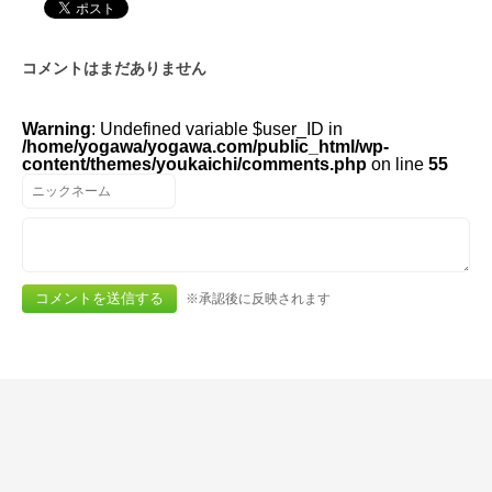
コメントはまだありません
Warning
: Undefined variable $user_ID in
/home/yogawa/yogawa.com/public_html/wp-
content/themes/youkaichi/comments.php
on line
55
※承認後に反映されます