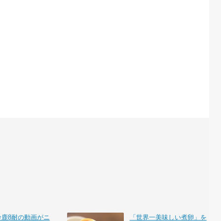
鈴鹿8耐の動画がニ
「世界一美味しい煮卵」を