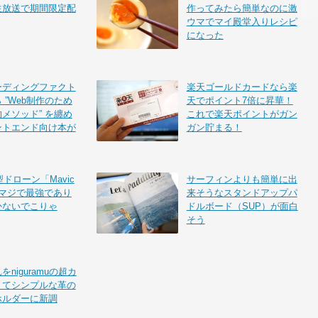
生放送で期間限定配
作ってみたら簡単なのに激
ウマでマイ殿堂入りレシピ
になった
ーディングファクト
楽天ゴールドカードなら楽
 ”Web制作のため
天でポイント7倍に昇華！
メソッド” を纏め
これで楽天ポイントがガン
ントエンド向け本が
ガン貯まる！
型ドローン「Mavic
サーフィンよりも簡単に出
はマジで最強であり
来そうなスタンドアップパ
かないでこりゃ
ドルボード（SUP）が面白
そう
niguramuの超カ
くてシンプルな革の
ホルダーに新調