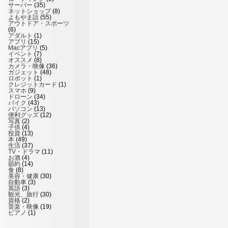
サーバー
(35)
ネットショップ
(8)
よもやま話
(55)
アウトドア・スポーツ
(6)
アダルト
(1)
アプリ
(15)
Macアプリ
(5)
イベント
(7)
オススメ
(8)
カメラ・映像
(36)
ガジェット
(48)
ロボット
(1)
クレジットカード
(1)
スマホ
(9)
ドローン
(34)
バイク
(43)
パソコン
(13)
便利グッズ
(12)
写真
(2)
子供
(4)
投資
(13)
本
(49)
生活
(37)
TV・ドラマ
(11)
お酒
(4)
節約
(14)
食
(8)
美容・健康
(30)
自動車
(3)
英語
(3)
観光、旅行
(30)
資格
(2)
音楽・映像
(19)
ピアノ
(1)