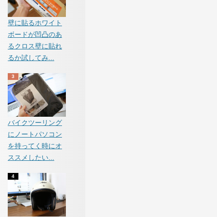
壁に貼るホワイト
ボードが凹凸のあ
るクロス壁に貼れ
るか試してみ...
バイクツーリング
にノートパソコン
を持ってく時にオ
ススメしたい...