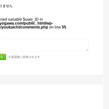
りません
ined variable $user_ID in
yogawa.com/public_html/wp-
s/youkaichi/comments.php
on line
55
※承認後に反映されます