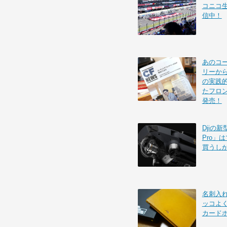
コニコ
信中！
あのコ
リーから
の実践的
たフロ
発売！
Djiの新
Pro」
買うし
名刺入れを
ッコよ
カード