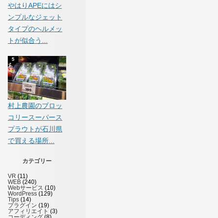
やはりAPEにはシ
ンプルなジェット
タイプのヘルメッ
トが似合う...
村上農園のブロッ
コリースーパース
プラウトが石川県
で買える場所...
カテゴリー
VR
(11)
WEB
(240)
Webサービス
(10)
WordPress
(129)
Tips
(14)
プラグイン
(19)
アフィリエイト
(3)
コーディング
(8)