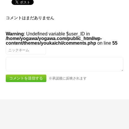
コメントはまだありません
Warning
: Undefined variable $user_ID in
/home/yogawa/yogawa.com/public_html/wp-
content/themes/youkaichi/comments.php
on line
55
※承認後に反映されます