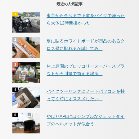
最近の人気記事
東京から金沢まで下道をバイクで帰った
ら大体12時間掛かった
壁に貼るホワイトボードが凹凸のあるク
ロス壁に貼れるか試してみ...
村上農園のブロッコリースーパースプラ
ウトが石川県で買える場所...
バイクツーリングにノートパソコンを持
ってく時にオススメしたい...
やはりAPEにはシンプルなジェットタイ
プのヘルメットが似合う...