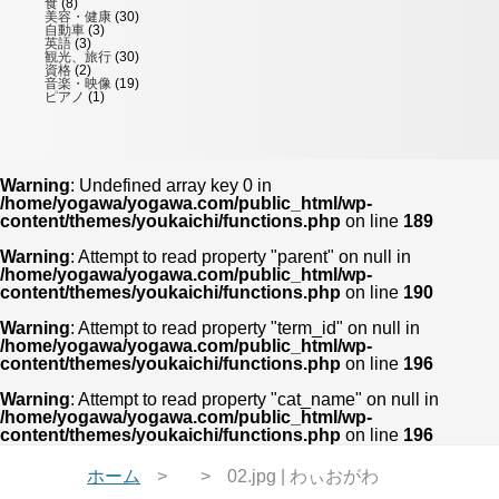
食
(8)
美容・健康
(30)
自動車
(3)
英語
(3)
観光、旅行
(30)
資格
(2)
音楽・映像
(19)
ピアノ
(1)
Warning
: Undefined array key 0 in
/home/yogawa/yogawa.com/public_html/wp-
content/themes/youkaichi/functions.php
on line
189
Warning
: Attempt to read property "parent" on null in
/home/yogawa/yogawa.com/public_html/wp-
content/themes/youkaichi/functions.php
on line
190
Warning
: Attempt to read property "term_id" on null in
/home/yogawa/yogawa.com/public_html/wp-
content/themes/youkaichi/functions.php
on line
196
Warning
: Attempt to read property "cat_name" on null in
/home/yogawa/yogawa.com/public_html/wp-
content/themes/youkaichi/functions.php
on line
196
ホーム
02.jpg | わぃおがわ