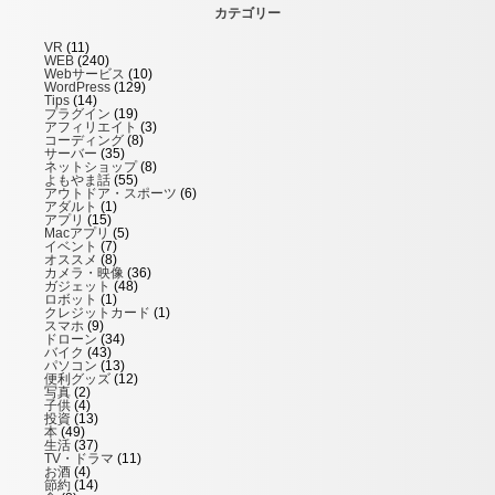
カテゴリー
VR
(11)
WEB
(240)
Webサービス
(10)
WordPress
(129)
Tips
(14)
プラグイン
(19)
アフィリエイト
(3)
コーディング
(8)
サーバー
(35)
ネットショップ
(8)
よもやま話
(55)
アウトドア・スポーツ
(6)
アダルト
(1)
アプリ
(15)
Macアプリ
(5)
イベント
(7)
オススメ
(8)
カメラ・映像
(36)
ガジェット
(48)
ロボット
(1)
クレジットカード
(1)
スマホ
(9)
ドローン
(34)
バイク
(43)
パソコン
(13)
便利グッズ
(12)
写真
(2)
子供
(4)
投資
(13)
本
(49)
生活
(37)
TV・ドラマ
(11)
お酒
(4)
節約
(14)