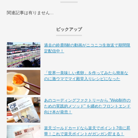
関連記事は有りません...
ピックアップ
過去の鈴鹿8耐の動画がニコニコ生放送で期間限
定配信中！
「世界一美味しい煮卵」を作ってみたら簡単な
のに激ウマでマイ殿堂入りレシピになった
あのコーディングファクトリーから ”Web制作の
ための実践的メソッド” を纏めたフロントエンド
向け本が発売！
楽天ゴールドカードなら楽天でポイント7倍に昇
華！これで楽天ポイントがガンガン貯まる！