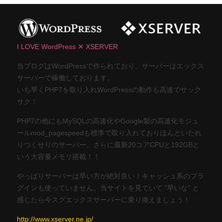
I LOVE WordPress ✕ XSERVER
当ブログはWordPressで作られており、サーバーはエックス
サーバーで稼働しております。
いち早くPHP7を取り入れWordPressの動作も高速でサック
サク！
PHP7の他にもMySQLの高速化やGoogle製の高速化モジュ
ールmod_pagespeedも標準で取り入れておりほんといたれ
りつくせりのサーバー。さらに最新20コアCPUと192GBと
いう大容量メモリ搭載！！
やっぱりサーバーは早い方が絶対良い！キャッシュ系のプラ
グインも使っていません。当サイトを見ていて "早いな" と
感じたら今スグエックスサーバーに乗り換えましょう！
http://www.xserver.ne.jp/