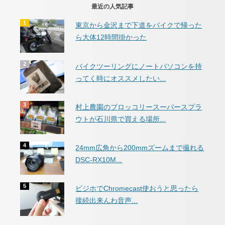
最近の人気記事
東京から金沢まで下道をバイクで帰った
ら大体12時間掛かった
バイクツーリングにノートパソコンを持
ってく時にオススメしたい...
村上農園のブロッコリースーパースプラ
ウトが石川県で買える場所...
24mm広角から200mmズームまで撮れる
DSC-RX10M...
ビジホでChromecast使おうと思ったら
接続出来んわ音声...