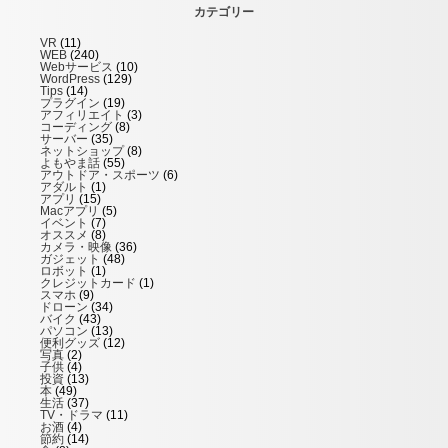
カテゴリー
VR
(11)
WEB
(240)
Webサービス
(10)
WordPress
(129)
Tips
(14)
プラグイン
(19)
アフィリエイト
(3)
コーディング
(8)
サーバー
(35)
ネットショップ
(8)
よもやま話
(55)
アウトドア・スポーツ
(6)
アダルト
(1)
アプリ
(15)
Macアプリ
(5)
イベント
(7)
オススメ
(8)
カメラ・映像
(36)
ガジェット
(48)
ロボット
(1)
クレジットカード
(1)
スマホ
(9)
ドローン
(34)
バイク
(43)
パソコン
(13)
便利グッズ
(12)
写真
(2)
子供
(4)
投資
(13)
本
(49)
生活
(37)
TV・ドラマ
(11)
お酒
(4)
節約
(14)