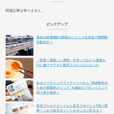
関連記事は有りません...
ピックアップ
過去の鈴鹿8耐の動画がニコニコ生放送で期間限
定配信中！
「世界一美味しい煮卵」を作ってみたら簡単な
のに激ウマでマイ殿堂入りレシピになった
あのコーディングファクトリーから ”Web制作の
ための実践的メソッド” を纏めたフロントエンド
向け本が発売！
楽天ゴールドカードなら楽天でポイント7倍に昇
華！これで楽天ポイントがガンガン貯まる！