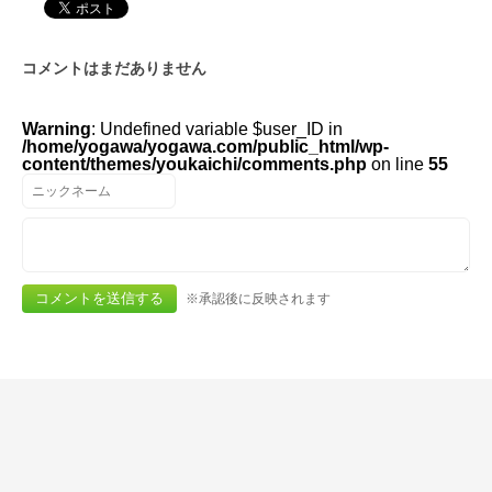
コメントはまだありません
Warning
: Undefined variable $user_ID in
/home/yogawa/yogawa.com/public_html/wp-
content/themes/youkaichi/comments.php
on line
55
※承認後に反映されます