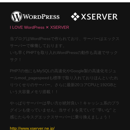
I LOVE WordPress ✕ XSERVER
当ブログはWordPressで作られており、サーバーはエックス
サーバーで稼働しております。
いち早くPHP7を取り入れWordPressの動作も高速でサック
サク！
PHP7の他にもMySQLの高速化やGoogle製の高速化モジュ
ールmod_pagespeedも標準で取り入れておりほんといたれ
りつくせりのサーバー。さらに最新20コアCPUと192GBと
いう大容量メモリ搭載！！
やっぱりサーバーは早い方が絶対良い！キャッシュ系のプラ
グインも使っていません。当サイトを見ていて "早いな" と
感じたら今スグエックスサーバーに乗り換えましょう！
http://www.xserver.ne.jp/