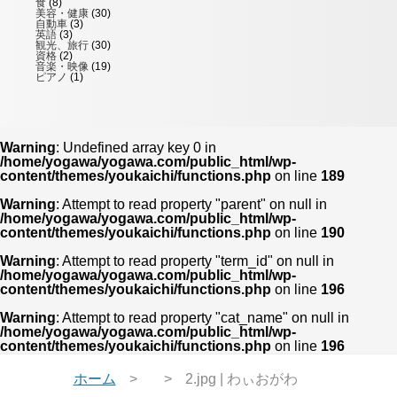
食
(8)
美容・健康
(30)
自動車
(3)
英語
(3)
観光、旅行
(30)
資格
(2)
音楽・映像
(19)
ピアノ
(1)
Warning
: Undefined array key 0 in
/home/yogawa/yogawa.com/public_html/wp-
content/themes/youkaichi/functions.php
on line
189
Warning
: Attempt to read property "parent" on null in
/home/yogawa/yogawa.com/public_html/wp-
content/themes/youkaichi/functions.php
on line
190
Warning
: Attempt to read property "term_id" on null in
/home/yogawa/yogawa.com/public_html/wp-
content/themes/youkaichi/functions.php
on line
196
Warning
: Attempt to read property "cat_name" on null in
/home/yogawa/yogawa.com/public_html/wp-
content/themes/youkaichi/functions.php
on line
196
ホーム
2.jpg | わぃおがわ