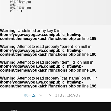
観光、旅行
(30)
資格
(2)
音楽・映像
(19)
ピアノ
(1)
Warning
: Undefined array key 0 in
/home/yogawa/yogawa.com/public_html/wp-
content/themes/youkaichi/functions.php
on line
189
Warning
: Attempt to read property "parent" on null in
/home/yogawa/yogawa.com/public_html/wp-
content/themes/youkaichi/functions.php
on line
190
Warning
: Attempt to read property "term_id" on null in
/home/yogawa/yogawa.com/public_html/wp-
content/themes/youkaichi/functions.php
on line
196
Warning
: Attempt to read property "cat_name" on null in
/home/yogawa/yogawa.com/public_html/wp-
content/themes/youkaichi/functions.php
on line
196
ホーム
3 | わぃおがわ