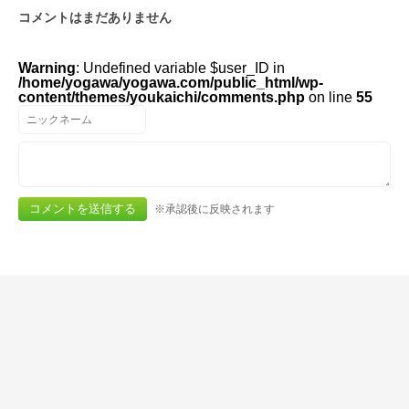
コメントはまだありません
Warning
: Undefined variable $user_ID in
/home/yogawa/yogawa.com/public_html/wp-
content/themes/youkaichi/comments.php
on line
55
※承認後に反映されます