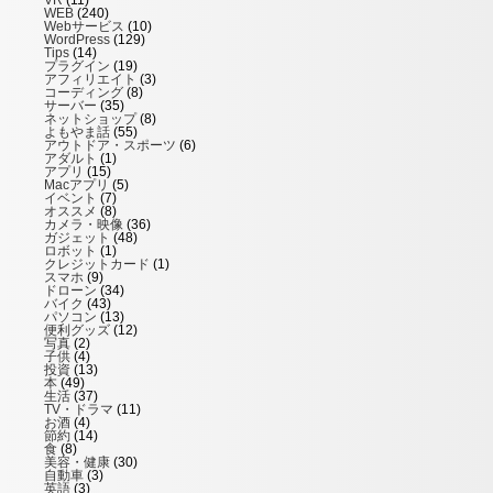
WEB
(240)
Webサービス
(10)
WordPress
(129)
Tips
(14)
プラグイン
(19)
アフィリエイト
(3)
コーディング
(8)
サーバー
(35)
ネットショップ
(8)
よもやま話
(55)
アウトドア・スポーツ
(6)
アダルト
(1)
アプリ
(15)
Macアプリ
(5)
イベント
(7)
オススメ
(8)
カメラ・映像
(36)
ガジェット
(48)
ロボット
(1)
クレジットカード
(1)
スマホ
(9)
ドローン
(34)
バイク
(43)
パソコン
(13)
便利グッズ
(12)
写真
(2)
子供
(4)
投資
(13)
本
(49)
生活
(37)
TV・ドラマ
(11)
お酒
(4)
節約
(14)
食
(8)
美容・健康
(30)
自動車
(3)
英語
(3)