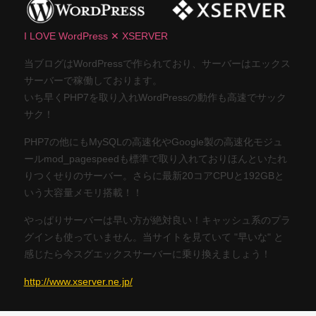
I LOVE WordPress ✕ XSERVER
当ブログはWordPressで作られており、サーバーはエックス
サーバーで稼働しております。
いち早くPHP7を取り入れWordPressの動作も高速でサック
サク！
PHP7の他にもMySQLの高速化やGoogle製の高速化モジュ
ールmod_pagespeedも標準で取り入れておりほんといたれ
りつくせりのサーバー。さらに最新20コアCPUと192GBと
いう大容量メモリ搭載！！
やっぱりサーバーは早い方が絶対良い！キャッシュ系のプラ
グインも使っていません。当サイトを見ていて "早いな" と
感じたら今スグエックスサーバーに乗り換えましょう！
http://www.xserver.ne.jp/