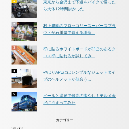
東京から金沢まで下道をバイクで帰った
ら大体12時間掛かった
村上農園のブロッコリースーパースプラ
ウトが石川県で買える場所...
壁に貼るホワイトボードが凹凸のあるク
ロス壁に貼れるか試してみ...
やはりAPEにはシンプルなジェットタイ
プのヘルメットが似合う...
ビールと温泉で最高の癒やし！テルメ金
沢に泊まってみた
カテゴリー
VR
(11)