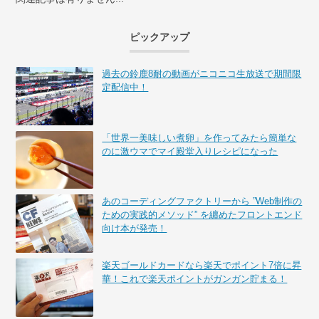
ピックアップ
過去の鈴鹿8耐の動画がニコニコ生放送で期間限
定配信中！
「世界一美味しい煮卵」を作ってみたら簡単な
のに激ウマでマイ殿堂入りレシピになった
あのコーディングファクトリーから ”Web制作の
ための実践的メソッド” を纏めたフロントエンド
向け本が発売！
楽天ゴールドカードなら楽天でポイント7倍に昇
華！これで楽天ポイントがガンガン貯まる！