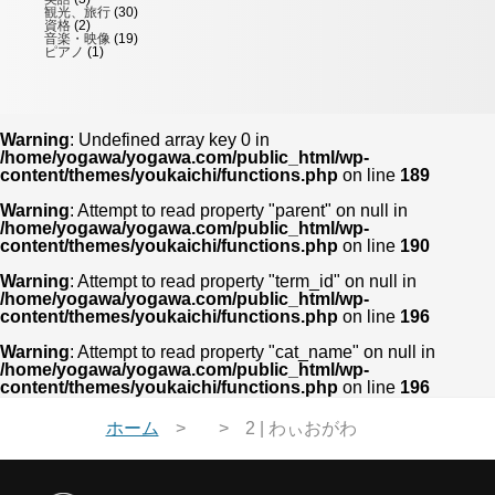
観光、旅行
(30)
資格
(2)
音楽・映像
(19)
ピアノ
(1)
Warning
: Undefined array key 0 in
/home/yogawa/yogawa.com/public_html/wp-
content/themes/youkaichi/functions.php
on line
189
Warning
: Attempt to read property "parent" on null in
/home/yogawa/yogawa.com/public_html/wp-
content/themes/youkaichi/functions.php
on line
190
Warning
: Attempt to read property "term_id" on null in
/home/yogawa/yogawa.com/public_html/wp-
content/themes/youkaichi/functions.php
on line
196
Warning
: Attempt to read property "cat_name" on null in
/home/yogawa/yogawa.com/public_html/wp-
content/themes/youkaichi/functions.php
on line
196
ホーム
2 | わぃおがわ