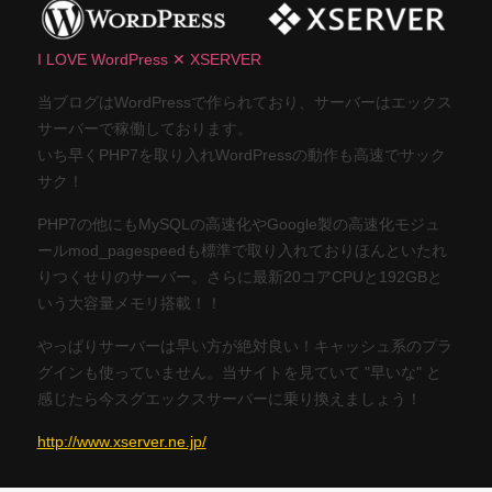
I LOVE WordPress ✕ XSERVER
当ブログはWordPressで作られており、サーバーはエックス
サーバーで稼働しております。
いち早くPHP7を取り入れWordPressの動作も高速でサック
サク！
PHP7の他にもMySQLの高速化やGoogle製の高速化モジュ
ールmod_pagespeedも標準で取り入れておりほんといたれ
りつくせりのサーバー。さらに最新20コアCPUと192GBと
いう大容量メモリ搭載！！
やっぱりサーバーは早い方が絶対良い！キャッシュ系のプラ
グインも使っていません。当サイトを見ていて "早いな" と
感じたら今スグエックスサーバーに乗り換えましょう！
http://www.xserver.ne.jp/