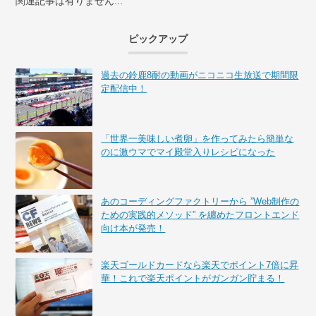
関連記事は有りません...
ピックアップ
過去の鈴鹿8耐の動画がニコニコ生放送で期間限
定配信中！
「世界一美味しい煮卵」を作ってみたら簡単な
のに激ウマでマイ殿堂入りレシピになった
あのコーディングファクトリーから ”Web制作の
ための実践的メソッド” を纏めたフロントエンド
向け本が発売！
楽天ゴールドカードなら楽天でポイント7倍に昇
華！これで楽天ポイントがガンガン貯まる！