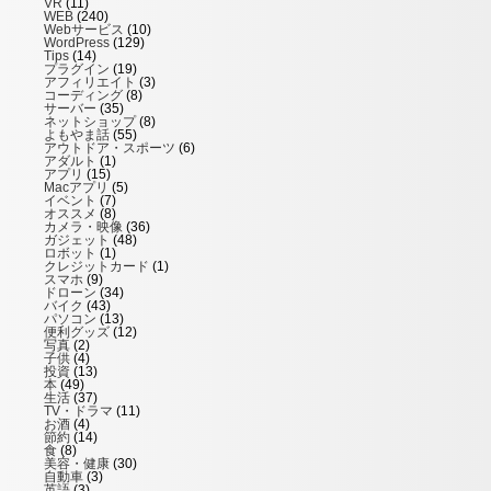
VR
(11)
WEB
(240)
Webサービス
(10)
WordPress
(129)
Tips
(14)
プラグイン
(19)
アフィリエイト
(3)
コーディング
(8)
サーバー
(35)
ネットショップ
(8)
よもやま話
(55)
アウトドア・スポーツ
(6)
アダルト
(1)
アプリ
(15)
Macアプリ
(5)
イベント
(7)
オススメ
(8)
カメラ・映像
(36)
ガジェット
(48)
ロボット
(1)
クレジットカード
(1)
スマホ
(9)
ドローン
(34)
バイク
(43)
パソコン
(13)
便利グッズ
(12)
写真
(2)
子供
(4)
投資
(13)
本
(49)
生活
(37)
TV・ドラマ
(11)
お酒
(4)
節約
(14)
食
(8)
美容・健康
(30)
自動車
(3)
英語
(3)