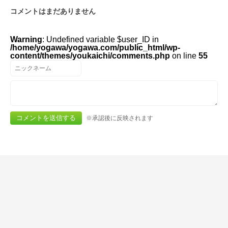
コメントはまだありません
Warning
: Undefined variable $user_ID in
/home/yogawa/yogawa.com/public_html/wp-
content/themes/youkaichi/comments.php
on line
55
※承認後に反映されます