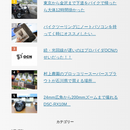
東京から金沢まで下道をバイクで帰った
ら大体12時間掛かった
バイクツーリングにノートパソコンを持
ってく時にオススメしたい...
続・光回線が遅いのはプロバイダOCNの
せいだった！！
村上農園のブロッコリースーパースプラ
ウトが石川県で買える場所...
24mm広角から200mmズームまで撮れる
DSC-RX10M...
カテゴリー