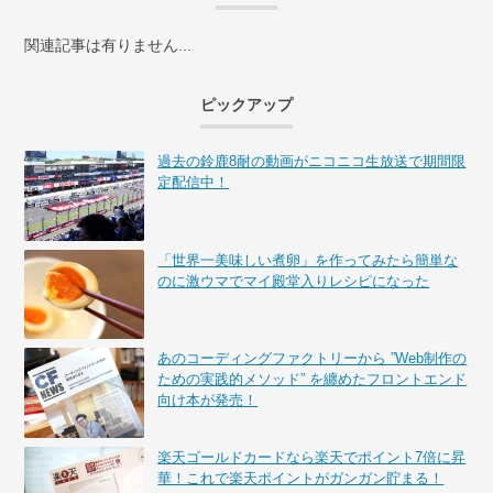
関連記事は有りません...
ピックアップ
過去の鈴鹿8耐の動画がニコニコ生放送で期間限
定配信中！
「世界一美味しい煮卵」を作ってみたら簡単な
のに激ウマでマイ殿堂入りレシピになった
あのコーディングファクトリーから ”Web制作の
ための実践的メソッド” を纏めたフロントエンド
向け本が発売！
楽天ゴールドカードなら楽天でポイント7倍に昇
華！これで楽天ポイントがガンガン貯まる！