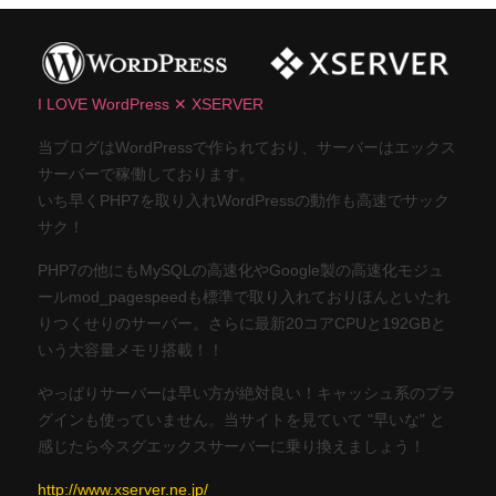
I LOVE WordPress ✕ XSERVER
当ブログはWordPressで作られており、サーバーはエックス
サーバーで稼働しております。
いち早くPHP7を取り入れWordPressの動作も高速でサック
サク！
PHP7の他にもMySQLの高速化やGoogle製の高速化モジュ
ールmod_pagespeedも標準で取り入れておりほんといたれ
りつくせりのサーバー。さらに最新20コアCPUと192GBと
いう大容量メモリ搭載！！
やっぱりサーバーは早い方が絶対良い！キャッシュ系のプラ
グインも使っていません。当サイトを見ていて "早いな" と
感じたら今スグエックスサーバーに乗り換えましょう！
http://www.xserver.ne.jp/