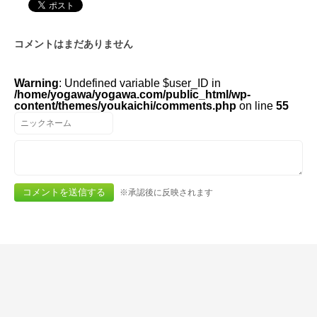
コメントはまだありません
Warning
: Undefined variable $user_ID in
/home/yogawa/yogawa.com/public_html/wp-
content/themes/youkaichi/comments.php
on line
55
※承認後に反映されます