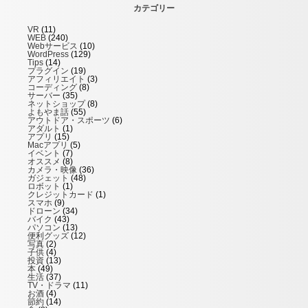
カテゴリー
VR
(11)
WEB
(240)
Webサービス
(10)
WordPress
(129)
Tips
(14)
プラグイン
(19)
アフィリエイト
(3)
コーディング
(8)
サーバー
(35)
ネットショップ
(8)
よもやま話
(55)
アウトドア・スポーツ
(6)
アダルト
(1)
アプリ
(15)
Macアプリ
(5)
イベント
(7)
オススメ
(8)
カメラ・映像
(36)
ガジェット
(48)
ロボット
(1)
クレジットカード
(1)
スマホ
(9)
ドローン
(34)
バイク
(43)
パソコン
(13)
便利グッズ
(12)
写真
(2)
子供
(4)
投資
(13)
本
(49)
生活
(37)
TV・ドラマ
(11)
お酒
(4)
節約
(14)