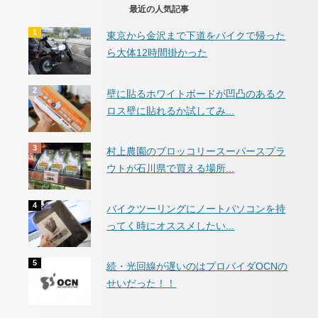
最近の人気記事
東京から金沢まで下道をバイクで帰った
ら大体12時間掛かった
壁に貼るホワイトボードが凹凸のあるク
ロス壁に貼れるか試してみ...
村上農園のブロッコリースーパースプラ
ウトが石川県で買える場所...
バイクツーリングにノートパソコンを持
ってく時にオススメしたい...
続・光回線が遅いのはプロバイダOCNの
せいだった！！