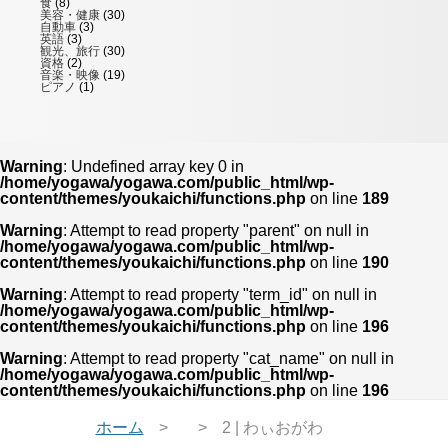
食
(8)
美容・健康
(30)
自動車
(3)
英語
(3)
観光、旅行
(30)
資格
(2)
音楽・映像
(19)
ピアノ
(1)
Warning
: Undefined array key 0 in
/home/yogawa/yogawa.com/public_html/wp-
content/themes/youkaichi/functions.php
on line
189
Warning
: Attempt to read property "parent" on null in
/home/yogawa/yogawa.com/public_html/wp-
content/themes/youkaichi/functions.php
on line
190
Warning
: Attempt to read property "term_id" on null in
/home/yogawa/yogawa.com/public_html/wp-
content/themes/youkaichi/functions.php
on line
196
Warning
: Attempt to read property "cat_name" on null in
/home/yogawa/yogawa.com/public_html/wp-
content/themes/youkaichi/functions.php
on line
196
ホーム
2 | わぃおがわ