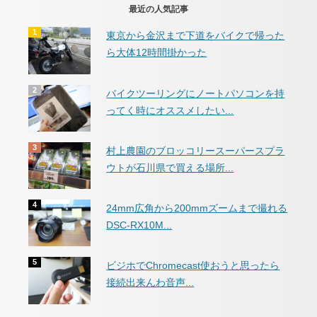
最近の人気記事
東京から金沢まで下道をバイクで帰った
ら大体12時間掛かった
バイクツーリングにノートパソコンを持
ってく時にオススメしたい...
村上農園のブロッコリースーパースプラ
ウトが石川県で買える場所...
24mm広角から200mmズームまで撮れる
DSC-RX10M...
ビジホでChromecast使おうと思ったら
接続出来んわ音声...