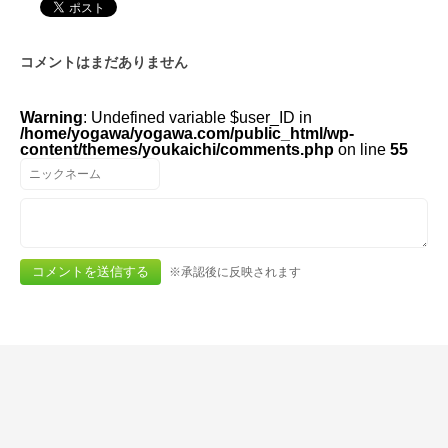
コメントはまだありません
Warning
: Undefined variable $user_ID in
/home/yogawa/yogawa.com/public_html/wp-
content/themes/youkaichi/comments.php
on line
55
※承認後に反映されます