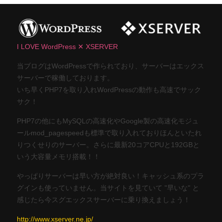
I LOVE WordPress ✕ XSERVER
当ブログはWordPressで作られており、サーバーはエックス
サーバーで稼働しております。
いち早くPHP7を取り入れWordPressの動作も高速でサック
サク！
PHP7の他にもMySQLの高速化やGoogle製の高速化モジュ
ールmod_pagespeedも標準で取り入れておりほんといたれ
りつくせりのサーバー。さらに最新20コアCPUと192GBと
いう大容量メモリ搭載！！
やっぱりサーバーは早い方が絶対良い！キャッシュ系のプラ
グインも使っていません。当サイトを見ていて "早いな" と
感じたら今スグエックスサーバーに乗り換えましょう！
http://www.xserver.ne.jp/