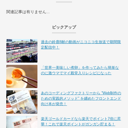
関連記事は有りません...
ピックアップ
過去の鈴鹿8耐の動画がニコニコ生放送で期間限
定配信中！
「世界一美味しい煮卵」を作ってみたら簡単な
のに激ウマでマイ殿堂入りレシピになった
あのコーディングファクトリーから ”Web制作の
ための実践的メソッド” を纏めたフロントエンド
向け本が発売！
楽天ゴールドカードなら楽天でポイント7倍に昇
華！これで楽天ポイントがガンガン貯まる！