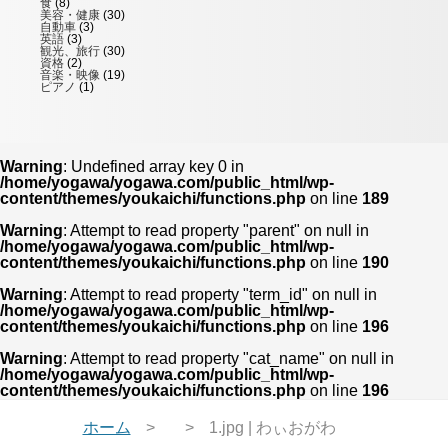
食
(8)
美容・健康
(30)
自動車
(3)
英語
(3)
観光、旅行
(30)
資格
(2)
音楽・映像
(19)
ピアノ
(1)
Warning
: Undefined array key 0 in
/home/yogawa/yogawa.com/public_html/wp-
content/themes/youkaichi/functions.php
on line
189
Warning
: Attempt to read property "parent" on null in
/home/yogawa/yogawa.com/public_html/wp-
content/themes/youkaichi/functions.php
on line
190
Warning
: Attempt to read property "term_id" on null in
/home/yogawa/yogawa.com/public_html/wp-
content/themes/youkaichi/functions.php
on line
196
Warning
: Attempt to read property "cat_name" on null in
/home/yogawa/yogawa.com/public_html/wp-
content/themes/youkaichi/functions.php
on line
196
ホーム
1.jpg | わぃおがわ