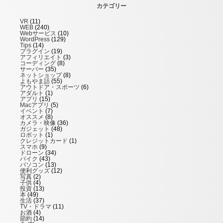
カテゴリー
VR
(11)
WEB
(240)
Webサービス
(10)
WordPress
(129)
Tips
(14)
プラグイン
(19)
アフィリエイト
(3)
コーディング
(8)
サーバー
(35)
ネットショップ
(8)
よもやま話
(55)
アウトドア・スポーツ
(6)
アダルト
(1)
アプリ
(15)
Macアプリ
(5)
イベント
(7)
オススメ
(8)
カメラ・映像
(36)
ガジェット
(48)
ロボット
(1)
クレジットカード
(1)
スマホ
(9)
ドローン
(34)
バイク
(43)
パソコン
(13)
便利グッズ
(12)
写真
(2)
子供
(4)
投資
(13)
本
(49)
生活
(37)
TV・ドラマ
(11)
お酒
(4)
節約
(14)