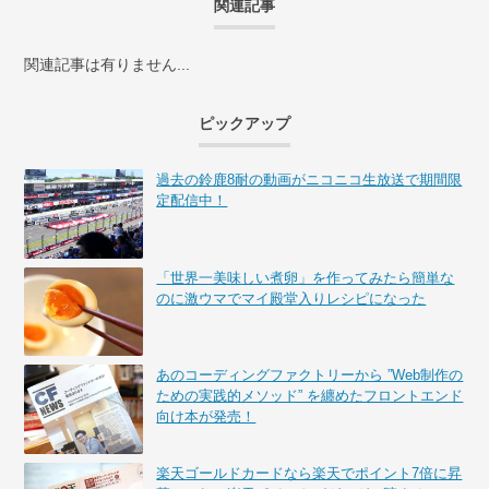
関連記事
関連記事は有りません...
ピックアップ
過去の鈴鹿8耐の動画がニコニコ生放送で期間限
定配信中！
「世界一美味しい煮卵」を作ってみたら簡単な
のに激ウマでマイ殿堂入りレシピになった
あのコーディングファクトリーから ”Web制作の
ための実践的メソッド” を纏めたフロントエンド
向け本が発売！
楽天ゴールドカードなら楽天でポイント7倍に昇