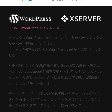
I LOVE WordPress ✕ XSERVER
当ブログはWordPressで作られており、サーバーはエックス
サーバーで稼働しております。
いち早くPHP7を取り入れWordPressの動作も高速でサック
サク！
PHP7の他にもMySQLの高速化やGoogle製の高速化モジュ
ールmod_pagespeedも標準で取り入れておりほんといたれ
りつくせりのサーバー。さらに最新20コアCPUと192GBと
いう大容量メモリ搭載！！
やっぱりサーバーは早い方が絶対良い！キャッシュ系のプラ
グインも使っていません。当サイトを見ていて "早いな" と
感じたら今スグエックスサーバーに乗り換えましょう！