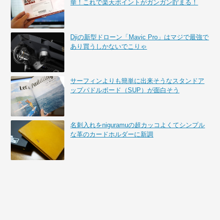
華！これで楽天ポイントがガンガン貯まる！
Djiの新型ドローン「Mavic Pro」はマジで最強で
あり買うしかないでこりゃ
サーフィンよりも簡単に出来そうなスタンドア
ップパドルボード（SUP）が面白そう
名刺入れをniguramuの超カッコよくてシンプル
な革のカードホルダーに新調