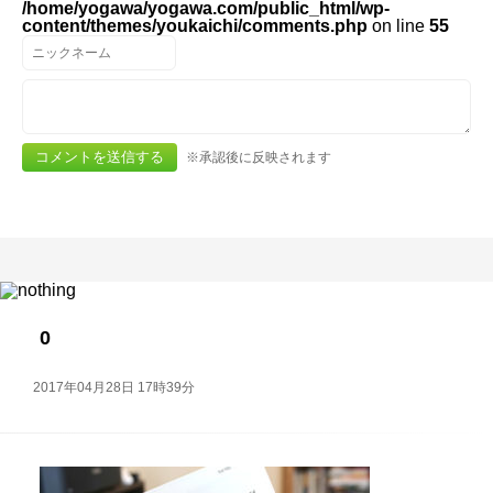
/home/yogawa/yogawa.com/public_html/wp-
content/themes/youkaichi/comments.php
on line
55
※承認後に反映されます
0
2017年04月28日 17時39分