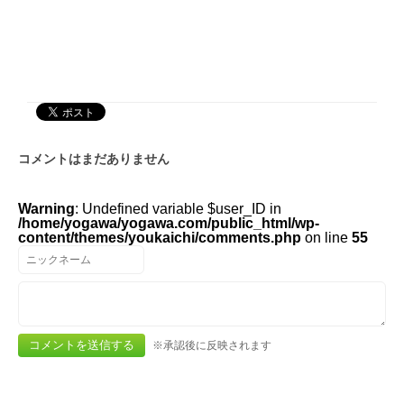
コメントはまだありません
Warning
: Undefined variable $user_ID in
/home/yogawa/yogawa.com/public_html/wp-
content/themes/youkaichi/comments.php
on line
55
※承認後に反映されます