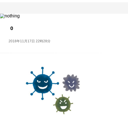
0
2018年11月17日 22時28分