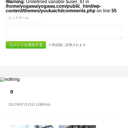
Warning
: Undefined variable $user_ID in
/home/yogawa/yogawa.com/public_html/wp-
content/themes/youkaichi/comments.php
on line
55
※承認後に反映されます
0
2017年07月15日 11時54分