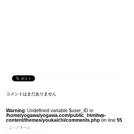
コメントはまだありません
Warning
: Undefined variable $user_ID in
/home/yogawa/yogawa.com/public_html/wp-
content/themes/youkaichi/comments.php
on line
55