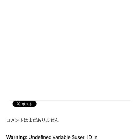
コメントはまだありません
Warning
: Undefined variable $user_ID in