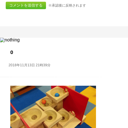
※承認後に反映されます
0
2018年11月13日 21時39分