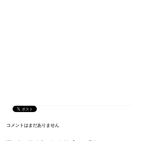
コメントはまだありません