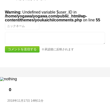
Warning
: Undefined variable $user_ID in
/home/yogawa/yogawa.com/public_html/wp-
content/themes/youkaichi/comments.php
on line
55
※承認後に反映されます
0
2018年11月17日 14時11分