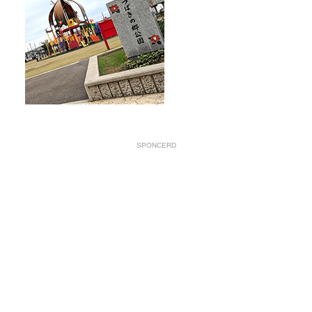
SPONCERD