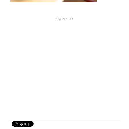
SPONCERD