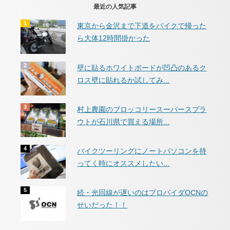
最近の人気記事
東京から金沢まで下道をバイクで帰った
ら大体12時間掛かった
壁に貼るホワイトボードが凹凸のあるク
ロス壁に貼れるか試してみ...
村上農園のブロッコリースーパースプラ
ウトが石川県で買える場所...
バイクツーリングにノートパソコンを持
ってく時にオススメしたい...
続・光回線が遅いのはプロバイダOCNの
せいだった！！