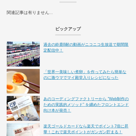
関連記事は有りません...
ピックアップ
過去の鈴鹿8耐の動画がニコニコ生放送で期間限
定配信中！
「世界一美味しい煮卵」を作ってみたら簡単な
のに激ウマでマイ殿堂入りレシピになった
あのコーディングファクトリーから ”Web制作の
ための実践的メソッド” を纏めたフロントエンド
向け本が発売！
楽天ゴールドカードなら楽天でポイント7倍に昇
華！これで楽天ポイントがガンガン貯まる！