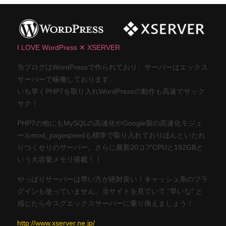
I LOVE WordPress ✕ XSERVER
当ブログはWordPressで作られており、サーバーはエックス
サーバーで稼働しております。
いち早くPHP7を取り入れWordPressの動作も高速でサック
サク！
PHP7の他にもMySQLの高速化やGoogle製の高速化モジュ
ールmod_pagespeedも標準で取り入れておりほんといたれ
りつくせりのサーバー。さらに最新20コアCPUと192GBと
いう大容量メモリ搭載！！
やっぱりサーバーは早い方が絶対良い！キャッシュ系のプラ
グインも使っていません。当サイトを見ていて "早いな" と
感じたら今スグエックスサーバーに乗り換えましょう！
http://www.xserver.ne.jp/