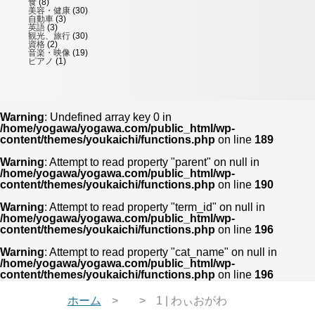
食
(8)
美容・健康
(30)
自動車
(3)
英語
(3)
観光、旅行
(30)
資格
(2)
音楽・映像
(19)
ピアノ
(1)
Warning
: Undefined array key 0 in
/home/yogawa/yogawa.com/public_html/wp-
content/themes/youkaichi/functions.php
on line
189
Warning
: Attempt to read property "parent" on null in
/home/yogawa/yogawa.com/public_html/wp-
content/themes/youkaichi/functions.php
on line
190
Warning
: Attempt to read property "term_id" on null in
/home/yogawa/yogawa.com/public_html/wp-
content/themes/youkaichi/functions.php
on line
196
Warning
: Attempt to read property "cat_name" on null in
/home/yogawa/yogawa.com/public_html/wp-
content/themes/youkaichi/functions.php
on line
196
ホーム
1 | わぃおがわ