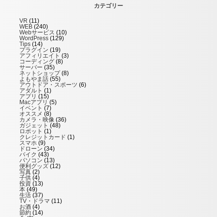
カテゴリー
VR
(11)
WEB
(240)
Webサービス
(10)
WordPress
(129)
Tips
(14)
プラグイン
(19)
アフィリエイト
(3)
コーディング
(8)
サーバー
(35)
ネットショップ
(8)
よもやま話
(55)
アウトドア・スポーツ
(6)
アダルト
(1)
アプリ
(15)
Macアプリ
(5)
イベント
(7)
オススメ
(8)
カメラ・映像
(36)
ガジェット
(48)
ロボット
(1)
クレジットカード
(1)
スマホ
(9)
ドローン
(34)
バイク
(43)
パソコン
(13)
便利グッズ
(12)
写真
(2)
子供
(4)
投資
(13)
本
(49)
生活
(37)
TV・ドラマ
(11)
お酒
(4)
節約
(14)