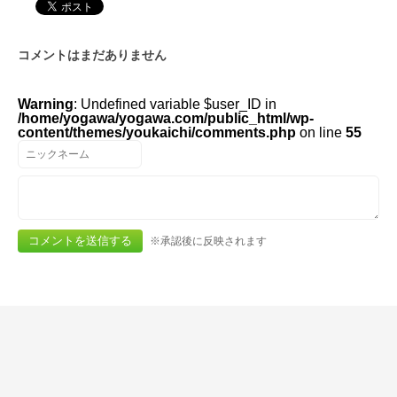
コメントはまだありません
Warning
: Undefined variable $user_ID in
/home/yogawa/yogawa.com/public_html/wp-
content/themes/youkaichi/comments.php
on line
55
※承認後に反映されます