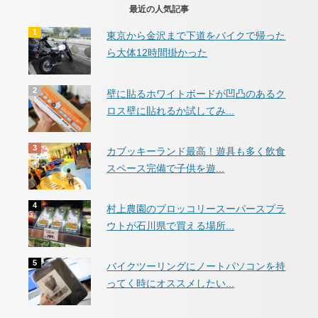
最近の人気記事
東京から金沢まで下道をバイクで帰った
ら大体12時間掛かった
壁に貼るホワイトボードが凹凸のあるク
ロス壁に貼れるか試してみ...
カブッキーランド最高！遊具も多く飲食
スペース完備で子供を遊...
村上農園のブロッコリースーパースプラ
ウトが石川県で買える場所...
バイクツーリングにノートパソコンを持
ってく時にオススメしたい...