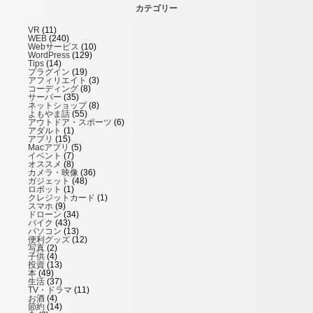
カテゴリー
VR
(11)
WEB
(240)
Webサービス
(10)
WordPress
(129)
Tips
(14)
プラグイン
(19)
アフィリエイト
(3)
コーディング
(8)
サーバー
(35)
ネットショップ
(8)
よもやま話
(55)
アウトドア・スポーツ
(6)
アダルト
(1)
アプリ
(15)
Macアプリ
(5)
イベント
(7)
オススメ
(8)
カメラ・映像
(36)
ガジェット
(48)
ロボット
(1)
クレジットカード
(1)
スマホ
(9)
ドローン
(34)
バイク
(43)
パソコン
(13)
便利グッズ
(12)
写真
(2)
子供
(4)
投資
(13)
本
(49)
生活
(37)
TV・ドラマ
(11)
お酒
(4)
節約
(14)