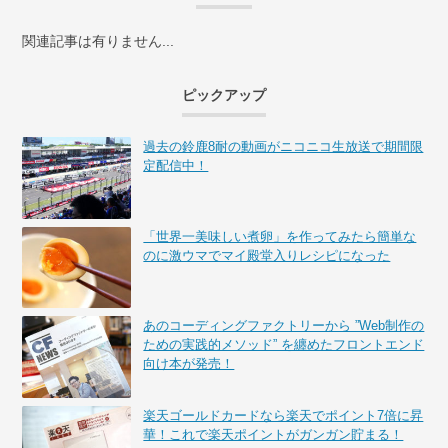
関連記事は有りません...
ピックアップ
過去の鈴鹿8耐の動画がニコニコ生放送で期間限
定配信中！
「世界一美味しい煮卵」を作ってみたら簡単な
のに激ウマでマイ殿堂入りレシピになった
あのコーディングファクトリーから ”Web制作の
ための実践的メソッド” を纏めたフロントエンド
向け本が発売！
楽天ゴールドカードなら楽天でポイント7倍に昇
華！これで楽天ポイントがガンガン貯まる！