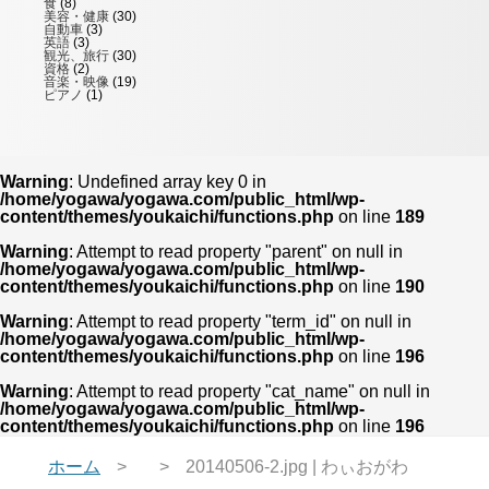
食
(8)
美容・健康
(30)
自動車
(3)
英語
(3)
観光、旅行
(30)
資格
(2)
音楽・映像
(19)
ピアノ
(1)
Warning
: Undefined array key 0 in
/home/yogawa/yogawa.com/public_html/wp-
content/themes/youkaichi/functions.php
on line
189
Warning
: Attempt to read property "parent" on null in
/home/yogawa/yogawa.com/public_html/wp-
content/themes/youkaichi/functions.php
on line
190
Warning
: Attempt to read property "term_id" on null in
/home/yogawa/yogawa.com/public_html/wp-
content/themes/youkaichi/functions.php
on line
196
Warning
: Attempt to read property "cat_name" on null in
/home/yogawa/yogawa.com/public_html/wp-
content/themes/youkaichi/functions.php
on line
196
ホーム
20140506-2.jpg | わぃおがわ