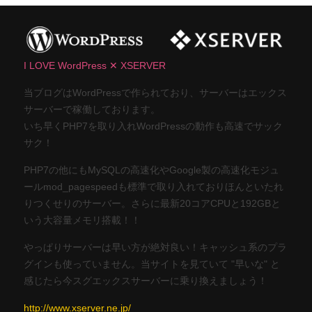
I LOVE WordPress ✕ XSERVER
当ブログはWordPressで作られており、サーバーはエックス
サーバーで稼働しております。
いち早くPHP7を取り入れWordPressの動作も高速でサック
サク！
PHP7の他にもMySQLの高速化やGoogle製の高速化モジュ
ールmod_pagespeedも標準で取り入れておりほんといたれ
りつくせりのサーバー。さらに最新20コアCPUと192GBと
いう大容量メモリ搭載！！
やっぱりサーバーは早い方が絶対良い！キャッシュ系のプラ
グインも使っていません。当サイトを見ていて "早いな" と
感じたら今スグエックスサーバーに乗り換えましょう！
http://www.xserver.ne.jp/