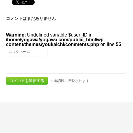
コメントはまだありません
Warning
: Undefined variable $user_ID in
/home/yogawa/yogawa.com/public_html/wp-
content/themes/youkaichi/comments.php
on line
55
※承認後に反映されます