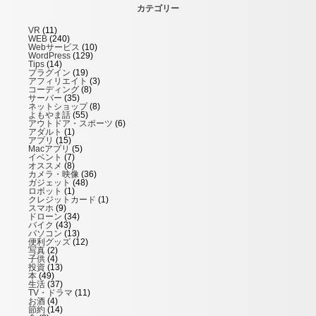
カテゴリー
VR
(11)
WEB
(240)
Webサービス
(10)
WordPress
(129)
Tips
(14)
プラグイン
(19)
アフィリエイト
(3)
コーディング
(8)
サーバー
(35)
ネットショップ
(8)
よもやま話
(55)
アウトドア・スポーツ
(6)
アダルト
(1)
アプリ
(15)
Macアプリ
(5)
イベント
(7)
オススメ
(8)
カメラ・映像
(36)
ガジェット
(48)
ロボット
(1)
クレジットカード
(1)
スマホ
(9)
ドローン
(34)
バイク
(43)
パソコン
(13)
便利グッズ
(12)
写真
(2)
子供
(4)
投資
(13)
本
(49)
生活
(37)
TV・ドラマ
(11)
お酒
(4)
節約
(14)