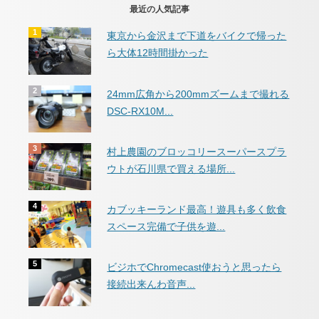
最近の人気記事
東京から金沢まで下道をバイクで帰った
ら大体12時間掛かった
24mm広角から200mmズームまで撮れる
DSC-RX10M...
村上農園のブロッコリースーパースプラ
ウトが石川県で買える場所...
カブッキーランド最高！遊具も多く飲食
スペース完備で子供を遊...
ビジホでChromecast使おうと思ったら
接続出来んわ音声...