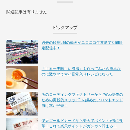
関連記事は有りません...
ピックアップ
過去の鈴鹿8耐の動画がニコニコ生放送で期間限
定配信中！
「世界一美味しい煮卵」を作ってみたら簡単な
のに激ウマでマイ殿堂入りレシピになった
あのコーディングファクトリーから ”Web制作の
ための実践的メソッド” を纏めたフロントエンド
向け本が発売！
楽天ゴールドカードなら楽天でポイント7倍に昇
華！これで楽天ポイントがガンガン貯まる！