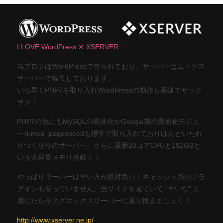
I LOVE WordPress ✕ XSERVER
当ブログはWordPressで作られており、サーバーはエックス
サーバーで稼働しております。
いち早くPHP7を取り入れWordPressの動作も高速でサック
サク！
PHP7の他にもMySQLの高速化やGoogle製の高速化モジュ
ールmod_pagespeedも標準で取り入れておりほんといたれ
りつくせりのサーバー。さらに最新20コアCPUと192GBと
いう大容量メモリ搭載！！
やっぱりサーバーは早い方が絶対良い！キャッシュ系のプラ
グインも使っていません。当サイトを見ていて "早いな" と
感じたら今スグエックスサーバーに乗り換えましょう！
http://www.xserver.ne.jp/