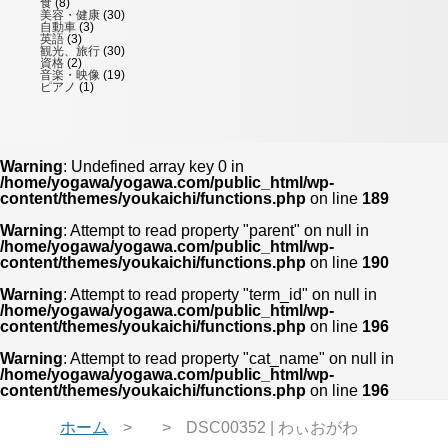
食
(8)
美容・健康
(30)
自動車
(3)
英語
(3)
観光、旅行
(30)
資格
(2)
音楽・映像
(19)
ピアノ
(1)
Warning
: Undefined array key 0 in
/home/yogawa/yogawa.com/public_html/wp-
content/themes/youkaichi/functions.php
on line
189
Warning
: Attempt to read property "parent" on null in
/home/yogawa/yogawa.com/public_html/wp-
content/themes/youkaichi/functions.php
on line
190
Warning
: Attempt to read property "term_id" on null in
/home/yogawa/yogawa.com/public_html/wp-
content/themes/youkaichi/functions.php
on line
196
Warning
: Attempt to read property "cat_name" on null in
/home/yogawa/yogawa.com/public_html/wp-
content/themes/youkaichi/functions.php
on line
196
ホーム
DSC00352 | わぃおがわ