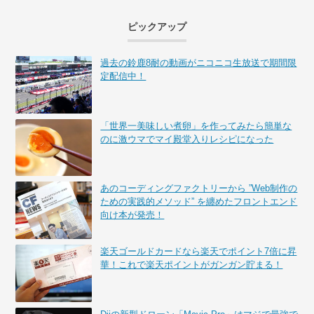
ピックアップ
過去の鈴鹿8耐の動画がニコニコ生放送で期間限
定配信中！
「世界一美味しい煮卵」を作ってみたら簡単な
のに激ウマでマイ殿堂入りレシピになった
あのコーディングファクトリーから ”Web制作の
ための実践的メソッド” を纏めたフロントエンド
向け本が発売！
楽天ゴールドカードなら楽天でポイント7倍に昇
華！これで楽天ポイントがガンガン貯まる！