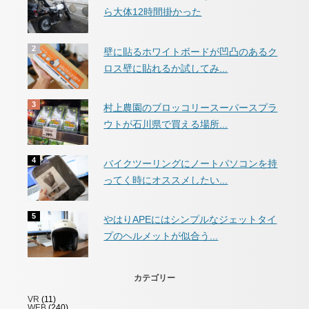
ら大体12時間掛かった
壁に貼るホワイトボードが凹凸のあるク
ロス壁に貼れるか試してみ...
村上農園のブロッコリースーパースプラ
ウトが石川県で買える場所...
バイクツーリングにノートパソコンを持
ってく時にオススメしたい...
やはりAPEにはシンプルなジェットタイ
プのヘルメットが似合う...
カテゴリー
VR
(11)
WEB
(240)