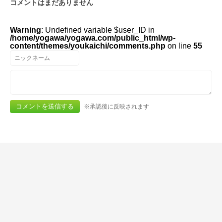
コメントはまだありません
Warning
: Undefined variable $user_ID in
/home/yogawa/yogawa.com/public_html/wp-
content/themes/youkaichi/comments.php
on line
55
※承認後に反映されます