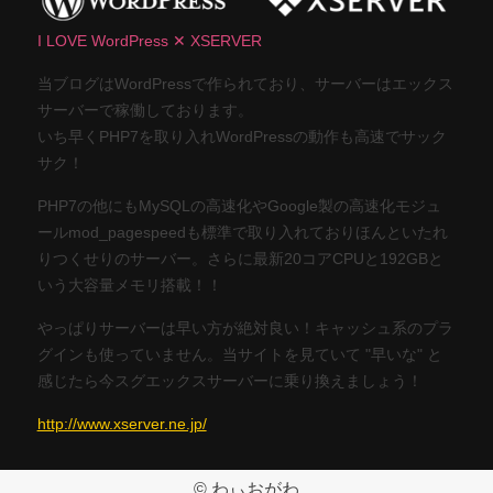
I LOVE WordPress ✕ XSERVER
当ブログはWordPressで作られており、サーバーはエックス
サーバーで稼働しております。
いち早くPHP7を取り入れWordPressの動作も高速でサック
サク！
PHP7の他にもMySQLの高速化やGoogle製の高速化モジュ
ールmod_pagespeedも標準で取り入れておりほんといたれ
りつくせりのサーバー。さらに最新20コアCPUと192GBと
いう大容量メモリ搭載！！
やっぱりサーバーは早い方が絶対良い！キャッシュ系のプラ
グインも使っていません。当サイトを見ていて "早いな" と
感じたら今スグエックスサーバーに乗り換えましょう！
http://www.xserver.ne.jp/
© わぃおがわ