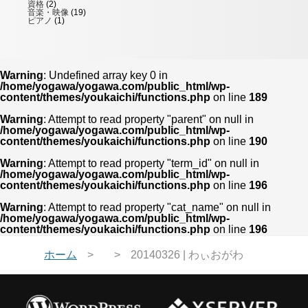
資格
(2)
音楽・映像
(19)
ピアノ
(1)
Warning
: Undefined array key 0 in
/home/yogawa/yogawa.com/public_html/wp-
content/themes/youkaichi/functions.php
on line
189
Warning
: Attempt to read property "parent" on null in
/home/yogawa/yogawa.com/public_html/wp-
content/themes/youkaichi/functions.php
on line
190
Warning
: Attempt to read property "term_id" on null in
/home/yogawa/yogawa.com/public_html/wp-
content/themes/youkaichi/functions.php
on line
196
Warning
: Attempt to read property "cat_name" on null in
/home/yogawa/yogawa.com/public_html/wp-
content/themes/youkaichi/functions.php
on line
196
ホーム
20140326 | わぃおがわ