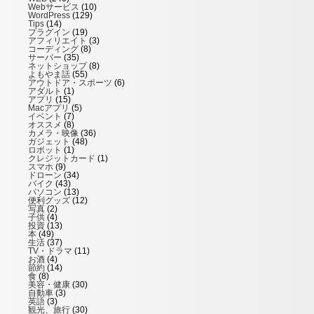
Webサービス
(10)
WordPress
(129)
Tips
(14)
プラグイン
(19)
アフィリエイト
(3)
コーディング
(8)
サーバー
(35)
ネットショップ
(8)
よもやま話
(55)
アウトドア・スポーツ
(6)
アダルト
(1)
アプリ
(15)
Macアプリ
(5)
イベント
(7)
オススメ
(8)
カメラ・映像
(36)
ガジェット
(48)
ロボット
(1)
クレジットカード
(1)
スマホ
(9)
ドローン
(34)
バイク
(43)
パソコン
(13)
便利グッズ
(12)
写真
(2)
子供
(4)
投資
(13)
本
(49)
生活
(37)
TV・ドラマ
(11)
お酒
(4)
節約
(14)
食
(8)
美容・健康
(30)
自動車
(3)
英語
(3)
観光、旅行
(30)