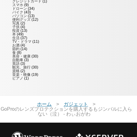
クレジットカード
(1)
スマホ
(9)
ドローン
(34)
バイク
(43)
パソコン
(13)
便利グッズ
(12)
写真
(2)
子供
(4)
投資
(13)
本
(49)
生活
(37)
TV・ドラマ
(11)
お酒
(4)
節約
(14)
食
(8)
美容・健康
(30)
自動車
(3)
英語
(3)
観光、旅行
(30)
資格
(2)
音楽・映像
(19)
ピアノ
(1)
ホーム
ガジェット
GoProのレンズプロテクションを購入するもジンバルに入ら
ない（泣） - わぃおがわ