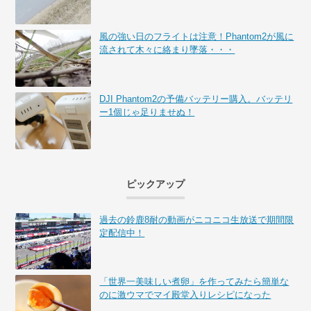
風の強い日のフライトは注意！Phantom2が風に
流されて木々に絡まり墜落・・・
DJI Phantom2の予備バッテリー購入。バッテリ
ー1個じゃ足りませぬ！
ピックアップ
過去の鈴鹿8耐の動画がニコニコ生放送で期間限
定配信中！
「世界一美味しい煮卵」を作ってみたら簡単な
のに激ウマでマイ殿堂入りレシピになった