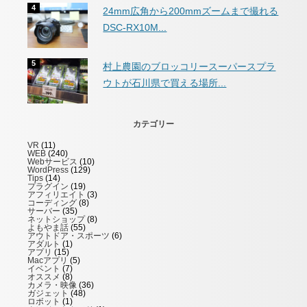
24mm広角から200mmズームまで撮れる
DSC-RX10M...
村上農園のブロッコリースーパースプラ
ウトが石川県で買える場所...
カテゴリー
VR
(11)
WEB
(240)
Webサービス
(10)
WordPress
(129)
Tips
(14)
プラグイン
(19)
アフィリエイト
(3)
コーディング
(8)
サーバー
(35)
ネットショップ
(8)
よもやま話
(55)
アウトドア・スポーツ
(6)
アダルト
(1)
アプリ
(15)
Macアプリ
(5)
イベント
(7)
オススメ
(8)
カメラ・映像
(36)
ガジェット
(48)
ロボット
(1)