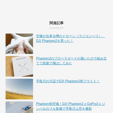
関連記事
空撮が出来る噂のドローン（ラジコンヘリ）、
DJI Phantom2を買った！
Phantom2のプロペラガードが届いたので組み立
てて部屋で飛ばしてみた
手取川の川辺でDJI Phantom2初フライト！
Phantom初空撮！DJI Phantom2 x GoPro3 x ジ
ンバルのフル装備で手取川上空を撮影