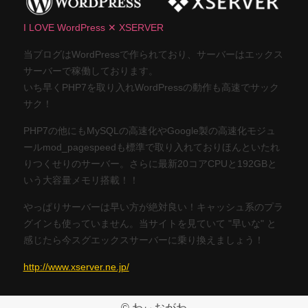
I LOVE WordPress ✕ XSERVER
当ブログはWordPressで作られており、サーバーはエックス
サーバーで稼働しております。
いち早くPHP7を取り入れWordPressの動作も高速でサック
サク！
PHP7の他にもMySQLの高速化やGoogle製の高速化モジュ
ールmod_pagespeedも標準で取り入れておりほんといたれ
りつくせりのサーバー。さらに最新20コアCPUと192GBと
いう大容量メモリ搭載！！
やっぱりサーバーは早い方が絶対良い！キャッシュ系のプラ
グインも使っていません。当サイトを見ていて "早いな" と
感じたら今スグエックスサーバーに乗り換えましょう！
http://www.xserver.ne.jp/
© わぃおがわ