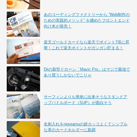
あのコーディングファクトリーから ”Web制作の
ための実践的メソッド” を纏めたフロントエンド
向け本が発売！
楽天ゴールドカードなら楽天でポイント7倍に昇
華！これで楽天ポイントがガンガン貯まる！
Djiの新型ドローン「Mavic Pro」はマジで最強で
あり買うしかないでこりゃ
サーフィンよりも簡単に出来そうなスタンドア
ップパドルボード（SUP）が面白そう
名刺入れをniguramuの超カッコよくてシンプル
な革のカードホルダーに新調