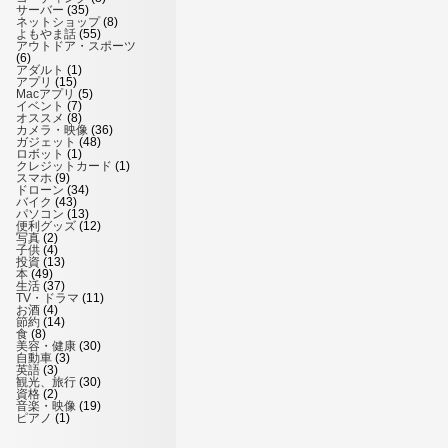
サーバー
(35)
ネットショップ
(8)
よもやま話
(55)
アウトドア・スポーツ
(6)
アダルト
(1)
アプリ
(15)
Macアプリ
(5)
イベント
(7)
オススメ
(8)
カメラ・映像
(36)
ガジェット
(48)
ロボット
(1)
クレジットカード
(1)
スマホ
(9)
ドローン
(34)
バイク
(43)
パソコン
(13)
便利グッズ
(12)
写真
(2)
子供
(4)
投資
(13)
本
(49)
生活
(37)
TV・ドラマ
(11)
お酒
(4)
節約
(14)
食
(8)
美容・健康
(30)
自動車
(3)
英語
(3)
観光、旅行
(30)
資格
(2)
音楽・映像
(19)
ピアノ
(1)