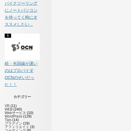
バイクツーリング
にノートパソコン
を持ってく時にオ
ススメしたい...
続・光回線が遅い
のはプロバイダ
OCNのせいだっ
た！！
カテゴリー
VR
(11)
WEB
(240)
Webサービス
(10)
WordPress
(129)
Tips
(14)
プラグイン
(19)
アフィリエイト
(3)
コーディング
(8)