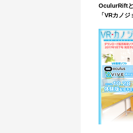
OculurRi
「VRカノジ