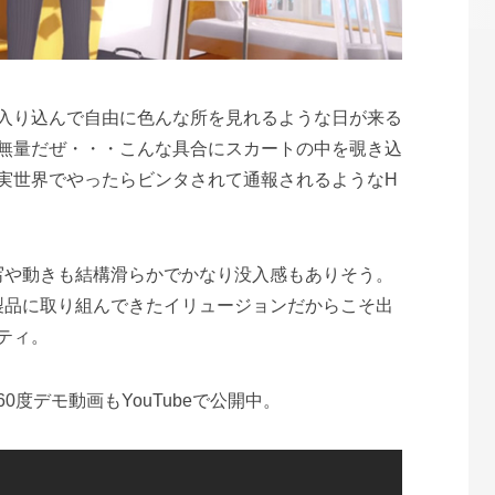
入り込んで自由に色んな所を見れるような日が来る
無量だぜ・・・こんな具合にスカートの中を覗き込
実世界でやったらビンタされて通報されるようなH
写や動きも結構滑らかでかなり没入感もありそう。
製品に取り組んできたイリュージョンだからこそ出
ティ。
60度デモ動画もYouTubeで公開中。