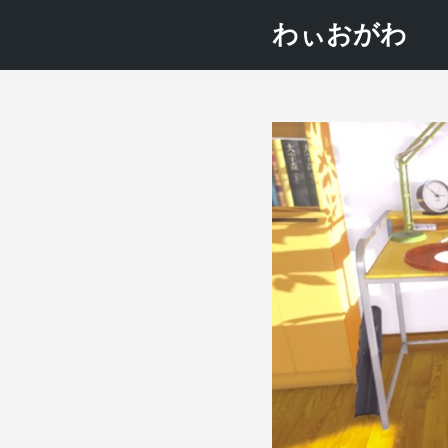
わぃおがわ