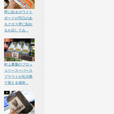
壁に貼るホワイト
ボードが凹凸のあ
るクロス壁に貼れ
るか試してみ...
村上農園のブロッ
コリースーパース
プラウトが石川県
で買える場所...