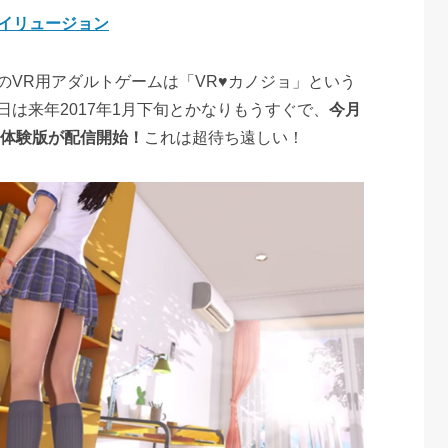
：イリュージョン
のVR用アダルトゲームは「VR♥カノジョ」という
日は来年2017年1月下旬とかなりもうすぐで、
今月
ら体験版が配信開始！
これは超待ち遠しい！