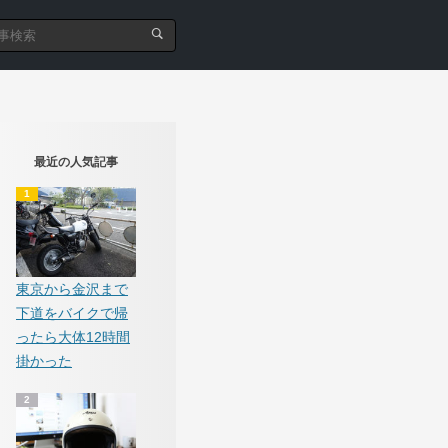
最近の人気記事
東京から金沢まで
下道をバイクで帰
ったら大体12時間
掛かった