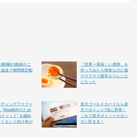
鈴鹿8耐の動画がニ
「世界一美味しい煮卵」を
生放送で期間限定配
作ってみたら簡単なのに激
ウマでマイ殿堂入りレシピ
になった
ーディングファクト
楽天ゴールドカードなら楽
 ”Web制作のため
天でポイント7倍に昇華！
メソッド” を纏め
これで楽天ポイントがガン
ントエンド向け本が
ガン貯まる！