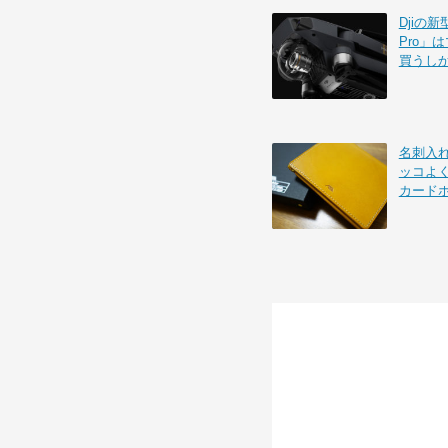
Djiの新
Pro」
買うし
名刺入れを
ッコよ
カード