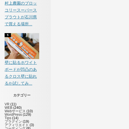
村上農園のブロッ
コリースーパース
プラウトが石川県
で買える場所...
壁に貼るホワイト
ボードが凹凸のあ
るクロス壁に貼れ
るか試してみ...
カテゴリー
VR
(11)
WEB
(240)
Webサービス
(10)
WordPress
(129)
Tips
(14)
プラグイン
(19)
アフィリエイト
(3)
コーディング
(8)