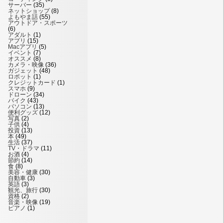
サーバー
(35)
ネットショップ
(8)
よもやま話
(55)
アウトドア・スポーツ
(6)
アダルト
(1)
アプリ
(15)
Macアプリ
(5)
イベント
(7)
オススメ
(8)
カメラ・映像
(36)
ガジェット
(48)
ロボット
(1)
クレジットカード
(1)
スマホ
(9)
ドローン
(34)
バイク
(43)
パソコン
(13)
便利グッズ
(12)
写真
(2)
子供
(4)
投資
(13)
本
(49)
生活
(37)
TV・ドラマ
(11)
お酒
(4)
節約
(14)
食
(8)
美容・健康
(30)
自動車
(3)
英語
(3)
観光、旅行
(30)
資格
(2)
音楽・映像
(19)
ピアノ
(1)