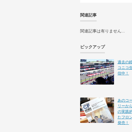
関連記事
関連記事は有りません...
ピックアップ
過去の
コニコ
信中！
あのコ
リーから
の実践的
たフロ
発売！