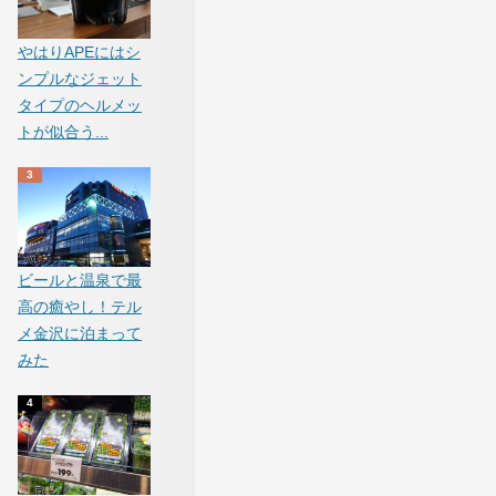
やはりAPEにはシ
ンプルなジェット
タイプのヘルメッ
トが似合う...
ビールと温泉で最
高の癒やし！テル
メ金沢に泊まって
みた