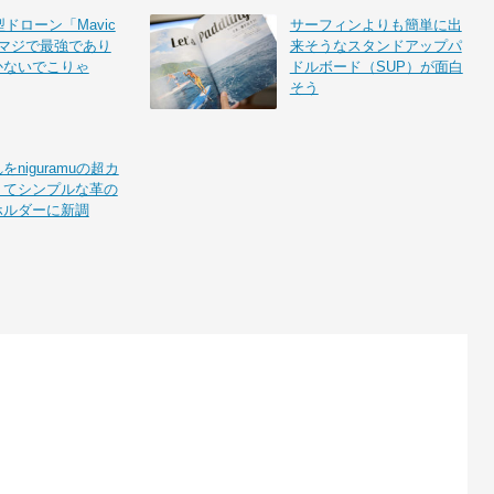
型ドローン「Mavic
サーフィンよりも簡単に出
はマジで最強であり
来そうなスタンドアップパ
かないでこりゃ
ドルボード（SUP）が面白
そう
niguramuの超カ
くてシンプルな革の
ホルダーに新調