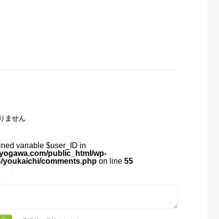
りません
ined variable $user_ID in
yogawa.com/public_html/wp-
s/youkaichi/comments.php
on line
55