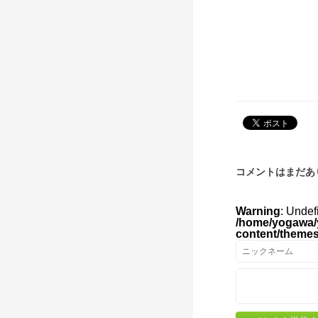
コメントはまだあ
Warning
: Undef
/home/yogawa/
content/theme