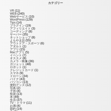
カテゴリー
VR
(11)
WEB
(240)
Webサービス
(10)
WordPress
(129)
Tips
(14)
プラグイン
(19)
アフィリエイト
(3)
コーディング
(8)
サーバー
(35)
ネットショップ
(8)
よもやま話
(55)
アウトドア・スポーツ
(6)
アダルト
(1)
アプリ
(15)
Macアプリ
(5)
イベント
(7)
オススメ
(8)
カメラ・映像
(36)
ガジェット
(48)
ロボット
(1)
クレジットカード
(1)
スマホ
(9)
ドローン
(34)
バイク
(43)
パソコン
(13)
便利グッズ
(12)
写真
(2)
子供
(4)
投資
(13)
本
(49)
生活
(37)
TV・ドラマ
(11)
お酒
(4)
節約
(14)