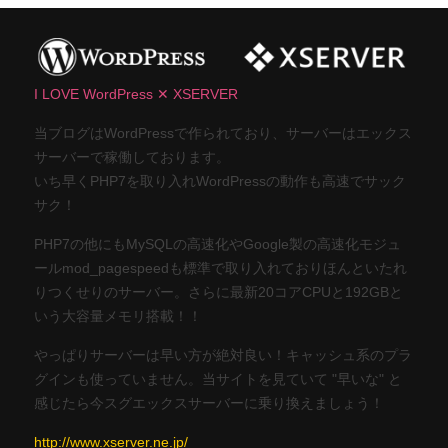
I LOVE WordPress ✕ XSERVER
当ブログはWordPressで作られており、サーバーはエックス
サーバーで稼働しております。
いち早くPHP7を取り入れWordPressの動作も高速でサック
サク！
PHP7の他にもMySQLの高速化やGoogle製の高速化モジュ
ールmod_pagespeedも標準で取り入れておりほんといたれ
りつくせりのサーバー。さらに最新20コアCPUと192GBと
いう大容量メモリ搭載！！
やっぱりサーバーは早い方が絶対良い！キャッシュ系のプラ
グインも使っていません。当サイトを見ていて "早いな" と
感じたら今スグエックスサーバーに乗り換えましょう！
http://www.xserver.ne.jp/