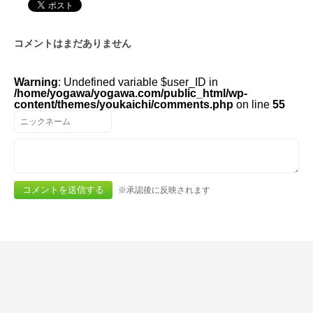
コメントはまだありません
Warning
: Undefined variable $user_ID in
/home/yogawa/yogawa.com/public_html/wp-
content/themes/youkaichi/comments.php
on line
55
※承認後に反映されます