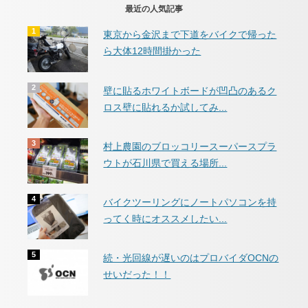
最近の人気記事
東京から金沢まで下道をバイクで帰った
ら大体12時間掛かった
壁に貼るホワイトボードが凹凸のあるク
ロス壁に貼れるか試してみ...
村上農園のブロッコリースーパースプラ
ウトが石川県で買える場所...
バイクツーリングにノートパソコンを持
ってく時にオススメしたい...
続・光回線が遅いのはプロバイダOCNの
せいだった！！