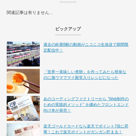
関連記事は有りません...
ピックアップ
過去の鈴鹿8耐の動画がニコニコ生放送で期間限
定配信中！
「世界一美味しい煮卵」を作ってみたら簡単な
のに激ウマでマイ殿堂入りレシピになった
あのコーディングファクトリーから ”Web制作の
ための実践的メソッド” を纏めたフロントエンド
向け本が発売！
楽天ゴールドカードなら楽天でポイント7倍に昇
華！これで楽天ポイントがガンガン貯まる！