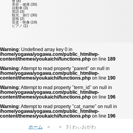
食
(8)
美容・健康
(30)
自動車
(3)
英語
(3)
観光、旅行
(30)
資格
(2)
音楽・映像
(19)
ピアノ
(1)
Warning
: Undefined array key 0 in
/home/yogawa/yogawa.com/public_html/wp-
content/themes/youkaichi/functions.php
on line
189
Warning
: Attempt to read property "parent" on null in
/home/yogawa/yogawa.com/public_html/wp-
content/themes/youkaichi/functions.php
on line
190
Warning
: Attempt to read property "term_id" on null in
/home/yogawa/yogawa.com/public_html/wp-
content/themes/youkaichi/functions.php
on line
196
Warning
: Attempt to read property "cat_name" on null in
/home/yogawa/yogawa.com/public_html/wp-
content/themes/youkaichi/functions.php
on line
196
ホーム
3 | わぃおがわ