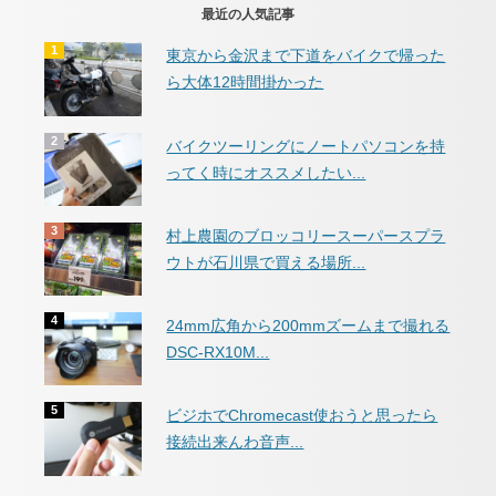
最近の人気記事
東京から金沢まで下道をバイクで帰った
ら大体12時間掛かった
バイクツーリングにノートパソコンを持
ってく時にオススメしたい...
村上農園のブロッコリースーパースプラ
ウトが石川県で買える場所...
24mm広角から200mmズームまで撮れる
DSC-RX10M...
ビジホでChromecast使おうと思ったら
接続出来んわ音声...