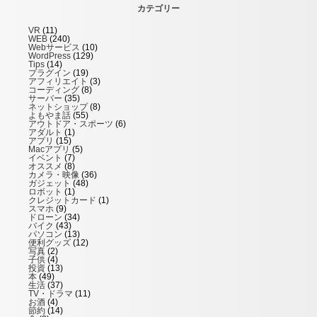
カテゴリー
VR
(11)
WEB
(240)
Webサービス
(10)
WordPress
(129)
Tips
(14)
プラグイン
(19)
アフィリエイト
(3)
コーディング
(8)
サーバー
(35)
ネットショップ
(8)
よもやま話
(55)
アウトドア・スポーツ
(6)
アダルト
(1)
アプリ
(15)
Macアプリ
(5)
イベント
(7)
オススメ
(8)
カメラ・映像
(36)
ガジェット
(48)
ロボット
(1)
クレジットカード
(1)
スマホ
(9)
ドローン
(34)
バイク
(43)
パソコン
(13)
便利グッズ
(12)
写真
(2)
子供
(4)
投資
(13)
本
(49)
生活
(37)
TV・ドラマ
(11)
お酒
(4)
節約
(14)