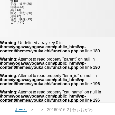
食
(8)
美容・健康
(30)
自動車
(3)
英語
(3)
観光、旅行
(30)
資格
(2)
音楽・映像
(19)
ピアノ
(1)
Warning
: Undefined array key 0 in
/home/yogawa/yogawa.com/public_html/wp-
content/themes/youkaichi/functions.php
on line
189
Warning
: Attempt to read property "parent" on null in
/home/yogawa/yogawa.com/public_html/wp-
content/themes/youkaichi/functions.php
on line
190
Warning
: Attempt to read property "term_id" on null in
/home/yogawa/yogawa.com/public_html/wp-
content/themes/youkaichi/functions.php
on line
196
Warning
: Attempt to read property "cat_name" on null in
/home/yogawa/yogawa.com/public_html/wp-
content/themes/youkaichi/functions.php
on line
196
ホーム
20160516-2 | わぃおがわ