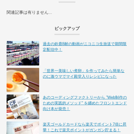
関連記事は有りません...
ピックアップ
過去の鈴鹿8耐の動画がニコニコ生放送で期間限
定配信中！
「世界一美味しい煮卵」を作ってみたら簡単な
のに激ウマでマイ殿堂入りレシピになった
あのコーディングファクトリーから ”Web制作の
ための実践的メソッド” を纏めたフロントエンド
向け本が発売！
楽天ゴールドカードなら楽天でポイント7倍に昇
華！これで楽天ポイントがガンガン貯まる！