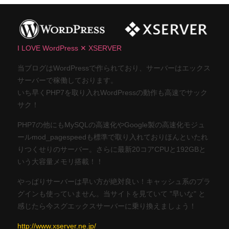
I LOVE WordPress ✕ XSERVER
当ブログはWordPressで作られており、サーバーはエックス
サーバーで稼働しております。
いち早くPHP7を取り入れWordPressの動作も高速でサック
サク！
PHP7の他にもMySQLの高速化やGoogle製の高速化モジュ
ールmod_pagespeedも標準で取り入れておりほんといたれ
りつくせりのサーバー。さらに最新20コアCPUと192GBと
いう大容量メモリ搭載！！
やっぱりサーバーは早い方が絶対良い！キャッシュ系のプラ
グインも使っていません。当サイトを見ていて "早いな" と
感じたら今スグエックスサーバーに乗り換えましょう！
http://www.xserver.ne.jp/