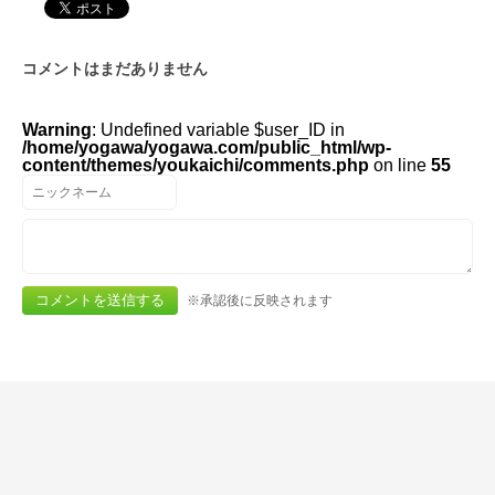
コメントはまだありません
Warning
: Undefined variable $user_ID in
/home/yogawa/yogawa.com/public_html/wp-
content/themes/youkaichi/comments.php
on line
55
※承認後に反映されます