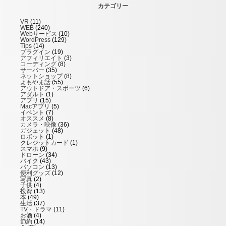
カテゴリー
VR
(11)
WEB
(240)
Webサービス
(10)
WordPress
(129)
Tips
(14)
プラグイン
(19)
アフィリエイト
(3)
コーディング
(8)
サーバー
(35)
ネットショップ
(8)
よもやま話
(55)
アウトドア・スポーツ
(6)
アダルト
(1)
アプリ
(15)
Macアプリ
(5)
イベント
(7)
オススメ
(8)
カメラ・映像
(36)
ガジェット
(48)
ロボット
(1)
クレジットカード
(1)
スマホ
(9)
ドローン
(34)
バイク
(43)
パソコン
(13)
便利グッズ
(12)
写真
(2)
子供
(4)
投資
(13)
本
(49)
生活
(37)
TV・ドラマ
(11)
お酒
(4)
節約
(14)