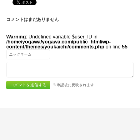
コメントはまだありません
Warning
: Undefined variable $user_ID in
/home/yogawa/yogawa.com/public_html/wp-
content/themes/youkaichi/comments.php
on line
55
※承認後に反映されます