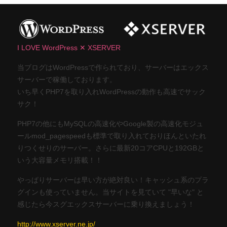
I LOVE WordPress ✕ XSERVER
当ブログはWordPressで作られており、サーバーはエックス
サーバーで稼働しております。
いち早くPHP7を取り入れWordPressの動作も高速でサック
サク！
PHP7の他にもMySQLの高速化やGoogle製の高速化モジュ
ールmod_pagespeedも標準で取り入れておりほんといたれ
りつくせりのサーバー。さらに最新20コアCPUと192GBと
いう大容量メモリ搭載！！
やっぱりサーバーは早い方が絶対良い！キャッシュ系のプラ
グインも使っていません。当サイトを見ていて "早いな" と
感じたら今スグエックスサーバーに乗り換えましょう！
http://www.xserver.ne.jp/