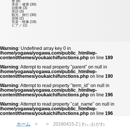
食
(8)
美容・健康
(30)
自動車
(3)
英語
(3)
観光、旅行
(30)
資格
(2)
音楽・映像
(19)
ピアノ
(1)
Warning
: Undefined array key 0 in
/home/yogawa/yogawa.com/public_html/wp-
content/themes/youkaichi/functions.php
on line
189
Warning
: Attempt to read property "parent" on null in
/home/yogawa/yogawa.com/public_html/wp-
content/themes/youkaichi/functions.php
on line
190
Warning
: Attempt to read property "term_id" on null in
/home/yogawa/yogawa.com/public_html/wp-
content/themes/youkaichi/functions.php
on line
196
Warning
: Attempt to read property "cat_name" on null in
/home/yogawa/yogawa.com/public_html/wp-
content/themes/youkaichi/functions.php
on line
196
ホーム
20160415-2 | わぃおがわ