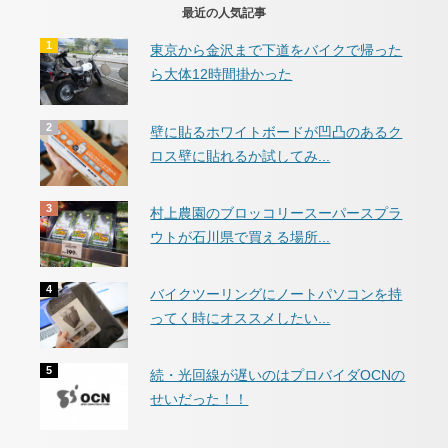
最近の人気記事
東京から金沢まで下道をバイクで帰った
ら大体12時間掛かった
壁に貼るホワイトボードが凹凸のあるク
ロス壁に貼れるか試してみ...
村上農園のブロッコリースーパースプラ
ウトが石川県で買える場所...
バイクツーリングにノートパソコンを持
ってく時にオススメしたい...
続・光回線が遅いのはプロバイダOCNの
せいだった！！