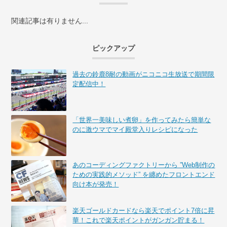
関連記事は有りません...
ピックアップ
過去の鈴鹿8耐の動画がニコニコ生放送で期間限
定配信中！
「世界一美味しい煮卵」を作ってみたら簡単な
のに激ウマでマイ殿堂入りレシピになった
あのコーディングファクトリーから ”Web制作の
ための実践的メソッド” を纏めたフロントエンド
向け本が発売！
楽天ゴールドカードなら楽天でポイント7倍に昇
華！これで楽天ポイントがガンガン貯まる！