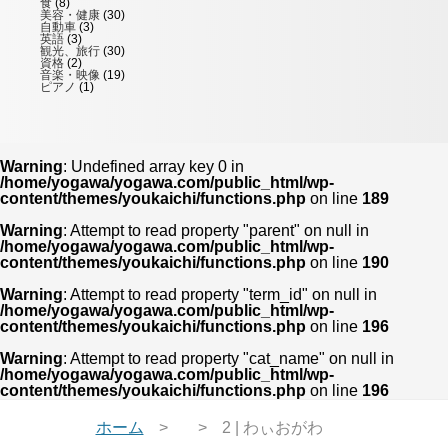
食
(8)
美容・健康
(30)
自動車
(3)
英語
(3)
観光、旅行
(30)
資格
(2)
音楽・映像
(19)
ピアノ
(1)
Warning
: Undefined array key 0 in
/home/yogawa/yogawa.com/public_html/wp-
content/themes/youkaichi/functions.php
on line
189
Warning
: Attempt to read property "parent" on null in
/home/yogawa/yogawa.com/public_html/wp-
content/themes/youkaichi/functions.php
on line
190
Warning
: Attempt to read property "term_id" on null in
/home/yogawa/yogawa.com/public_html/wp-
content/themes/youkaichi/functions.php
on line
196
Warning
: Attempt to read property "cat_name" on null in
/home/yogawa/yogawa.com/public_html/wp-
content/themes/youkaichi/functions.php
on line
196
ホーム
2 | わぃおがわ