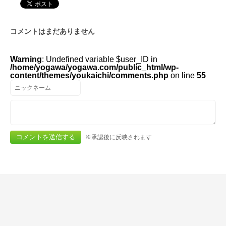
コメントはまだありません
Warning
: Undefined variable $user_ID in
/home/yogawa/yogawa.com/public_html/wp-
content/themes/youkaichi/comments.php
on line
55
※承認後に反映されます