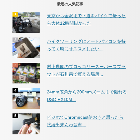
最近の人気記事
東京から金沢まで下道をバイクで帰った
ら大体12時間掛かった
バイクツーリングにノートパソコンを持
ってく時にオススメしたい...
村上農園のブロッコリースーパースプラ
ウトが石川県で買える場所...
24mm広角から200mmズームまで撮れる
DSC-RX10M...
ビジホでChromecast使おうと思ったら
接続出来んわ音声...