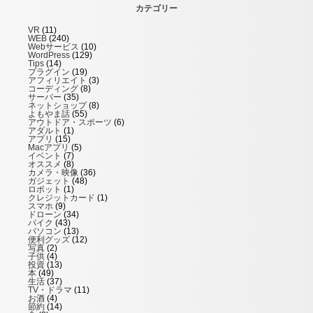
カテゴリー
VR
(11)
WEB
(240)
Webサービス
(10)
WordPress
(129)
Tips
(14)
プラグイン
(19)
アフィリエイト
(3)
コーディング
(8)
サーバー
(35)
ネットショップ
(8)
よもやま話
(55)
アウトドア・スポーツ
(6)
アダルト
(1)
アプリ
(15)
Macアプリ
(5)
イベント
(7)
オススメ
(8)
カメラ・映像
(36)
ガジェット
(48)
ロボット
(1)
クレジットカード
(1)
スマホ
(9)
ドローン
(34)
バイク
(43)
パソコン
(13)
便利グッズ
(12)
写真
(2)
子供
(4)
投資
(13)
本
(49)
生活
(37)
TV・ドラマ
(11)
お酒
(4)
節約
(14)