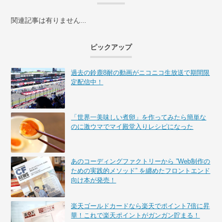
関連記事は有りません...
ピックアップ
過去の鈴鹿8耐の動画がニコニコ生放送で期間限
定配信中！
「世界一美味しい煮卵」を作ってみたら簡単な
のに激ウマでマイ殿堂入りレシピになった
あのコーディングファクトリーから ”Web制作の
ための実践的メソッド” を纏めたフロントエンド
向け本が発売！
楽天ゴールドカードなら楽天でポイント7倍に昇
華！これで楽天ポイントがガンガン貯まる！