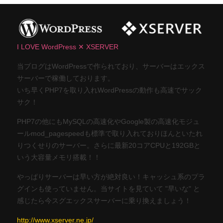
I LOVE WordPress ✕ XSERVER
当ブログはWordPressで作られており、サーバーはエックス
サーバーで稼働しております。
いち早くPHP7を取り入れWordPressの動作も高速でサック
サク！
PHP7の他にもMySQLの高速化やGoogle製の高速化モジュ
ールmod_pagespeedも標準で取り入れておりほんといたれ
りつくせりのサーバー。さらに最新20コアCPUと192GBと
いう大容量メモリ搭載！！
やっぱりサーバーは早い方が絶対良い！キャッシュ系のプラ
グインも使っていません。当サイトを見ていて "早いな" と
感じたら今スグエックスサーバーに乗り換えましょう！
http://www.xserver.ne.jp/