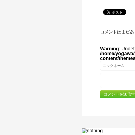
コメントはまだあ
Warning
: Undef
/home/yogawa/
content/theme