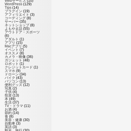
Webサービス
(10)
WordPress
(129)
Tips
(14)
プラグイン
(19)
アフィリエイト
(3)
コーディング
(8)
サーバー
(35)
ネットショップ
(8)
よもやま話
(55)
アウトドア・スポーツ
(6)
アダルト
(1)
アプリ
(15)
Macアプリ
(5)
イベント
(7)
オススメ
(8)
カメラ・映像
(36)
ガジェット
(48)
ロボット
(1)
クレジットカード
(1)
スマホ
(9)
ドローン
(34)
バイク
(43)
パソコン
(13)
便利グッズ
(12)
写真
(2)
子供
(4)
投資
(13)
本
(49)
生活
(37)
TV・ドラマ
(11)
お酒
(4)
節約
(14)
食
(8)
美容・健康
(30)
自動車
(3)
英語
(3)
観光、旅行
(30)