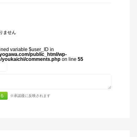
りません
ined variable $user_ID in
yogawa.com/public_html/wp-
s/youkaichi/comments.php
on line
55
※承認後に反映されます