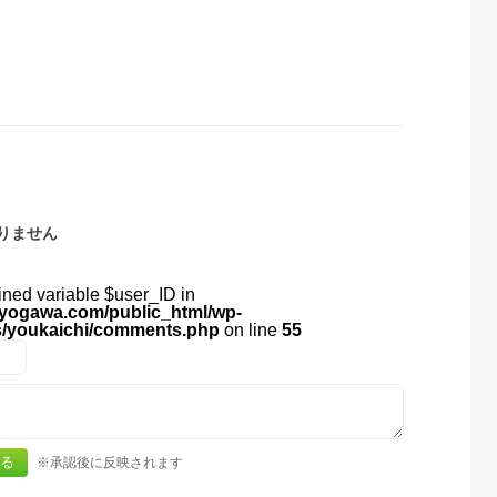
りません
ined variable $user_ID in
yogawa.com/public_html/wp-
s/youkaichi/comments.php
on line
55
※承認後に反映されます