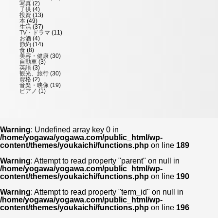
写真
(2)
子供
(4)
投資
(13)
本
(49)
生活
(37)
TV・ドラマ
(11)
お酒
(4)
節約
(14)
食
(8)
美容・健康
(30)
自動車
(3)
英語
(3)
観光、旅行
(30)
資格
(2)
音楽・映像
(19)
ピアノ
(1)
Warning
: Undefined array key 0 in
/home/yogawa/yogawa.com/public_html/wp-
content/themes/youkaichi/functions.php
on line
189
Warning
: Attempt to read property "parent" on null in
/home/yogawa/yogawa.com/public_html/wp-
content/themes/youkaichi/functions.php
on line
190
Warning
: Attempt to read property "term_id" on null in
/home/yogawa/yogawa.com/public_html/wp-
content/themes/youkaichi/functions.php
on line
196