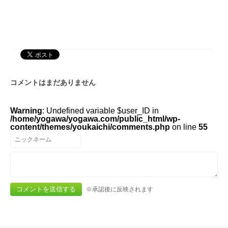
コメントはまだありません
Warning
: Undefined variable $user_ID in
/home/yogawa/yogawa.com/public_html/wp-
content/themes/youkaichi/comments.php
on line
55
※承認後に反映されます