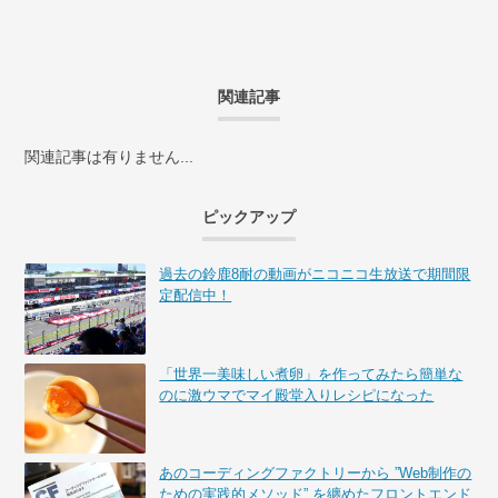
関連記事
関連記事は有りません...
ピックアップ
過去の鈴鹿8耐の動画がニコニコ生放送で期間限
定配信中！
「世界一美味しい煮卵」を作ってみたら簡単な
のに激ウマでマイ殿堂入りレシピになった
あのコーディングファクトリーから ”Web制作の
ための実践的メソッド” を纏めたフロントエンド