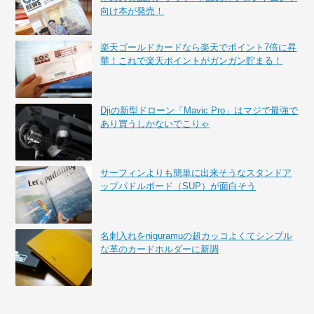
向け本が発売！
楽天ゴールドカードなら楽天でポイント7倍に昇
華！これで楽天ポイントがガンガン貯まる！
Djiの新型ドローン「Mavic Pro」はマジで最強で
あり買うしかないでこりゃ
サーフィンよりも簡単に出来そうなスタンドア
ップパドルボード（SUP）が面白そう
名刺入れをniguramuの超カッコよくてシンプル
な革のカードホルダーに新調