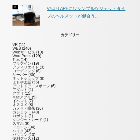
やはりAPEにはシンプルなジェットタイ
プのヘルメットが似合う...
カテゴリー
VR
(11)
WEB
(240)
Webサービス
(10)
WordPress
(129)
Tips
(14)
プラグイン
(19)
アフィリエイト
(3)
コーディング
(8)
サーバー
(35)
ネットショップ
(8)
よもやま話
(55)
アウトドア・スポーツ
(6)
アダルト
(1)
アプリ
(15)
Macアプリ
(5)
イベント
(7)
オススメ
(8)
カメラ・映像
(36)
ガジェット
(48)
ロボット
(1)
クレジットカード
(1)
スマホ
(9)
ドローン
(34)
バイク
(43)
パソコン
(13)
便利グッズ
(12)