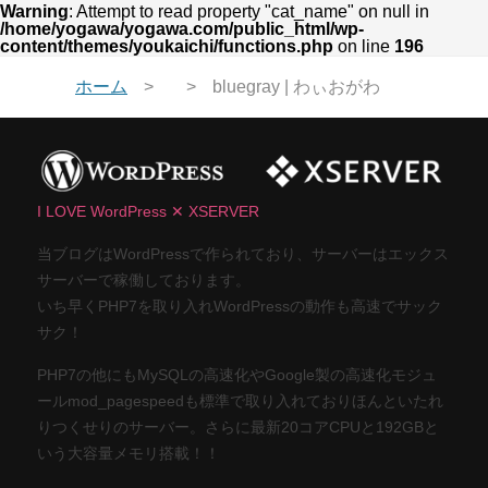
Warning
: Attempt to read property "cat_name" on null in
/home/yogawa/yogawa.com/public_html/wp-
content/themes/youkaichi/functions.php
on line
196
ホーム
bluegray | わぃおがわ
I LOVE WordPress ✕ XSERVER
当ブログはWordPressで作られており、サーバーはエックス
サーバーで稼働しております。
いち早くPHP7を取り入れWordPressの動作も高速でサック
サク！
PHP7の他にもMySQLの高速化やGoogle製の高速化モジュ
ールmod_pagespeedも標準で取り入れておりほんといたれ
りつくせりのサーバー。さらに最新20コアCPUと192GBと
いう大容量メモリ搭載！！