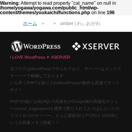
Warning
: Attempt to read property "cat_name" on null in
/home/yogawa/yogawa.com/public_html/wp-
content/themes/youkaichi/functions.php
on line
196
ホーム
amber | わぃおがわ
I LOVE WordPress ✕ XSERVER
当ブログはWordPressで作られており、サーバーはエックス
サーバーで稼働しております。
いち早くPHP7を取り入れWordPressの動作も高速でサック
サク！
PHP7の他にもMySQLの高速化やGoogle製の高速化モジュ
ールmod_pagespeedも標準で取り入れておりほんといたれ
りつくせりのサーバー。さらに最新20コアCPUと192GBと
いう大容量メモリ搭載！！