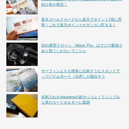
向け本が発売！
楽天ゴールドカードなら楽天でポイント7倍に昇
華！これで楽天ポイントがガンガン貯まる！
Djiの新型ドローン「Mavic Pro」はマジで最強で
あり買うしかないでこりゃ
サーフィンよりも簡単に出来そうなスタンドア
ップパドルボード（SUP）が面白そう
名刺入れをniguramuの超カッコよくてシンプル
な革のカードホルダーに新調