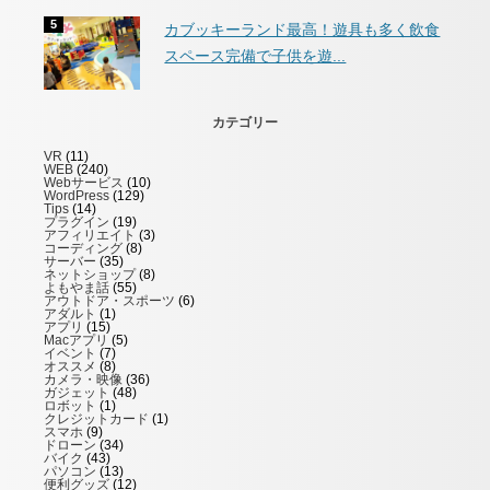
カブッキーランド最高！遊具も多く飲食
スペース完備で子供を遊...
カテゴリー
VR
(11)
WEB
(240)
Webサービス
(10)
WordPress
(129)
Tips
(14)
プラグイン
(19)
アフィリエイト
(3)
コーディング
(8)
サーバー
(35)
ネットショップ
(8)
よもやま話
(55)
アウトドア・スポーツ
(6)
アダルト
(1)
アプリ
(15)
Macアプリ
(5)
イベント
(7)
オススメ
(8)
カメラ・映像
(36)
ガジェット
(48)
ロボット
(1)
クレジットカード
(1)
スマホ
(9)
ドローン
(34)
バイク
(43)
パソコン
(13)
便利グッズ
(12)