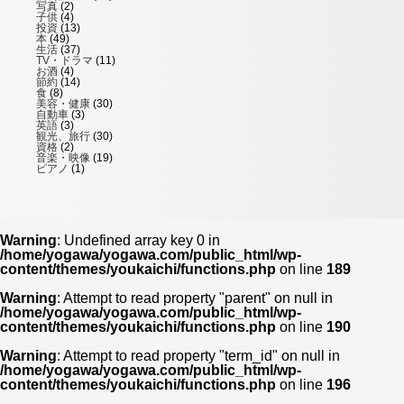
写真
(2)
子供
(4)
投資
(13)
本
(49)
生活
(37)
TV・ドラマ
(11)
お酒
(4)
節約
(14)
食
(8)
美容・健康
(30)
自動車
(3)
英語
(3)
観光、旅行
(30)
資格
(2)
音楽・映像
(19)
ピアノ
(1)
Warning
: Undefined array key 0 in
/home/yogawa/yogawa.com/public_html/wp-
content/themes/youkaichi/functions.php
on line
189
Warning
: Attempt to read property "parent" on null in
/home/yogawa/yogawa.com/public_html/wp-
content/themes/youkaichi/functions.php
on line
190
Warning
: Attempt to read property "term_id" on null in
/home/yogawa/yogawa.com/public_html/wp-
content/themes/youkaichi/functions.php
on line
196