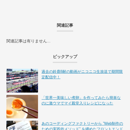
関連記事
関連記事は有りません...
ピックアップ
過去の鈴鹿8耐の動画がニコニコ生放送で期間限
定配信中！
「世界一美味しい煮卵」を作ってみたら簡単な
のに激ウマでマイ殿堂入りレシピになった
あのコーディングファクトリーから ”Web制作の
ための実践的メソッド” を纏めたフロントエンド