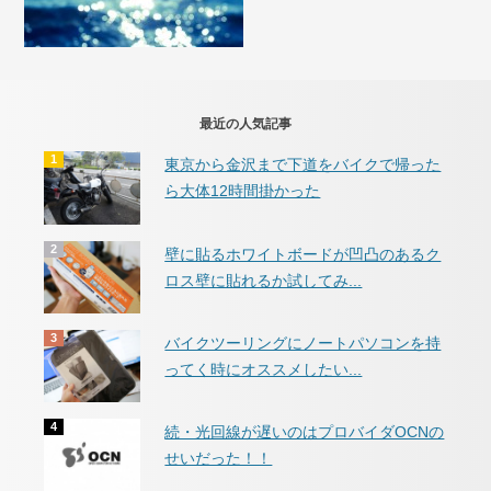
最近の人気記事
東京から金沢まで下道をバイクで帰った
ら大体12時間掛かった
壁に貼るホワイトボードが凹凸のあるク
ロス壁に貼れるか試してみ...
バイクツーリングにノートパソコンを持
ってく時にオススメしたい...
続・光回線が遅いのはプロバイダOCNの
せいだった！！