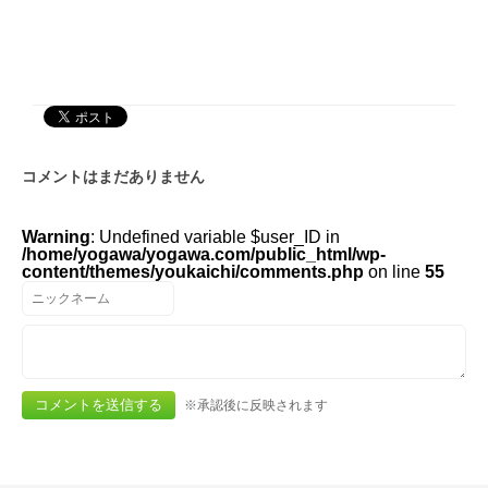
コメントはまだありません
Warning
: Undefined variable $user_ID in
/home/yogawa/yogawa.com/public_html/wp-
content/themes/youkaichi/comments.php
on line
55
※承認後に反映されます