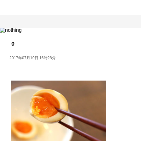
0
2017年07月10日 16時28分