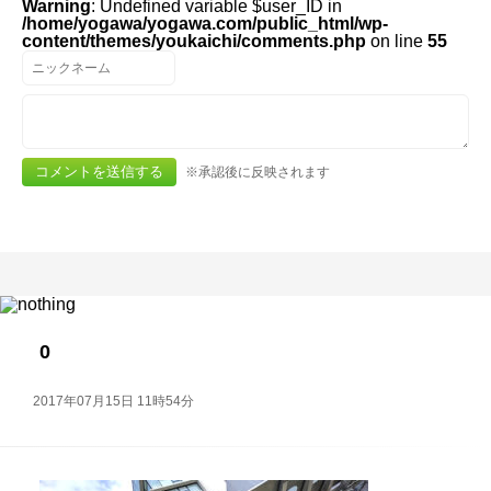
Warning
: Undefined variable $user_ID in
/home/yogawa/yogawa.com/public_html/wp-
content/themes/youkaichi/comments.php
on line
55
※承認後に反映されます
0
2017年07月15日 11時54分