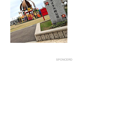
SPONCERD