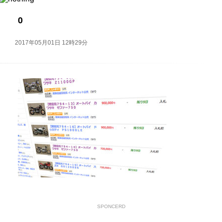
0
2017年05月01日 12時29分
SPONCERD