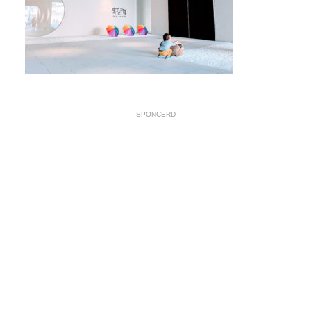
SPONCERD