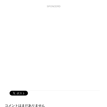
SPONCERD
コメントはまだありません