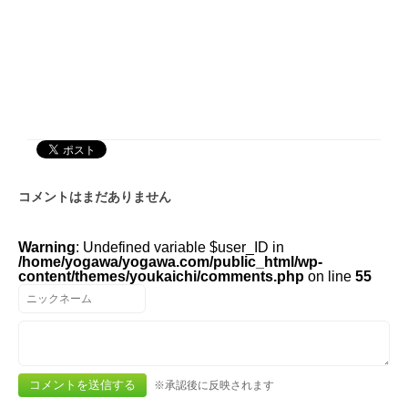
コメントはまだありません
Warning
: Undefined variable $user_ID in
/home/yogawa/yogawa.com/public_html/wp-
content/themes/youkaichi/comments.php
on line
55
※承認後に反映されます