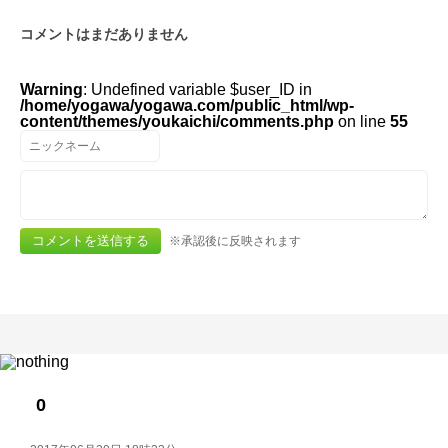
コメントはまだありません
Warning
: Undefined variable $user_ID in
/home/yogawa/yogawa.com/public_html/wp-
content/themes/youkaichi/comments.php
on line
55
※承認後に反映されます
0