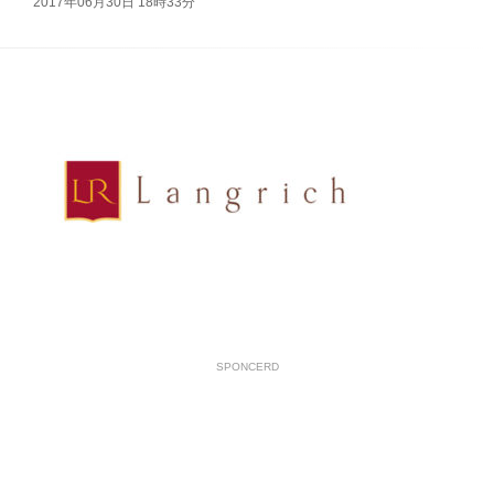
2017年06月30日 18時33分
SPONCERD