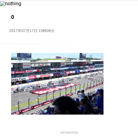
0
2017年07月17日 15時06分
SPONCERD