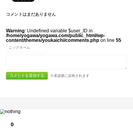
コメントはまだありません
Warning
: Undefined variable $user_ID in
/home/yogawa/yogawa.com/public_html/wp-
content/themes/youkaichi/comments.php
on line
55
※承認後に反映されます
0