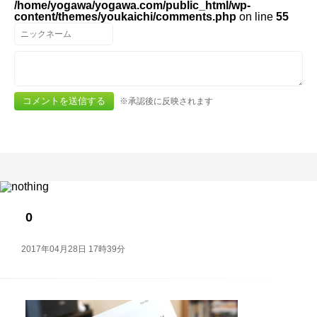
/home/yogawa/yogawa.com/public_html/wp-
content/themes/youkaichi/comments.php
on line
55
※承認後に反映されます
0
2017年04月28日 17時39分