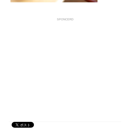
SPONCERD