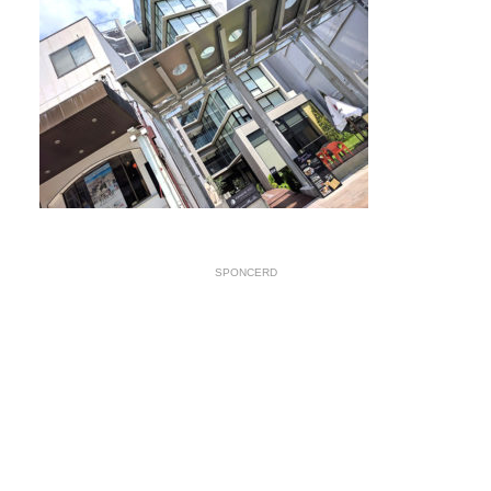
SPONCERD