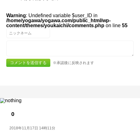
Warning
: Undefined variable $user_ID in
/home/yogawa/yogawa.com/public_html/wp-
content/themes/youkaichi/comments.php
on line
55
※承認後に反映されます
0
2018年11月17日 14時11分