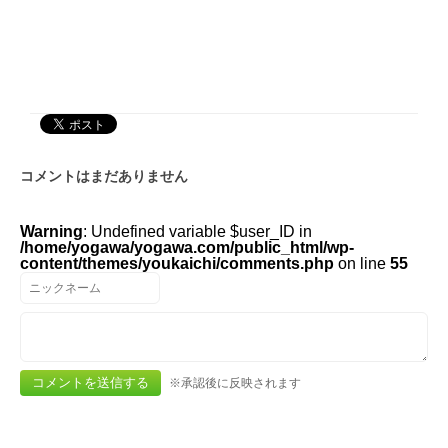
コメントはまだありません
Warning
: Undefined variable $user_ID in
/home/yogawa/yogawa.com/public_html/wp-
content/themes/youkaichi/comments.php
on line
55
※承認後に反映されます