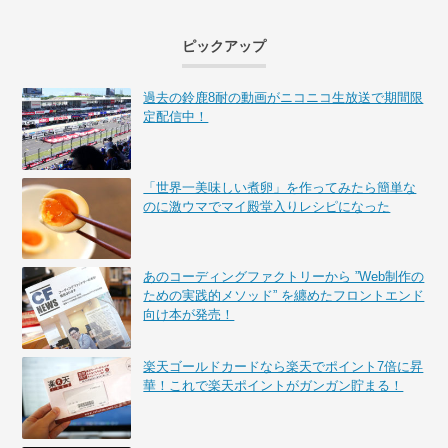
ピックアップ
過去の鈴鹿8耐の動画がニコニコ生放送で期間限
定配信中！
「世界一美味しい煮卵」を作ってみたら簡単な
のに激ウマでマイ殿堂入りレシピになった
あのコーディングファクトリーから ”Web制作の
ための実践的メソッド” を纏めたフロントエンド
向け本が発売！
楽天ゴールドカードなら楽天でポイント7倍に昇
華！これで楽天ポイントがガンガン貯まる！