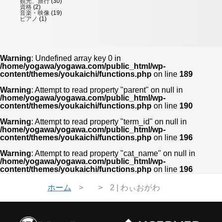
観光、旅行
(30)
資格
(2)
音楽・映像
(19)
ピアノ
(1)
Warning
: Undefined array key 0 in
/home/yogawa/yogawa.com/public_html/wp-
content/themes/youkaichi/functions.php
on line
189
Warning
: Attempt to read property "parent" on null in
/home/yogawa/yogawa.com/public_html/wp-
content/themes/youkaichi/functions.php
on line
190
Warning
: Attempt to read property "term_id" on null in
/home/yogawa/yogawa.com/public_html/wp-
content/themes/youkaichi/functions.php
on line
196
Warning
: Attempt to read property "cat_name" on null in
/home/yogawa/yogawa.com/public_html/wp-
content/themes/youkaichi/functions.php
on line
196
ホーム
2 | わぃおがわ