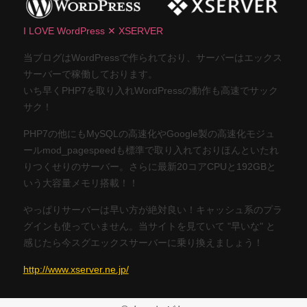
I LOVE WordPress ✕ XSERVER
当ブログはWordPressで作られており、サーバーはエックス
サーバーで稼働しております。
いち早くPHP7を取り入れWordPressの動作も高速でサック
サク！
PHP7の他にもMySQLの高速化やGoogle製の高速化モジュ
ールmod_pagespeedも標準で取り入れておりほんといたれ
りつくせりのサーバー。さらに最新20コアCPUと192GBと
いう大容量メモリ搭載！！
やっぱりサーバーは早い方が絶対良い！キャッシュ系のプラ
グインも使っていません。当サイトを見ていて "早いな" と
感じたら今スグエックスサーバーに乗り換えましょう！
http://www.xserver.ne.jp/