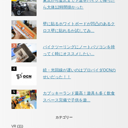
東京から金沢まで下道をバイクで帰った
ら大体12時間掛かった
壁に貼るホワイトボードが凹凸のあるク
ロス壁に貼れるか試してみ...
バイクツーリングにノートパソコンを持
ってく時にオススメしたい...
続・光回線が遅いのはプロバイダOCNの
せいだった！！
カブッキーランド最高！遊具も多く飲食
スペース完備で子供を遊...
カテゴリー
VR
(11)