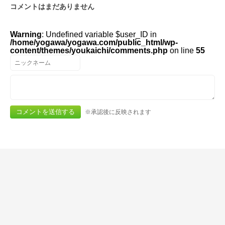
コメントはまだありません
Warning
: Undefined variable $user_ID in
/home/yogawa/yogawa.com/public_html/wp-
content/themes/youkaichi/comments.php
on line
55
※承認後に反映されます