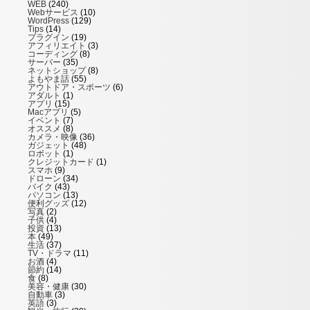
WEB
(240)
Webサービス
(10)
WordPress
(129)
Tips
(14)
プラグイン
(19)
アフィリエイト
(3)
コーディング
(8)
サーバー
(35)
ネットショップ
(8)
よもやま話
(55)
アウトドア・スポーツ
(6)
アダルト
(1)
アプリ
(15)
Macアプリ
(5)
イベント
(7)
オススメ
(8)
カメラ・映像
(36)
ガジェット
(48)
ロボット
(1)
クレジットカード
(1)
スマホ
(9)
ドローン
(34)
バイク
(43)
パソコン
(13)
便利グッズ
(12)
写真
(2)
子供
(4)
投資
(13)
本
(49)
生活
(37)
TV・ドラマ
(11)
お酒
(4)
節約
(14)
食
(8)
美容・健康
(30)
自動車
(3)
英語
(3)