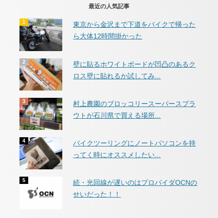
最近の人気記事
東京から金沢まで下道をバイクで帰った
ら大体12時間掛かった
壁に貼るホワイトボードが凹凸のあるク
ロス壁に貼れるか試してみ...
村上農園のブロッコリースーパースプラ
ウトが石川県で買える場所...
バイクツーリングにノートパソコンを持
ってく時にオススメしたい...
続・光回線が遅いのはプロバイダOCNの
せいだった！！