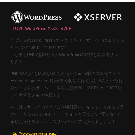
I LOVE WordPress ✕ XSERVER
当ブログはWordPressで作られており、サーバーはエックス
サーバーで稼働しております。
いち早くPHP7を取り入れWordPressの動作も高速でサック
サク！
PHP7の他にもMySQLの高速化やGoogle製の高速化モジュ
ールmod_pagespeedも標準で取り入れておりほんといたれ
りつくせりのサーバー。さらに最新20コアCPUと192GBと
いう大容量メモリ搭載！！
やっぱりサーバーは早い方が絶対良い！キャッシュ系のプラ
グインも使っていません。当サイトを見ていて "早いな" と
感じたら今スグエックスサーバーに乗り換えましょう！
http://www.xserver.ne.jp/