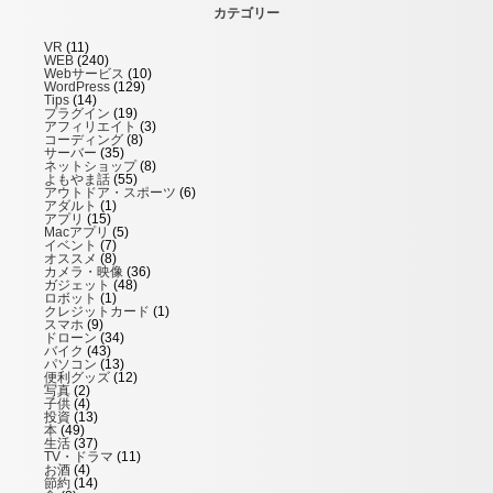
カテゴリー
VR
(11)
WEB
(240)
Webサービス
(10)
WordPress
(129)
Tips
(14)
プラグイン
(19)
アフィリエイト
(3)
コーディング
(8)
サーバー
(35)
ネットショップ
(8)
よもやま話
(55)
アウトドア・スポーツ
(6)
アダルト
(1)
アプリ
(15)
Macアプリ
(5)
イベント
(7)
オススメ
(8)
カメラ・映像
(36)
ガジェット
(48)
ロボット
(1)
クレジットカード
(1)
スマホ
(9)
ドローン
(34)
バイク
(43)
パソコン
(13)
便利グッズ
(12)
写真
(2)
子供
(4)
投資
(13)
本
(49)
生活
(37)
TV・ドラマ
(11)
お酒
(4)
節約
(14)