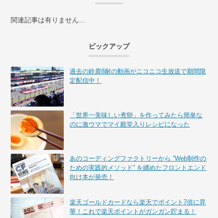
関連記事は有りません...
ピックアップ
過去の鈴鹿8耐の動画がニコニコ生放送で期間限
定配信中！
「世界一美味しい煮卵」を作ってみたら簡単な
のに激ウマでマイ殿堂入りレシピになった
あのコーディングファクトリーから ”Web制作の
ための実践的メソッド” を纏めたフロントエンド
向け本が発売！
楽天ゴールドカードなら楽天でポイント7倍に昇
華！これで楽天ポイントがガンガン貯まる！