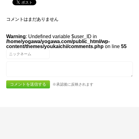
コメントはまだありません
Warning
: Undefined variable $user_ID in
/home/yogawa/yogawa.com/public_html/wp-
content/themes/youkaichi/comments.php
on line
55
※承認後に反映されます