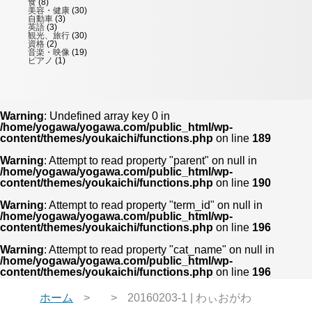
食
(8)
美容・健康
(30)
自動車
(3)
英語
(3)
観光、旅行
(30)
資格
(2)
音楽・映像
(19)
ピアノ
(1)
Warning
: Undefined array key 0 in
/home/yogawa/yogawa.com/public_html/wp-
content/themes/youkaichi/functions.php
on line
189
Warning
: Attempt to read property "parent" on null in
/home/yogawa/yogawa.com/public_html/wp-
content/themes/youkaichi/functions.php
on line
190
Warning
: Attempt to read property "term_id" on null in
/home/yogawa/yogawa.com/public_html/wp-
content/themes/youkaichi/functions.php
on line
196
Warning
: Attempt to read property "cat_name" on null in
/home/yogawa/yogawa.com/public_html/wp-
content/themes/youkaichi/functions.php
on line
196
ホーム
20160203-1 | わぃおがわ