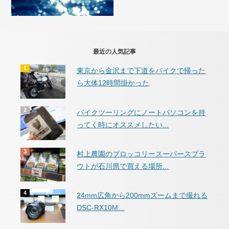
最近の人気記事
東京から金沢まで下道をバイクで帰った
ら大体12時間掛かった
バイクツーリングにノートパソコンを持
ってく時にオススメしたい...
村上農園のブロッコリースーパースプラ
ウトが石川県で買える場所...
24mm広角から200mmズームまで撮れる
DSC-RX10M...