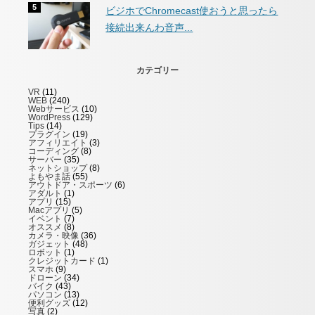
ビジホでChromecast使おうと思ったら
接続出来んわ音声...
カテゴリー
VR
(11)
WEB
(240)
Webサービス
(10)
WordPress
(129)
Tips
(14)
プラグイン
(19)
アフィリエイト
(3)
コーディング
(8)
サーバー
(35)
ネットショップ
(8)
よもやま話
(55)
アウトドア・スポーツ
(6)
アダルト
(1)
アプリ
(15)
Macアプリ
(5)
イベント
(7)
オススメ
(8)
カメラ・映像
(36)
ガジェット
(48)
ロボット
(1)
クレジットカード
(1)
スマホ
(9)
ドローン
(34)
バイク
(43)
パソコン
(13)
便利グッズ
(12)
写真
(2)