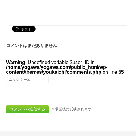
コメントはまだありません
Warning
: Undefined variable $user_ID in
/home/yogawa/yogawa.com/public_html/wp-
content/themes/youkaichi/comments.php
on line
55
※承認後に反映されます