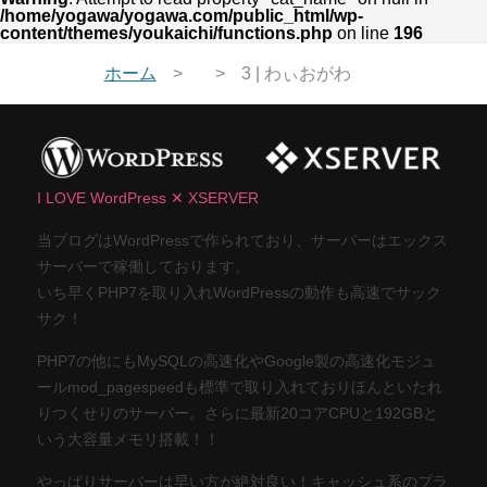
/home/yogawa/yogawa.com/public_html/wp-
content/themes/youkaichi/functions.php
on line
196
ホーム
3 | わぃおがわ
I LOVE WordPress ✕ XSERVER
当ブログはWordPressで作られており、サーバーはエックス
サーバーで稼働しております。
いち早くPHP7を取り入れWordPressの動作も高速でサック
サク！
PHP7の他にもMySQLの高速化やGoogle製の高速化モジュ
ールmod_pagespeedも標準で取り入れておりほんといたれ
りつくせりのサーバー。さらに最新20コアCPUと192GBと
いう大容量メモリ搭載！！
やっぱりサーバーは早い方が絶対良い！キャッシュ系のプラ