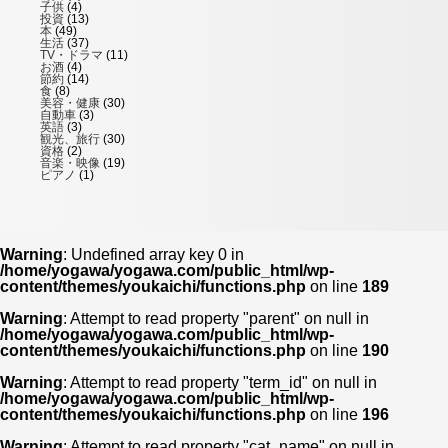
子供
(4)
投資
(13)
本
(49)
生活
(37)
TV・ドラマ
(11)
お酒
(4)
節約
(14)
食
(8)
美容・健康
(30)
自動車
(3)
英語
(3)
観光、旅行
(30)
資格
(2)
音楽・映像
(19)
ピアノ
(1)
Warning
: Undefined array key 0 in
/home/yogawa/yogawa.com/public_html/wp-
content/themes/youkaichi/functions.php
on line
189
Warning
: Attempt to read property "parent" on null in
/home/yogawa/yogawa.com/public_html/wp-
content/themes/youkaichi/functions.php
on line
190
Warning
: Attempt to read property "term_id" on null in
/home/yogawa/yogawa.com/public_html/wp-
content/themes/youkaichi/functions.php
on line
196
Warning
: Attempt to read property "cat_name" on null in