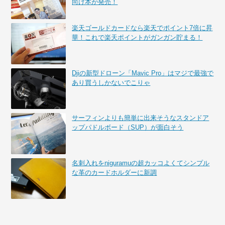
向け本が発売！
楽天ゴールドカードなら楽天でポイント7倍に昇
華！これで楽天ポイントがガンガン貯まる！
Djiの新型ドローン「Mavic Pro」はマジで最強で
あり買うしかないでこりゃ
サーフィンよりも簡単に出来そうなスタンドア
ップパドルボード（SUP）が面白そう
名刺入れをniguramuの超カッコよくてシンプル
な革のカードホルダーに新調