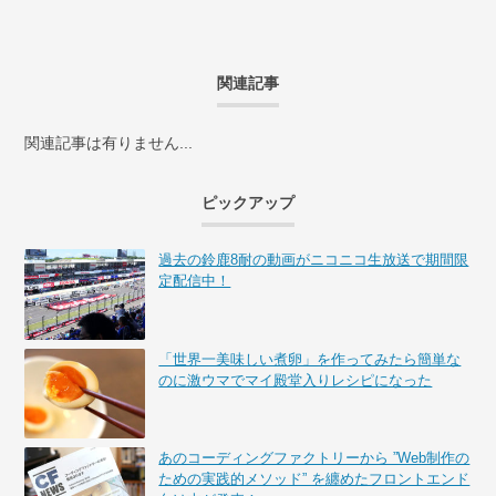
関連記事
関連記事は有りません...
ピックアップ
過去の鈴鹿8耐の動画がニコニコ生放送で期間限
定配信中！
「世界一美味しい煮卵」を作ってみたら簡単な
のに激ウマでマイ殿堂入りレシピになった
あのコーディングファクトリーから ”Web制作の
ための実践的メソッド” を纏めたフロントエンド