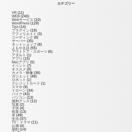
カテゴリー
VR
(11)
WEB
(240)
Webサービス
(10)
WordPress
(129)
Tips
(14)
プラグイン
(19)
アフィリエイト
(3)
コーディング
(8)
サーバー
(35)
ネットショップ
(8)
よもやま話
(55)
アウトドア・スポーツ
(6)
アダルト
(1)
アプリ
(15)
Macアプリ
(5)
イベント
(7)
オススメ
(8)
カメラ・映像
(36)
ガジェット
(48)
ロボット
(1)
クレジットカード
(1)
スマホ
(9)
ドローン
(34)
バイク
(43)
パソコン
(13)
便利グッズ
(12)
写真
(2)
子供
(4)
投資
(13)
本
(49)
生活
(37)
TV・ドラマ
(11)
お酒
(4)
節約
(14)