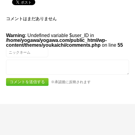
コメントはまだありません
Warning
: Undefined variable $user_ID in
/home/yogawa/yogawa.com/public_html/wp-
content/themes/youkaichi/comments.php
on line
55
※承認後に反映されます