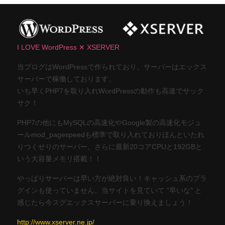
I LOVE WordPress ✕ XSERVER
当ブログはWordPressで作られており、サーバーはエックス
サーバーで稼働しております。
いち早くPHP7を取り入れWordPressの動作も高速でサック
サク！
PHP7の他にもMySQLの高速化やGoogle製の高速化モジュ
ールmod_pagespeedも標準で取り入れておりほんといたれ
りつくせりのサーバー。さらに最新20コアCPUと192GBと
いう大容量メモリ搭載！！
やっぱりサーバーは早い方が絶対良い！キャッシュ系のプラ
グインも使っていません。当サイトを見ていて "早いな" と
感じたら今スグエックスサーバーに乗り換えましょう！
http://www.xserver.ne.jp/