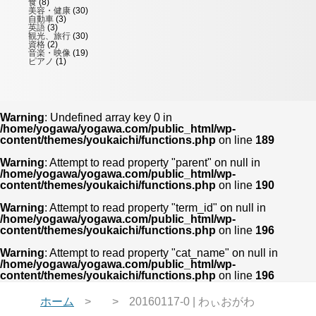
食
(8)
美容・健康
(30)
自動車
(3)
英語
(3)
観光、旅行
(30)
資格
(2)
音楽・映像
(19)
ピアノ
(1)
Warning
: Undefined array key 0 in
/home/yogawa/yogawa.com/public_html/wp-
content/themes/youkaichi/functions.php
on line
189
Warning
: Attempt to read property "parent" on null in
/home/yogawa/yogawa.com/public_html/wp-
content/themes/youkaichi/functions.php
on line
190
Warning
: Attempt to read property "term_id" on null in
/home/yogawa/yogawa.com/public_html/wp-
content/themes/youkaichi/functions.php
on line
196
Warning
: Attempt to read property "cat_name" on null in
/home/yogawa/yogawa.com/public_html/wp-
content/themes/youkaichi/functions.php
on line
196
ホーム
20160117-0 | わぃおがわ