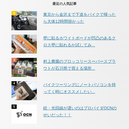
最近の人気記事
東京から金沢まで下道をバイクで帰った
ら大体12時間掛かった
壁に貼るホワイトボードが凹凸のあるク
ロス壁に貼れるか試してみ...
村上農園のブロッコリースーパースプラ
ウトが石川県で買える場所...
バイクツーリングにノートパソコンを持
ってく時にオススメしたい...
続・光回線が遅いのはプロバイダOCNの
せいだった！！