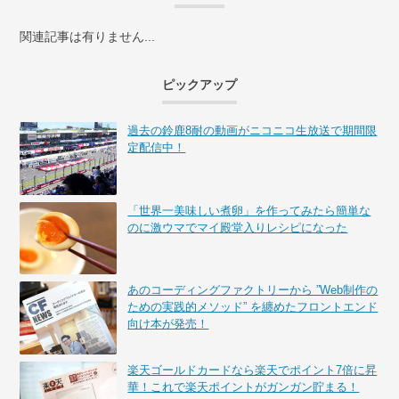
関連記事は有りません...
ピックアップ
過去の鈴鹿8耐の動画がニコニコ生放送で期間限
定配信中！
「世界一美味しい煮卵」を作ってみたら簡単な
のに激ウマでマイ殿堂入りレシピになった
あのコーディングファクトリーから ”Web制作の
ための実践的メソッド” を纏めたフロントエンド
向け本が発売！
楽天ゴールドカードなら楽天でポイント7倍に昇
華！これで楽天ポイントがガンガン貯まる！