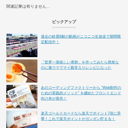
関連記事は有りません...
ピックアップ
過去の鈴鹿8耐の動画がニコニコ生放送で期間限
定配信中！
「世界一美味しい煮卵」を作ってみたら簡単な
のに激ウマでマイ殿堂入りレシピになった
あのコーディングファクトリーから ”Web制作の
ための実践的メソッド” を纏めたフロントエンド
向け本が発売！
楽天ゴールドカードなら楽天でポイント7倍に昇
華！これで楽天ポイントがガンガン貯まる！