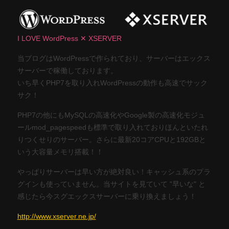
I LOVE WordPress ✕ XSERVER
当ブログはWordPressで作られており、サーバーはエックス
サーバーで稼働しております。
いち早くPHP7を取り入れWordPressの動作も高速でサック
サク！
PHP7の他にもMySQLの高速化やGoogle製の高速化モジュ
ールmod_pagespeedも標準で取り入れておりほんといたれ
りつくせりのサーバー。さらに最新20コアCPUと192GBと
いう大容量メモリ搭載！！
やっぱりサーバーは早い方が絶対良い！キャッシュ系のプラ
グインも使っていません。当サイトを見ていて "早いな" と
感じたら今スグエックスサーバーに乗り換えましょう！
http://www.xserver.ne.jp/