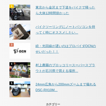
東京から金沢まで下道をバイクで帰った
ら大体12時間掛かった
バイクツーリングにノートパソコンを持
ってく時にオススメしたい...
続・光回線が遅いのはプロバイダOCNの
せいだった！！
村上農園のブロッコリースーパースプラ
ウトが石川県で買える場所...
24mm広角から200mmズームまで撮れる
DSC-RX10M...
カテゴリー