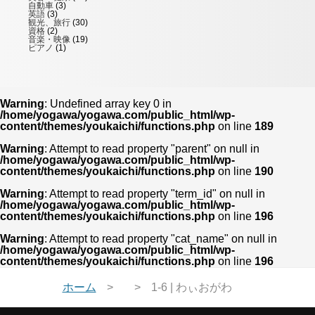
自動車
(3)
英語
(3)
観光、旅行
(30)
資格
(2)
音楽・映像
(19)
ピアノ
(1)
Warning
: Undefined array key 0 in
/home/yogawa/yogawa.com/public_html/wp-
content/themes/youkaichi/functions.php
on line
189
Warning
: Attempt to read property "parent" on null in
/home/yogawa/yogawa.com/public_html/wp-
content/themes/youkaichi/functions.php
on line
190
Warning
: Attempt to read property "term_id" on null in
/home/yogawa/yogawa.com/public_html/wp-
content/themes/youkaichi/functions.php
on line
196
Warning
: Attempt to read property "cat_name" on null in
/home/yogawa/yogawa.com/public_html/wp-
content/themes/youkaichi/functions.php
on line
196
ホーム
1-6 | わぃおがわ