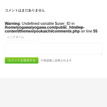
コメントはまだありません
Warning
: Undefined variable $user_ID in
/home/yogawa/yogawa.com/public_html/wp-
content/themes/youkaichi/comments.php
on line
55
※承認後に反映されます