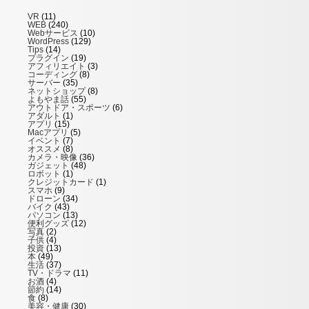
VR
(11)
WEB
(240)
Webサービス
(10)
WordPress
(129)
Tips
(14)
プラグイン
(19)
アフィリエイト
(3)
コーディング
(8)
サーバー
(35)
ネットショップ
(8)
よもやま話
(55)
アウトドア・スポーツ
(6)
アダルト
(1)
アプリ
(15)
Macアプリ
(5)
イベント
(7)
オススメ
(8)
カメラ・映像
(36)
ガジェット
(48)
ロボット
(1)
クレジットカード
(1)
スマホ
(9)
ドローン
(34)
バイク
(43)
パソコン
(13)
便利グッズ
(12)
写真
(2)
子供
(4)
投資
(13)
本
(49)
生活
(37)
TV・ドラマ
(11)
お酒
(4)
節約
(14)
食
(8)
美容・健康
(30)