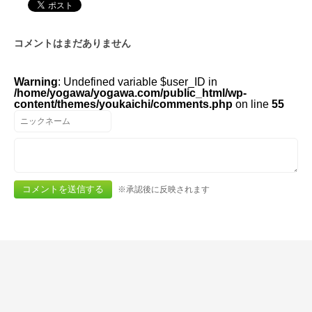
コメントはまだありません
Warning
: Undefined variable $user_ID in
/home/yogawa/yogawa.com/public_html/wp-
content/themes/youkaichi/comments.php
on line
55
※承認後に反映されます