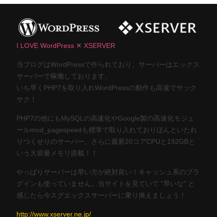
I LOVE WordPress ✕ XSERVER
当ブログはWordPressで作られており、サーバーはエックス
サーバーで稼働しております。
いち早くPHP7を取り入れWordPressの動作も高速でサック
サク！
PHP7の他にもMySQLの高速化やGoogle製の高速化モジュ
ールmod_pagespeedも標準で取り入れておりほんといたれ
りつくせりのサーバー。さらに最新20コアCPUと192GBと
いう大容量メモリ搭載！！
やっぱりサーバーは早い方が絶対良い！キャッシュ系のプラ
グインも使っていません。当サイトを見ていて "早いな" と
感じたら今スグエックスサーバーに乗り換えましょう！
http://www.xserver.ne.jp/