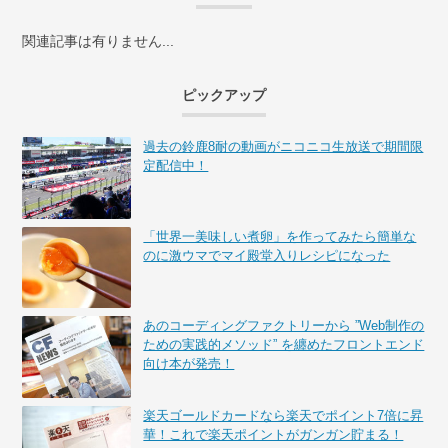
関連記事は有りません...
ピックアップ
過去の鈴鹿8耐の動画がニコニコ生放送で期間限
定配信中！
「世界一美味しい煮卵」を作ってみたら簡単な
のに激ウマでマイ殿堂入りレシピになった
あのコーディングファクトリーから ”Web制作の
ための実践的メソッド” を纏めたフロントエンド
向け本が発売！
楽天ゴールドカードなら楽天でポイント7倍に昇
華！これで楽天ポイントがガンガン貯まる！