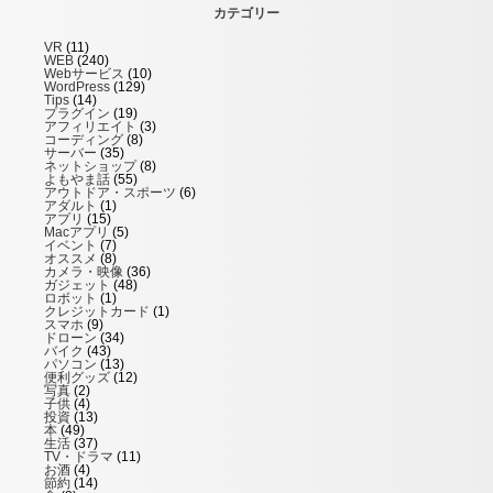
カテゴリー
VR
(11)
WEB
(240)
Webサービス
(10)
WordPress
(129)
Tips
(14)
プラグイン
(19)
アフィリエイト
(3)
コーディング
(8)
サーバー
(35)
ネットショップ
(8)
よもやま話
(55)
アウトドア・スポーツ
(6)
アダルト
(1)
アプリ
(15)
Macアプリ
(5)
イベント
(7)
オススメ
(8)
カメラ・映像
(36)
ガジェット
(48)
ロボット
(1)
クレジットカード
(1)
スマホ
(9)
ドローン
(34)
バイク
(43)
パソコン
(13)
便利グッズ
(12)
写真
(2)
子供
(4)
投資
(13)
本
(49)
生活
(37)
TV・ドラマ
(11)
お酒
(4)
節約
(14)