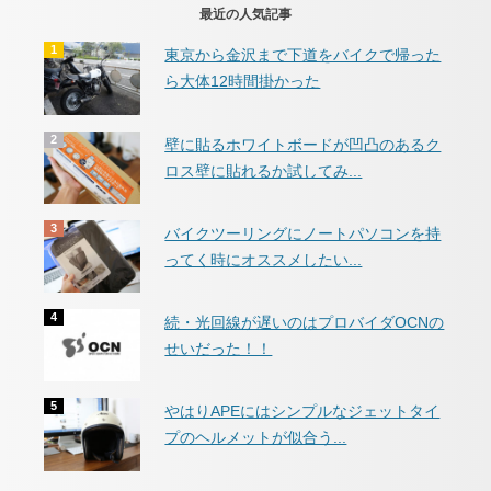
最近の人気記事
東京から金沢まで下道をバイクで帰った
ら大体12時間掛かった
壁に貼るホワイトボードが凹凸のあるク
ロス壁に貼れるか試してみ...
バイクツーリングにノートパソコンを持
ってく時にオススメしたい...
続・光回線が遅いのはプロバイダOCNの
せいだった！！
やはりAPEにはシンプルなジェットタイ
プのヘルメットが似合う...