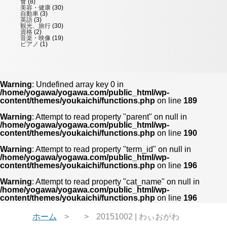
食
(8)
美容・健康
(30)
自動車
(3)
英語
(3)
観光、旅行
(30)
資格
(2)
音楽・映像
(19)
ピアノ
(1)
Warning
: Undefined array key 0 in
/home/yogawa/yogawa.com/public_html/wp-
content/themes/youkaichi/functions.php
on line
189
Warning
: Attempt to read property "parent" on null in
/home/yogawa/yogawa.com/public_html/wp-
content/themes/youkaichi/functions.php
on line
190
Warning
: Attempt to read property "term_id" on null in
/home/yogawa/yogawa.com/public_html/wp-
content/themes/youkaichi/functions.php
on line
196
Warning
: Attempt to read property "cat_name" on null in
/home/yogawa/yogawa.com/public_html/wp-
content/themes/youkaichi/functions.php
on line
196
ホーム
20151002 | わぃおがわ