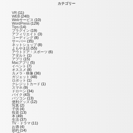
カテゴリー
VR
(11)
WEB
(240)
Webサービス
(10)
WordPress
(129)
Tips
(14)
プラグイン
(19)
アフィリエイト
(3)
コーディング
(8)
サーバー
(35)
ネットショップ
(8)
よもやま話
(55)
アウトドア・スポーツ
(6)
アダルト
(1)
アプリ
(15)
Macアプリ
(5)
イベント
(7)
オススメ
(8)
カメラ・映像
(36)
ガジェット
(48)
ロボット
(1)
クレジットカード
(1)
スマホ
(9)
ドローン
(34)
バイク
(43)
パソコン
(13)
便利グッズ
(12)
写真
(2)
子供
(4)
投資
(13)
本
(49)
生活
(37)
TV・ドラマ
(11)
お酒
(4)
節約
(14)