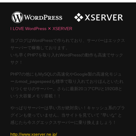
I LOVE WordPress ✕ XSERVER
当ブログはWordPressで作られており、サーバーはエックス
サーバーで稼働しております。
いち早くPHP7を取り入れWordPressの動作も高速でサック
サク！
PHP7の他にもMySQLの高速化やGoogle製の高速化モジュ
ールmod_pagespeedも標準で取り入れておりほんといたれ
りつくせりのサーバー。さらに最新20コアCPUと192GBと
いう大容量メモリ搭載！！
やっぱりサーバーは早い方が絶対良い！キャッシュ系のプラ
グインも使っていません。当サイトを見ていて "早いな" と
感じたら今スグエックスサーバーに乗り換えましょう！
http://www.xserver.ne.jp/