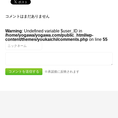
コメントはまだありません
Warning
: Undefined variable $user_ID in
/home/yogawa/yogawa.com/public_html/wp-
content/themes/youkaichi/comments.php
on line
55
※承認後に反映されます