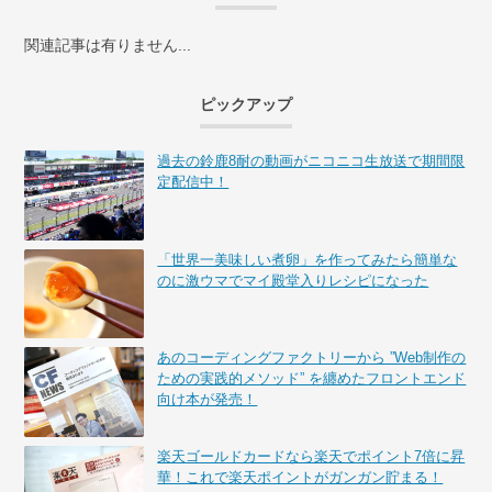
関連記事は有りません...
ピックアップ
過去の鈴鹿8耐の動画がニコニコ生放送で期間限
定配信中！
「世界一美味しい煮卵」を作ってみたら簡単な
のに激ウマでマイ殿堂入りレシピになった
あのコーディングファクトリーから ”Web制作の
ための実践的メソッド” を纏めたフロントエンド
向け本が発売！
楽天ゴールドカードなら楽天でポイント7倍に昇
華！これで楽天ポイントがガンガン貯まる！