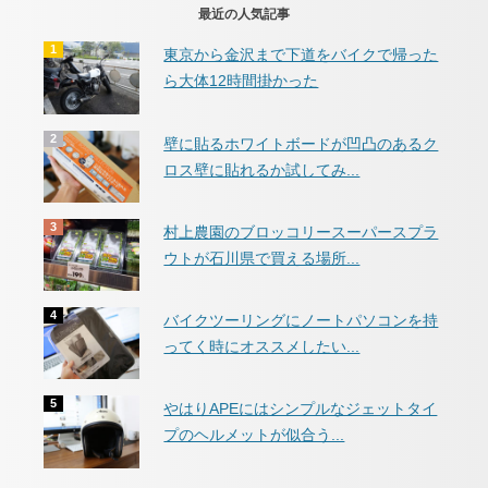
最近の人気記事
東京から金沢まで下道をバイクで帰った
ら大体12時間掛かった
壁に貼るホワイトボードが凹凸のあるク
ロス壁に貼れるか試してみ...
村上農園のブロッコリースーパースプラ
ウトが石川県で買える場所...
バイクツーリングにノートパソコンを持
ってく時にオススメしたい...
やはりAPEにはシンプルなジェットタイ
プのヘルメットが似合う...