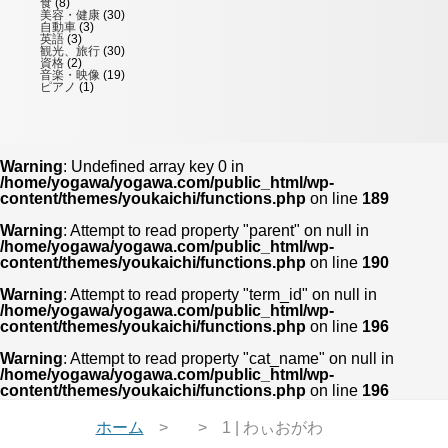
食
(8)
美容・健康
(30)
自動車
(3)
英語
(3)
観光、旅行
(30)
資格
(2)
音楽・映像
(19)
ピアノ
(1)
Warning
: Undefined array key 0 in
/home/yogawa/yogawa.com/public_html/wp-
content/themes/youkaichi/functions.php
on line
189
Warning
: Attempt to read property "parent" on null in
/home/yogawa/yogawa.com/public_html/wp-
content/themes/youkaichi/functions.php
on line
190
Warning
: Attempt to read property "term_id" on null in
/home/yogawa/yogawa.com/public_html/wp-
content/themes/youkaichi/functions.php
on line
196
Warning
: Attempt to read property "cat_name" on null in
/home/yogawa/yogawa.com/public_html/wp-
content/themes/youkaichi/functions.php
on line
196
ホーム
1 | わぃおがわ