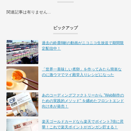
関連記事は有りません...
ピックアップ
過去の鈴鹿8耐の動画がニコニコ生放送で期間限
定配信中！
「世界一美味しい煮卵」を作ってみたら簡単な
のに激ウマでマイ殿堂入りレシピになった
あのコーディングファクトリーから ”Web制作の
ための実践的メソッド” を纏めたフロントエンド
向け本が発売！
楽天ゴールドカードなら楽天でポイント7倍に昇
華！これで楽天ポイントがガンガン貯まる！