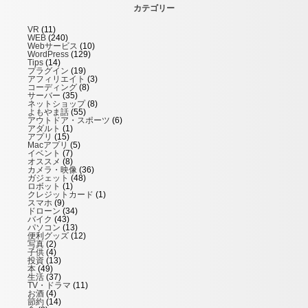
カテゴリー
VR
(11)
WEB
(240)
Webサービス
(10)
WordPress
(129)
Tips
(14)
プラグイン
(19)
アフィリエイト
(3)
コーディング
(8)
サーバー
(35)
ネットショップ
(8)
よもやま話
(55)
アウトドア・スポーツ
(6)
アダルト
(1)
アプリ
(15)
Macアプリ
(5)
イベント
(7)
オススメ
(8)
カメラ・映像
(36)
ガジェット
(48)
ロボット
(1)
クレジットカード
(1)
スマホ
(9)
ドローン
(34)
バイク
(43)
パソコン
(13)
便利グッズ
(12)
写真
(2)
子供
(4)
投資
(13)
本
(49)
生活
(37)
TV・ドラマ
(11)
お酒
(4)
節約
(14)