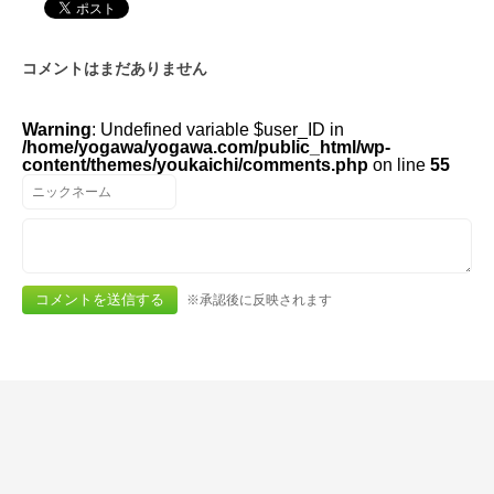
コメントはまだありません
Warning
: Undefined variable $user_ID in
/home/yogawa/yogawa.com/public_html/wp-
content/themes/youkaichi/comments.php
on line
55
※承認後に反映されます