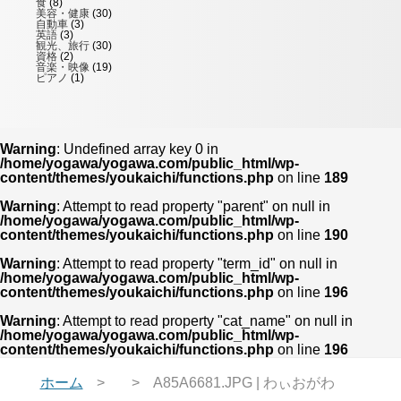
食
(8)
美容・健康
(30)
自動車
(3)
英語
(3)
観光、旅行
(30)
資格
(2)
音楽・映像
(19)
ピアノ
(1)
Warning
: Undefined array key 0 in
/home/yogawa/yogawa.com/public_html/wp-
content/themes/youkaichi/functions.php
on line
189
Warning
: Attempt to read property "parent" on null in
/home/yogawa/yogawa.com/public_html/wp-
content/themes/youkaichi/functions.php
on line
190
Warning
: Attempt to read property "term_id" on null in
/home/yogawa/yogawa.com/public_html/wp-
content/themes/youkaichi/functions.php
on line
196
Warning
: Attempt to read property "cat_name" on null in
/home/yogawa/yogawa.com/public_html/wp-
content/themes/youkaichi/functions.php
on line
196
ホーム
A85A6681.JPG | わぃおがわ