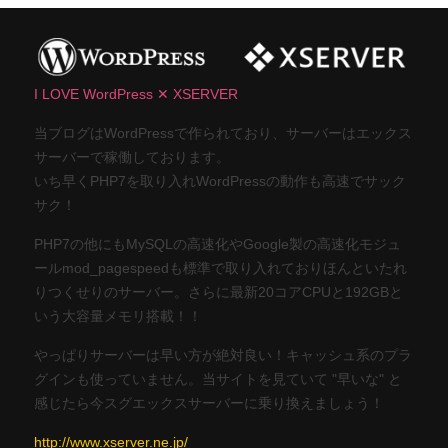
I LOVE WordPress ✕ XSERVER
当ブログはWordPressで作られており、サーバーはエックス
サーバーで稼働しております。
いち早くPHP7を取り入れWordPressの動作も高速でサック
サク！
PHP7の他にもMySQLの高速化やGoogle製の高速化モジュ
ールmod_pagespeedも標準で取り入れておりほんといたれ
りつくせりのサーバー。さらに最新20コアCPUと192GBと
いう大容量メモリ搭載！！
やっぱりサーバーは早い方が絶対良い！キャッシュ系のプラ
グインも使っていません。当サイトを見ていて "早いな" と
感じたら今スグエックスサーバーに乗り換えましょう！
http://www.xserver.ne.jp/