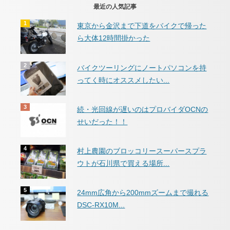
最近の人気記事
東京から金沢まで下道をバイクで帰った
ら大体12時間掛かった
バイクツーリングにノートパソコンを持
ってく時にオススメしたい...
続・光回線が遅いのはプロバイダOCNの
せいだった！！
村上農園のブロッコリースーパースプラ
ウトが石川県で買える場所...
24mm広角から200mmズームまで撮れる
DSC-RX10M...