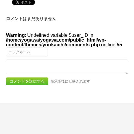
コメントはまだありません
Warning
: Undefined variable $user_ID in
/home/yogawa/yogawa.com/public_html/wp-
content/themes/youkaichi/comments.php
on line
55
※承認後に反映されます