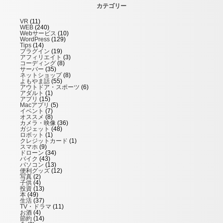
カテゴリー
VR
(11)
WEB
(240)
Webサービス
(10)
WordPress
(129)
Tips
(14)
プラグイン
(19)
アフィリエイト
(3)
コーディング
(8)
サーバー
(35)
ネットショップ
(8)
よもやま話
(55)
アウトドア・スポーツ
(6)
アダルト
(1)
アプリ
(15)
Macアプリ
(5)
イベント
(7)
オススメ
(8)
カメラ・映像
(36)
ガジェット
(48)
ロボット
(1)
クレジットカード
(1)
スマホ
(9)
ドローン
(34)
バイク
(43)
パソコン
(13)
便利グッズ
(12)
写真
(2)
子供
(4)
投資
(13)
本
(49)
生活
(37)
TV・ドラマ
(11)
お酒
(4)
節約
(14)