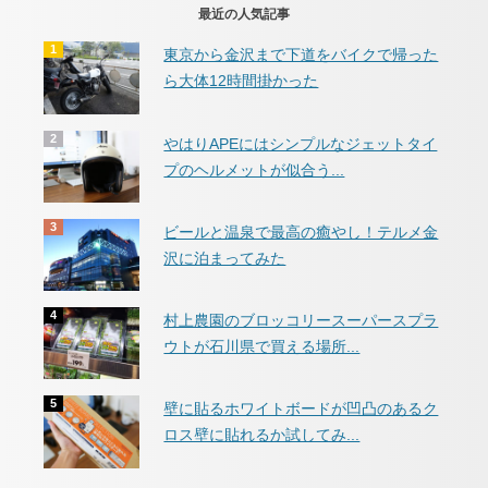
最近の人気記事
東京から金沢まで下道をバイクで帰った
ら大体12時間掛かった
やはりAPEにはシンプルなジェットタイ
プのヘルメットが似合う...
ビールと温泉で最高の癒やし！テルメ金
沢に泊まってみた
村上農園のブロッコリースーパースプラ
ウトが石川県で買える場所...
壁に貼るホワイトボードが凹凸のあるク
ロス壁に貼れるか試してみ...