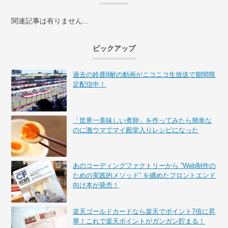
関連記事は有りません...
ピックアップ
過去の鈴鹿8耐の動画がニコニコ生放送で期間限
定配信中！
「世界一美味しい煮卵」を作ってみたら簡単な
のに激ウマでマイ殿堂入りレシピになった
あのコーディングファクトリーから ”Web制作の
ための実践的メソッド” を纏めたフロントエンド
向け本が発売！
楽天ゴールドカードなら楽天でポイント7倍に昇
華！これで楽天ポイントがガンガン貯まる！