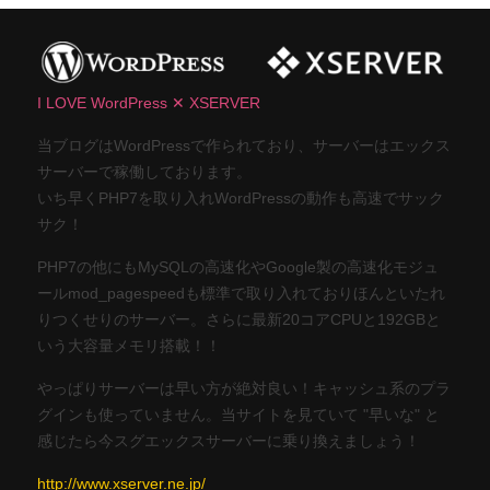
I LOVE WordPress ✕ XSERVER
当ブログはWordPressで作られており、サーバーはエックス
サーバーで稼働しております。
いち早くPHP7を取り入れWordPressの動作も高速でサック
サク！
PHP7の他にもMySQLの高速化やGoogle製の高速化モジュ
ールmod_pagespeedも標準で取り入れておりほんといたれ
りつくせりのサーバー。さらに最新20コアCPUと192GBと
いう大容量メモリ搭載！！
やっぱりサーバーは早い方が絶対良い！キャッシュ系のプラ
グインも使っていません。当サイトを見ていて "早いな" と
感じたら今スグエックスサーバーに乗り換えましょう！
http://www.xserver.ne.jp/