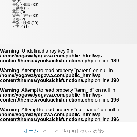
食
(8)
美容・健康
(30)
自動車
(3)
英語
(3)
観光、旅行
(30)
資格
(2)
音楽・映像
(19)
ピアノ
(1)
Warning
: Undefined array key 0 in
/home/yogawa/yogawa.com/public_html/wp-
content/themes/youkaichi/functions.php
on line
189
Warning
: Attempt to read property "parent" on null in
/home/yogawa/yogawa.com/public_html/wp-
content/themes/youkaichi/functions.php
on line
190
Warning
: Attempt to read property "term_id" on null in
/home/yogawa/yogawa.com/public_html/wp-
content/themes/youkaichi/functions.php
on line
196
Warning
: Attempt to read property "cat_name" on null in
/home/yogawa/yogawa.com/public_html/wp-
content/themes/youkaichi/functions.php
on line
196
ホーム
9a.jpg | わぃおがわ