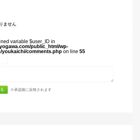
りません
ined variable $user_ID in
yogawa.com/public_html/wp-
s/youkaichi/comments.php
on line
55
※承認後に反映されます