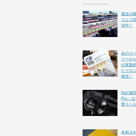
過去の
コニコ
信中！
あのコ
リーから
の実践的
たフロ
発売！
Djiの新
Pro」
買うし
名刺入れを