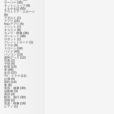
サーバー
(35)
ネットショップ
(8)
よもやま話
(55)
アウトドア・スポーツ
(6)
アダルト
(1)
アプリ
(15)
Macアプリ
(5)
イベント
(7)
オススメ
(8)
カメラ・映像
(36)
ガジェット
(48)
ロボット
(1)
クレジットカード
(1)
スマホ
(9)
ドローン
(34)
バイク
(43)
パソコン
(13)
便利グッズ
(12)
写真
(2)
子供
(4)
投資
(13)
本
(49)
生活
(37)
TV・ドラマ
(11)
お酒
(4)
節約
(14)
食
(8)
美容・健康
(30)
自動車
(3)
英語
(3)
観光、旅行
(30)
資格
(2)
音楽・映像
(19)
ピアノ
(1)