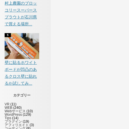
村上農園のブロッ
コリースーパース
プラウトが石川県
で買える場所...
壁に貼るホワイト
ボードが凹凸のあ
るクロス壁に貼れ
るか試してみ...
カテゴリー
VR
(11)
WEB
(240)
Webサービス
(10)
WordPress
(129)
Tips
(14)
プラグイン
(19)
アフィリエイト
(3)
コーディング
(8)