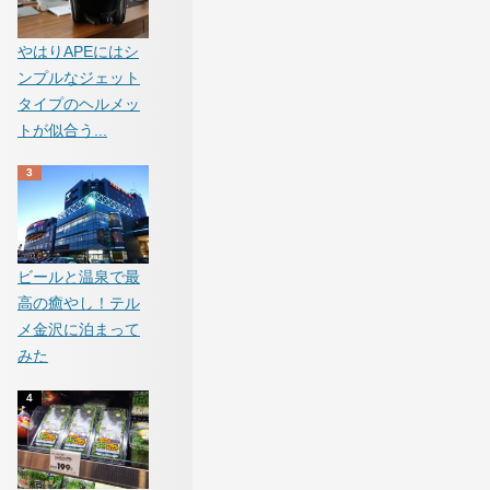
やはりAPEにはシ
ンプルなジェット
タイプのヘルメッ
トが似合う...
ビールと温泉で最
高の癒やし！テル
メ金沢に泊まって
みた