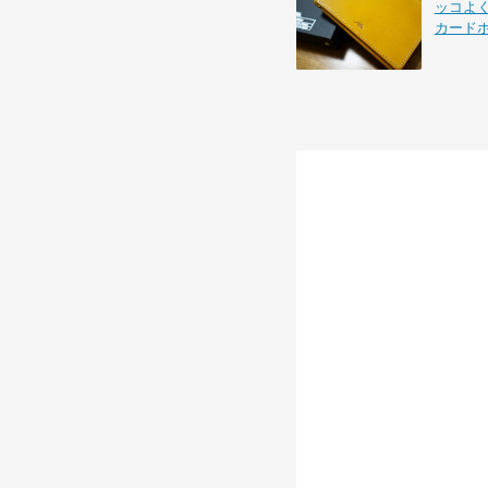
ッコよ
カード