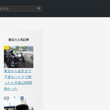
最近の人気記事
東京から金沢まで
下道をバイクで帰
ったら大体12時間
掛かった