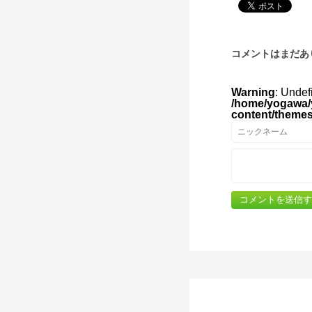
コメントはまだあ
Warning
: Undef
/home/yogawa/
content/theme