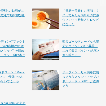
鈴鹿8耐の動画がニ
「世界一美味しい煮卵」を
生放送で期間限定配
作ってみたら簡単なのに激
ウマでマイ殿堂入りレシピ
になった
ーディングファクト
楽天ゴールドカードなら楽
 ”Web制作のため
天でポイント7倍に昇華！
メソッド” を纏め
これで楽天ポイントがガン
ントエンド向け本が
ガン貯まる！
型ドローン「Mavic
サーフィンよりも簡単に出
はマジで最強であり
来そうなスタンドアップパ
かないでこりゃ
ドルボード（SUP）が面白
そう
niguramuの超カ