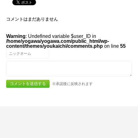
コメントはまだありません
Warning
: Undefined variable $user_ID in
/home/yogawa/yogawa.com/public_html/wp-
content/themes/youkaichi/comments.php
on line
55
※承認後に反映されます