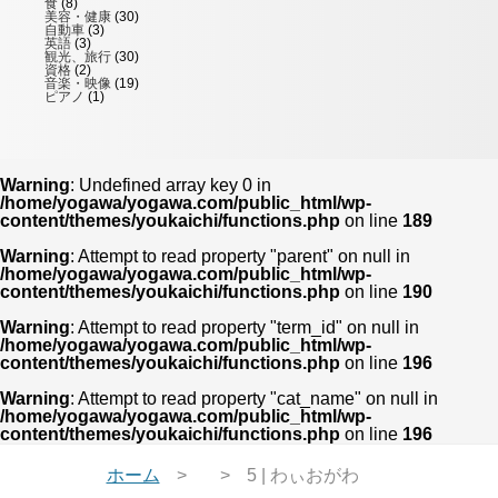
食
(8)
美容・健康
(30)
自動車
(3)
英語
(3)
観光、旅行
(30)
資格
(2)
音楽・映像
(19)
ピアノ
(1)
Warning
: Undefined array key 0 in
/home/yogawa/yogawa.com/public_html/wp-
content/themes/youkaichi/functions.php
on line
189
Warning
: Attempt to read property "parent" on null in
/home/yogawa/yogawa.com/public_html/wp-
content/themes/youkaichi/functions.php
on line
190
Warning
: Attempt to read property "term_id" on null in
/home/yogawa/yogawa.com/public_html/wp-
content/themes/youkaichi/functions.php
on line
196
Warning
: Attempt to read property "cat_name" on null in
/home/yogawa/yogawa.com/public_html/wp-
content/themes/youkaichi/functions.php
on line
196
ホーム
5 | わぃおがわ