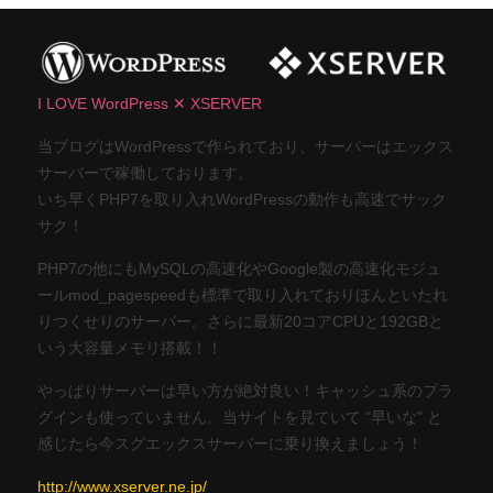
I LOVE WordPress ✕ XSERVER
当ブログはWordPressで作られており、サーバーはエックス
サーバーで稼働しております。
いち早くPHP7を取り入れWordPressの動作も高速でサック
サク！
PHP7の他にもMySQLの高速化やGoogle製の高速化モジュ
ールmod_pagespeedも標準で取り入れておりほんといたれ
りつくせりのサーバー。さらに最新20コアCPUと192GBと
いう大容量メモリ搭載！！
やっぱりサーバーは早い方が絶対良い！キャッシュ系のプラ
グインも使っていません。当サイトを見ていて "早いな" と
感じたら今スグエックスサーバーに乗り換えましょう！
http://www.xserver.ne.jp/