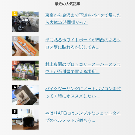
最近の人気記事
東京から金沢まで下道をバイクで帰った
ら大体12時間掛かった
壁に貼るホワイトボードが凹凸のあるク
ロス壁に貼れるか試してみ...
村上農園のブロッコリースーパースプラ
ウトが石川県で買える場所...
バイクツーリングにノートパソコンを持
ってく時にオススメしたい...
やはりAPEにはシンプルなジェットタイ
プのヘルメットが似合う...