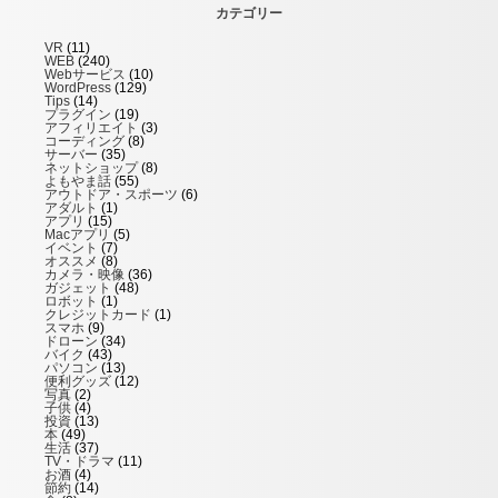
カテゴリー
VR
(11)
WEB
(240)
Webサービス
(10)
WordPress
(129)
Tips
(14)
プラグイン
(19)
アフィリエイト
(3)
コーディング
(8)
サーバー
(35)
ネットショップ
(8)
よもやま話
(55)
アウトドア・スポーツ
(6)
アダルト
(1)
アプリ
(15)
Macアプリ
(5)
イベント
(7)
オススメ
(8)
カメラ・映像
(36)
ガジェット
(48)
ロボット
(1)
クレジットカード
(1)
スマホ
(9)
ドローン
(34)
バイク
(43)
パソコン
(13)
便利グッズ
(12)
写真
(2)
子供
(4)
投資
(13)
本
(49)
生活
(37)
TV・ドラマ
(11)
お酒
(4)
節約
(14)