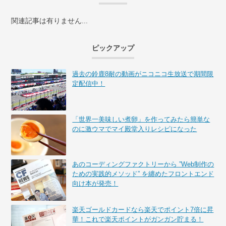
関連記事は有りません...
ピックアップ
過去の鈴鹿8耐の動画がニコニコ生放送で期間限
定配信中！
「世界一美味しい煮卵」を作ってみたら簡単な
のに激ウマでマイ殿堂入りレシピになった
あのコーディングファクトリーから ”Web制作の
ための実践的メソッド” を纏めたフロントエンド
向け本が発売！
楽天ゴールドカードなら楽天でポイント7倍に昇
華！これで楽天ポイントがガンガン貯まる！