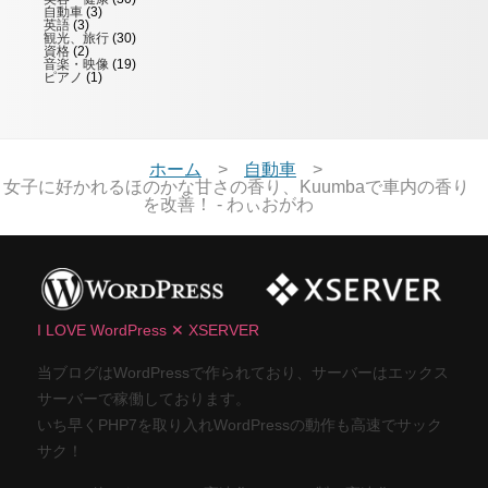
自動車
(3)
英語
(3)
観光、旅行
(30)
資格
(2)
音楽・映像
(19)
ピアノ
(1)
ホーム
自動車
女子に好かれるほのかな甘さの香り、Kuumbaで車内の香り
を改善！ - わぃおがわ
I LOVE WordPress ✕ XSERVER
当ブログはWordPressで作られており、サーバーはエックス
サーバーで稼働しております。
いち早くPHP7を取り入れWordPressの動作も高速でサック
サク！