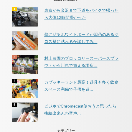
東京から金沢まで下道をバイクで帰った
ら大体12時間掛かった
壁に貼るホワイトボードが凹凸のあるク
ロス壁に貼れるか試してみ...
村上農園のブロッコリースーパースプラ
ウトが石川県で買える場所...
カブッキーランド最高！遊具も多く飲食
スペース完備で子供を遊...
ビジホでChromecast使おうと思ったら
接続出来んわ音声...
カテゴリー