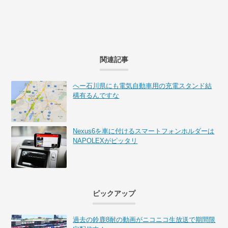
関連記事
へー石川県にも電気自動車用の充電スタンド結
構有るんですな
Nexus6を車に付けるスマートフォンホルダーは
NAPOLEXがピッタリ
ピックアップ
過去の鈴鹿8耐の動画がニコニコ生放送で期間限