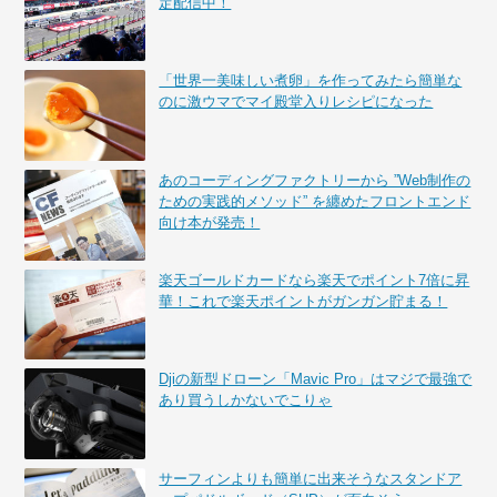
定配信中！
「世界一美味しい煮卵」を作ってみたら簡単な
のに激ウマでマイ殿堂入りレシピになった
あのコーディングファクトリーから ”Web制作の
ための実践的メソッド” を纏めたフロントエンド
向け本が発売！
楽天ゴールドカードなら楽天でポイント7倍に昇
華！これで楽天ポイントがガンガン貯まる！
Djiの新型ドローン「Mavic Pro」はマジで最強で
あり買うしかないでこりゃ
サーフィンよりも簡単に出来そうなスタンドア