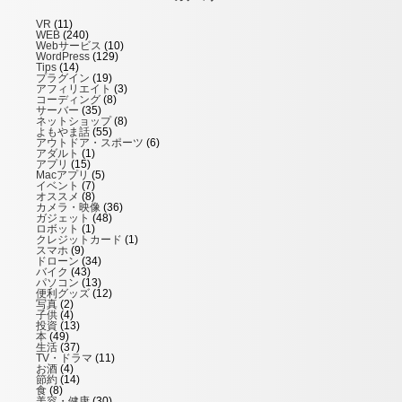
VR
(11)
WEB
(240)
Webサービス
(10)
WordPress
(129)
Tips
(14)
プラグイン
(19)
アフィリエイト
(3)
コーディング
(8)
サーバー
(35)
ネットショップ
(8)
よもやま話
(55)
アウトドア・スポーツ
(6)
アダルト
(1)
アプリ
(15)
Macアプリ
(5)
イベント
(7)
オススメ
(8)
カメラ・映像
(36)
ガジェット
(48)
ロボット
(1)
クレジットカード
(1)
スマホ
(9)
ドローン
(34)
バイク
(43)
パソコン
(13)
便利グッズ
(12)
写真
(2)
子供
(4)
投資
(13)
本
(49)
生活
(37)
TV・ドラマ
(11)
お酒
(4)
節約
(14)
食
(8)
美容・健康
(30)