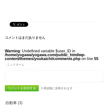
コメントはまだありません
Warning
: Undefined variable $user_ID in
/home/yogawa/yogawa.com/public_html/wp-
content/themes/youkaichi/comments.php
on line
55
※承認後に反映されます
自動車 (3)