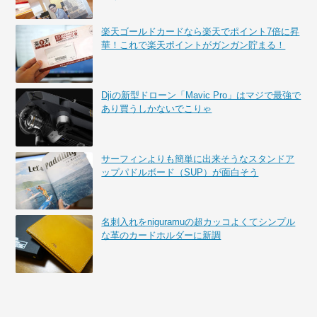
楽天ゴールドカードなら楽天でポイント7倍に昇
華！これで楽天ポイントがガンガン貯まる！
Djiの新型ドローン「Mavic Pro」はマジで最強で
あり買うしかないでこりゃ
サーフィンよりも簡単に出来そうなスタンドア
ップパドルボード（SUP）が面白そう
名刺入れをniguramuの超カッコよくてシンプル
な革のカードホルダーに新調