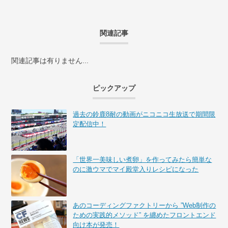
関連記事
関連記事は有りません...
ピックアップ
過去の鈴鹿8耐の動画がニコニコ生放送で期間限
定配信中！
「世界一美味しい煮卵」を作ってみたら簡単な
のに激ウマでマイ殿堂入りレシピになった
あのコーディングファクトリーから ”Web制作の
ための実践的メソッド” を纏めたフロントエンド
向け本が発売！