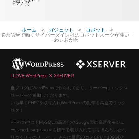
音楽・映像
(19)
ピアノ
(1)
ホーム
ガジェット
ロボット
脳の信号で動くサイバーダイン社のロボットスーツが凄い！
- わぃおがわ
I LOVE WordPress ✕ XSERVER
当ブログはWordPressで作られており、サーバーはエックス
サーバーで稼働しております。
いち早くPHP7を取り入れWordPressの動作も高速でサック
サク！
PHP7の他にもMySQLの高速化やGoogle製の高速化モジュ
ールmod_pagespeedも標準で取り入れておりほんといたれ
りつくせりのサーバー。さらに最新20コアCPUと192GBと