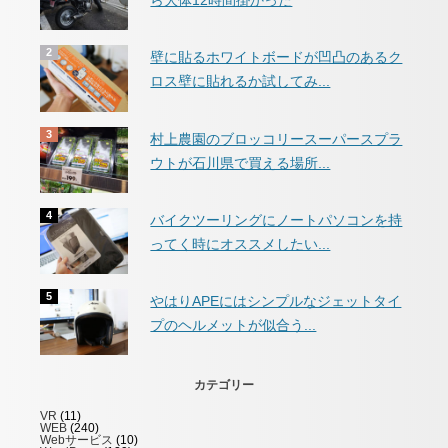
ら大体12時間掛かった
壁に貼るホワイトボードが凹凸のあるク
ロス壁に貼れるか試してみ...
村上農園のブロッコリースーパースプラ
ウトが石川県で買える場所...
バイクツーリングにノートパソコンを持
ってく時にオススメしたい...
やはりAPEにはシンプルなジェットタイ
プのヘルメットが似合う...
カテゴリー
VR
(11)
WEB
(240)
Webサービス
(10)