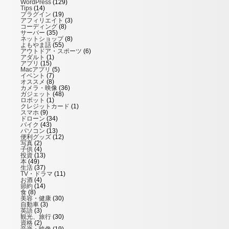
WordPress
(129)
Tips
(14)
プラグイン
(19)
アフィリエイト
(3)
コーディング
(8)
サーバー
(35)
ネットショップ
(8)
よもやま話
(55)
アウトドア・スポーツ
(6)
アダルト
(1)
アプリ
(15)
Macアプリ
(5)
イベント
(7)
オススメ
(8)
カメラ・映像
(36)
ガジェット
(48)
ロボット
(1)
クレジットカード
(1)
スマホ
(9)
ドローン
(34)
バイク
(43)
パソコン
(13)
便利グッズ
(12)
写真
(2)
子供
(4)
投資
(13)
本
(49)
生活
(37)
TV・ドラマ
(11)
お酒
(4)
節約
(14)
食
(8)
美容・健康
(30)
自動車
(3)
英語
(3)
観光、旅行
(30)
資格
(2)